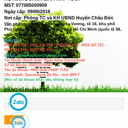
MST: 077085000909
Ngày cấp: 09/06/2016
Nơi cấp: Phòng TC và KH UBND Huyện Châu Đức
Văn phòng: số
382A đường Hùng Vương, tổ 16, khu phố
Phú Giao, xã Ngãi Giao, thành phố Hồ Chí Minh (quốc lộ 56,
cách Tượng đài Liệt Sĩ 100m)
Hotline:
0938.004.006 - 0942.551.558 - 0908.029.292 - 0932.107.721 -
0903.484.744 - 0933.457.458
Email:
giaiphaptuoi@gmail.com
Tài khoản thanh toán: Ngân hàng Sacombank
Số tài khoản: 050121516567
Tên tài khoản: HKD GIAI PHAP TUOI
Chi nhánh: Sacombank Bà Rịa - tỉnh BRVT
(Mọi số tài khoản khác đều không hợp lệ)
ĐĂNG KÍ NHẬN TIN
GỬI