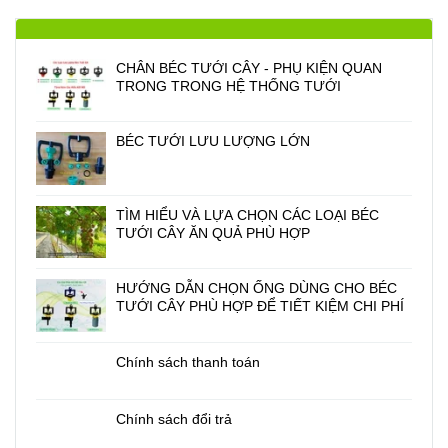
CHÂN BÉC TƯỚI CÂY - PHỤ KIỆN QUAN
TRONG TRONG HỆ THỐNG TƯỚI
BÉC TƯỚI LƯU LƯỢNG LỚN
TÌM HIỂU VÀ LỰA CHỌN CÁC LOẠI BÉC
TƯỚI CÂY ĂN QUẢ PHÙ HỢP
HƯỚNG DẪN CHỌN ỐNG DÙNG CHO BÉC
TƯỚI CÂY PHÙ HỢP ĐỂ TIẾT KIỆM CHI PHÍ
Chính sách thanh toán
Chính sách đổi trả