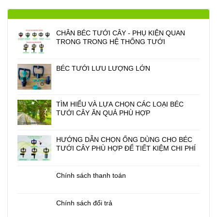
CHÂN BÉC TƯỚI CÂY - PHỤ KIỆN QUAN
TRONG TRONG HỆ THỐNG TƯỚI
BÉC TƯỚI LƯU LƯỢNG LỚN
TÌM HIỂU VÀ LỰA CHỌN CÁC LOẠI BÉC
TƯỚI CÂY ĂN QUẢ PHÙ HỢP
HƯỚNG DẪN CHỌN ỐNG DÙNG CHO BÉC
TƯỚI CÂY PHÙ HỢP ĐỂ TIẾT KIỆM CHI PHÍ
Chính sách thanh toán
Chính sách đổi trả