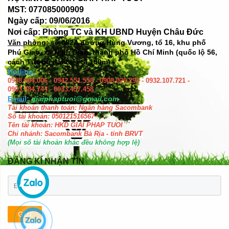
MST: 077085000909
Ngày cấp: 09/06/2016
Nơi cấp: Phòng TC và KH UBND Huyện Châu Đức
Văn phòng: số
382A đường Hùng Vương, tổ 16, khu phố
Phú Giao, xã Ngãi Giao, thành phố Hồ Chí Minh (quốc lộ 56,
cách Tượng đài Liệt Sĩ 100m)
Hotline:
0938.004.006 - 0942.551.558 - 0908.029.292 - 0932.107.721 -
0903.484.744 - 0933.457.458
Email:
giaiphaptuoi@gmail.com
Tài khoản thanh toán: Ngân hàng Sacombank
Số tài khoản: 050121516567
Tên tài khoản: HKD GIAI PHAP TUOI
Chi nhánh: Sacombank Bà Rịa - tỉnh BRVT
(Mọi số tài khoản khác đều không hợp lệ)
ĐĂNG KÍ NHẬN TIN
GỬI