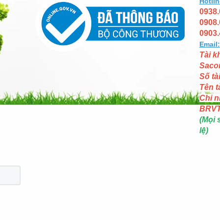
Hotlin
0938.
0908.
0903.
Email:
Tài k
Saco
Số tà
Tên t
Chi n
BRV
(Mọi 
lệ)