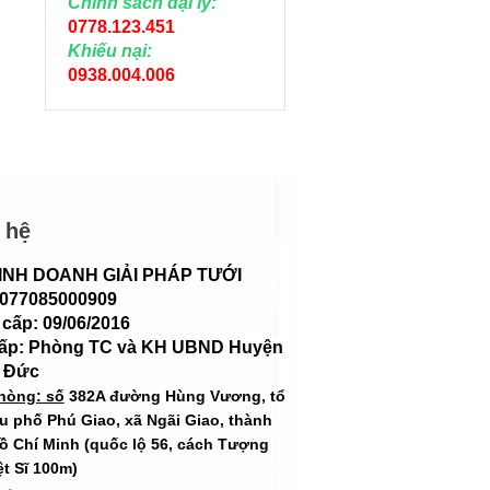
Chính sách đại lý:
0778.123.451
Khiếu nại:
0938.004.006
 hệ
INH DOANH GIẢI PHÁP TƯỚI
 077085000909
cấp: 09/06/2016
cấp: Phòng TC và KH UBND Huyện
 Đức
hòng: số
382A đường Hùng Vương, tổ
hu phố Phú Giao, xã Ngãi Giao, thành
ồ Chí Minh (quốc lộ 56, cách Tượng
ệt Sĩ 100m)