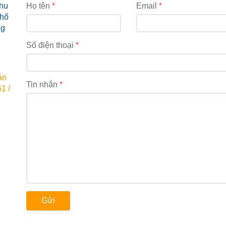
hu
Họ tên
Email
phố
ng
Số điện thoại
án
Tin nhắn
1 /
Gửi