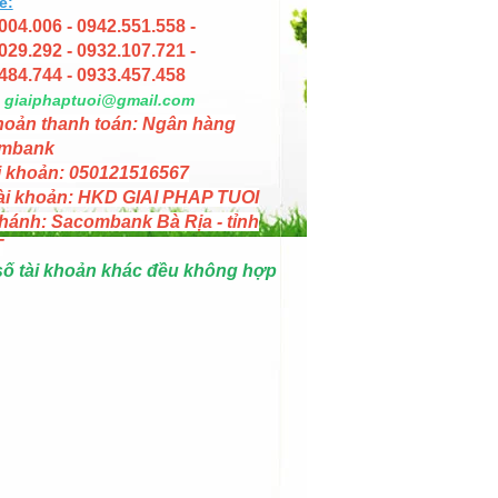
e:
004.006 - 0942.551.558 -
029.292 - 0932.107.721 -
484.744 - 0933.457.458
giaiphaptuoi@gmail.com
hoản thanh toán: Ngân hàng
mbank
i khoản: 050121516567
ài khoản: HKD GIAI PHAP TUOI
hánh: Sacombank Bà Rịa - tỉnh
T
số tài khoản khác đều không hợp