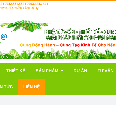
8 / 0942.551.558 / 0903.484.744 /
123451 / Chính sách đại lý
THIẾT KẾ
SẢN PHẨM
DỰ ÁN
TƯ VẤN
IN TỨC
LIÊN HỆ