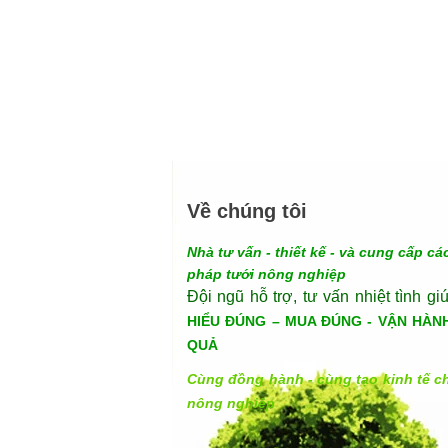
Về chúng tôi
Nhà tư vấn - thiết kế - và cung cấp các
pháp tưới nông nghiệp
Đội ngũ hỗ trợ, tư vấn nhiệt tình gi
HIỂU ĐÚNG – MUA ĐÚNG - VẬN HÀN
QUẢ
Cùng đồng hành - cùng tạo kinh tế c
nông nghiệp