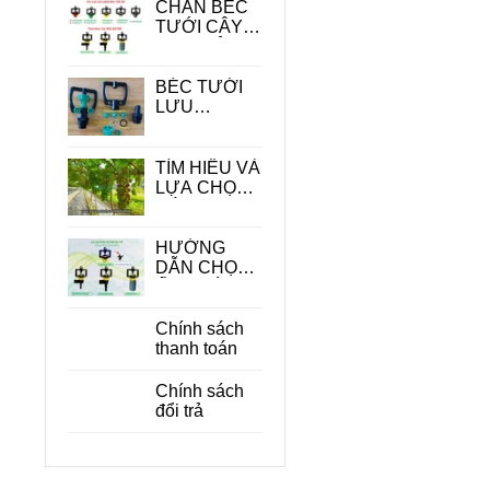
CHÂN BÉC
TƯỚI CÂY -
PHỤ KIỆN
QUAN
TRONG
BÉC TƯỚI
TRONG HỆ
LƯU
THỐNG
LƯỢNG
TƯỚI
LỚN
TÌM HIỂU VÀ
LỰA CHỌN
CÁC LOẠI
BÉC TƯỚI
CÂY ĂN
HƯỚNG
QUẢ PHÙ
DẪN CHỌN
HỢP
ỐNG DÙNG
CHO BÉC
TƯỚI CÂY
Chính sách
PHÙ HỢP
thanh toán
ĐỂ TIẾT
KIỆM CHI
Chính sách
PHÍ
đổi trả