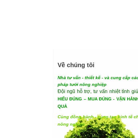
Về chúng tôi
Nhà tư vấn - thiết kế - và cung cấp các
pháp tưới nông nghiệp
Đội ngũ hỗ trợ, tư vấn nhiệt tình gi
HIỂU ĐÚNG – MUA ĐÚNG - VẬN HÀN
QUẢ
Cùng đồng hành - cùng tạo kinh tế c
nông nghiệp