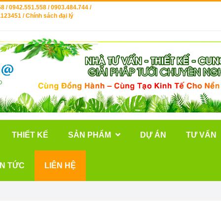
8 / 0942.551.558 / 0903.484.744 /
123451 / Chính sách đại lý
THIẾT KẾ
SẢN PHẨM
DỰ ÁN
TƯ VẤN
IN TỨC
LIÊN HỆ