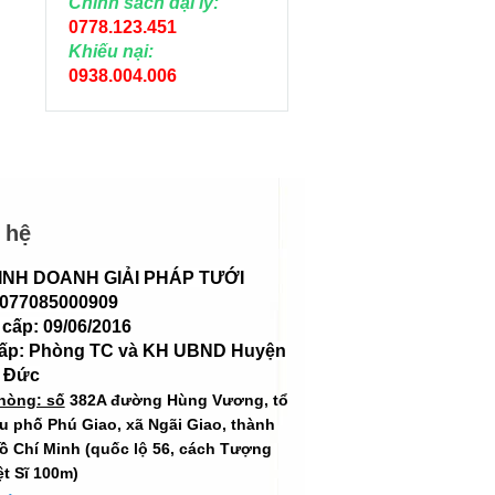
Chính sách đại lý:
0778.123.451
Khiếu nại:
0938.004.006
 hệ
INH DOANH GIẢI PHÁP TƯỚI
 077085000909
cấp: 09/06/2016
cấp: Phòng TC và KH UBND Huyện
 Đức
hòng: số
382A đường Hùng Vương, tổ
hu phố Phú Giao, xã Ngãi Giao, thành
ồ Chí Minh (quốc lộ 56, cách Tượng
ệt Sĩ 100m)