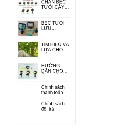
CHÂN BÉC
TƯỚI CÂY -
PHỤ KIỆN
QUAN
TRONG
BÉC TƯỚI
TRONG HỆ
LƯU
THỐNG
LƯỢNG
TƯỚI
LỚN
TÌM HIỂU VÀ
LỰA CHỌN
CÁC LOẠI
BÉC TƯỚI
CÂY ĂN
HƯỚNG
QUẢ PHÙ
DẪN CHỌN
HỢP
ỐNG DÙNG
CHO BÉC
TƯỚI CÂY
Chính sách
PHÙ HỢP
thanh toán
ĐỂ TIẾT
KIỆM CHI
Chính sách
PHÍ
đổi trả