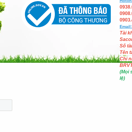
Hotlin
0938.
0908.
0903.
Email:
Tài k
Saco
Số tà
Tên t
Chi n
BRV
(Mọi 
lệ)