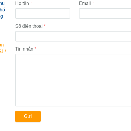
hu
Họ tên
Email
phố
ng
Số điện thoại
án
Tin nhắn
1 /
Gửi