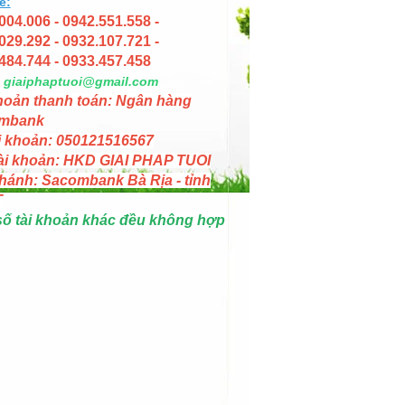
e:
004.006 - 0942.551.558 -
029.292 - 0932.107.721 -
484.744 - 0933.457.458
giaiphaptuoi@gmail.com
hoản thanh toán: Ngân hàng
mbank
i khoản: 050121516567
ài khoản: HKD GIAI PHAP TUOI
hánh: Sacombank Bà Rịa - tỉnh
T
số tài khoản khác đều không hợp