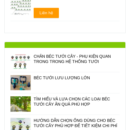
Liên hệ
CHÂN BÉC TƯỚI CÂY - PHỤ KIỆN QUAN
TRONG TRONG HỆ THỐNG TƯỚI
BÉC TƯỚI LƯU LƯỢNG LỚN
TÌM HIỂU VÀ LỰA CHỌN CÁC LOẠI BÉC
TƯỚI CÂY ĂN QUẢ PHÙ HỢP
HƯỚNG DẪN CHỌN ỐNG DÙNG CHO BÉC
TƯỚI CÂY PHÙ HỢP ĐỂ TIẾT KIỆM CHI PHÍ