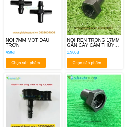
NỐI 7MM MỘT ĐẦU
NỐI REN TRONG 17MM
TRƠN
GẮN CÂY CẮM THỦY
TINH 8MM
450đ
1.500đ
Chọn sản phẩm
Chọn sản phẩm