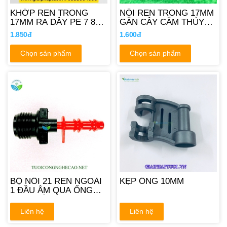
KHỚP REN TRONG
NỐI REN TRONG 17MM
17MM RA DÂY PE 7 8
GẮN CÂY CẮM THỦY
10MM
TINH 12MM
1.850đ
1.600đ
Chọn sản phẩm
Chọn sản phẩm
BỘ NỐI 21 REN NGOÀI
KẸP ỐNG 10MM
1 ĐẦU ÂM QUA ỐNG
10MM VÀ 12MM
Liên hệ
Liên hệ