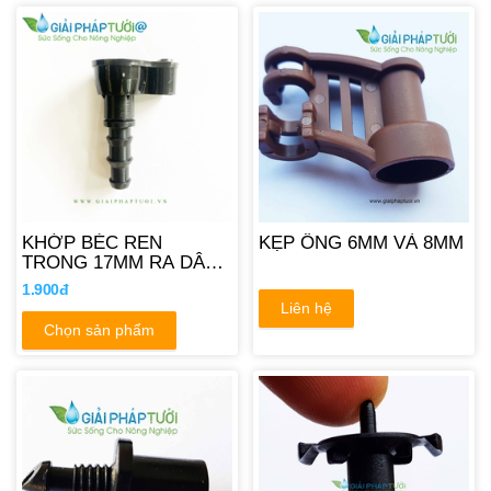
KHỚP BÉC REN
KẸP ỐNG 6MM VÀ 8MM
TRONG 17MM RA DÂY
10MM 12MM
1.900đ
Liên hệ
Chọn sản phẩm