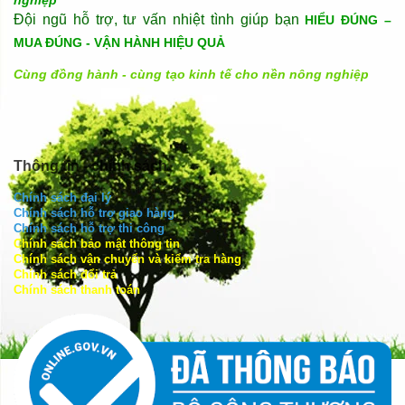
nghiệp
Đội ngũ hỗ trợ, tư vấn nhiệt tình giúp bạn
HIỂU ĐÚNG –
MUA ĐÚNG - VẬN HÀNH HIỆU QUẢ
Cùng đồng hành - cùng tạo kinh tế cho nền nông nghiệp
Thông tin - chính sách
Chính sách đại lý
Chính sách hỗ trợ giao hàng
Chính sách hỗ trợ thi công
Chính sách bảo mật thông tin
Chính sách vận chuyển và kiểm tra hàng
Chính sách đổi trả
Chính sách thanh toán