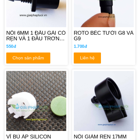
NỐI 6MM 1 ĐẦU GÀI CÓ
ROTO BÉC TƯỚI G8 VÀ
REN VÀ 1 ĐẦU TRƠN
G9
BÊN TRONG
550đ
1.700đ
Chọn sản phẩm
Liên hệ
VĨ BÙ ÁP SILICON
NỐI GIẢM REN 17MM