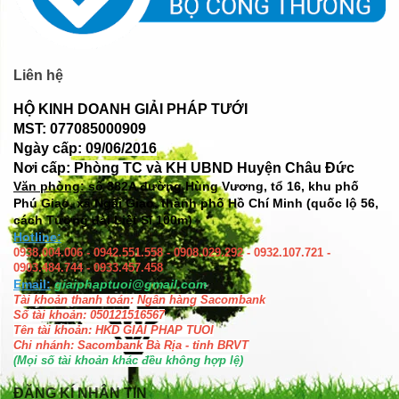
Liên hệ
HỘ KINH DOANH GIẢI PHÁP TƯỚI
MST: 077085000909
Ngày cấp: 09/06/2016
Nơi cấp: Phòng TC và KH UBND Huyện Châu Đức
Văn phòng: số
382A đường Hùng Vương, tổ 16, khu phố
Phú Giao, xã Ngãi Giao, thành phố Hồ Chí Minh (quốc lộ 56,
cách Tượng đài Liệt Sĩ 100m)
Hotline:
0938.004.006 - 0942.551.558 - 0908.029.292 - 0932.107.721 -
0903.484.744 - 0933.457.458
Email:
giaiphaptuoi@gmail.com
Tài khoản thanh toán: Ngân hàng Sacombank
Số tài khoản: 050121516567
Tên tài khoản: HKD GIAI PHAP TUOI
Chi nhánh: Sacombank Bà Rịa - tỉnh BRVT
(Mọi số tài khoản khác đều không hợp lệ)
ĐĂNG KÍ NHẬN TIN