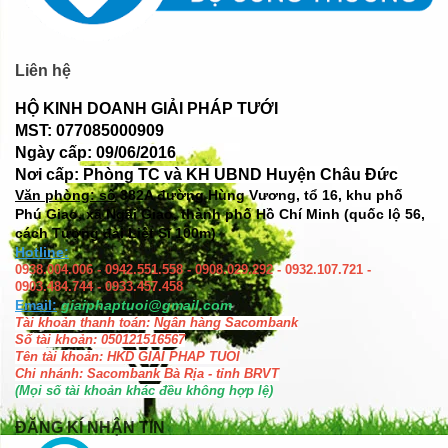
Liên hệ
HỘ KINH DOANH GIẢI PHÁP TƯỚI
MST: 077085000909
Ngày cấp: 09/06/2016
Nơi cấp: Phòng TC và KH UBND Huyện Châu Đức
Văn phòng: số
382A đường Hùng Vương, tổ 16, khu phố
Phú Giao, xã Ngãi Giao, thành phố Hồ Chí Minh (quốc lộ 56,
cách Tượng đài Liệt Sĩ 100m)
Hotline:
0938.004.006 - 0942.551.558 - 0908.029.292 - 0932.107.721 -
0903.484.744 - 0933.457.458
Email:
giaiphaptuoi@gmail.com
Tài khoản thanh toán: Ngân hàng Sacombank
Số tài khoản: 050121516567
Tên tài khoản: HKD GIAI PHAP TUOI
Chi nhánh: Sacombank Bà Rịa - tỉnh BRVT
(Mọi số tài khoản khác đều không hợp lệ)
ĐĂNG KÍ NHẬN TIN