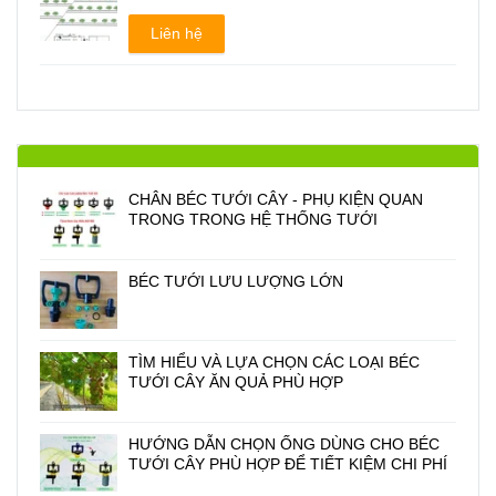
Liên hệ
CHÂN BÉC TƯỚI CÂY - PHỤ KIỆN QUAN
TRONG TRONG HỆ THỐNG TƯỚI
BÉC TƯỚI LƯU LƯỢNG LỚN
TÌM HIỂU VÀ LỰA CHỌN CÁC LOẠI BÉC
TƯỚI CÂY ĂN QUẢ PHÙ HỢP
HƯỚNG DẪN CHỌN ỐNG DÙNG CHO BÉC
TƯỚI CÂY PHÙ HỢP ĐỂ TIẾT KIỆM CHI PHÍ