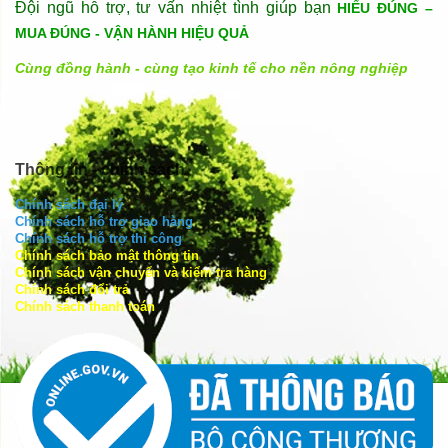
Đội ngũ hỗ trợ, tư vấn nhiệt tình giúp bạn
HIỂU ĐÚNG –
MUA ĐÚNG - VẬN HÀNH HIỆU QUẢ
Cùng đồng hành - cùng tạo kinh tế cho nền nông nghiệp
Thông tin - chính sách
Chính sách đại lý
Chính sách hỗ trợ giao hàng
Chính sách hỗ trợ thi công
Chính sách bảo mật thông tin
Chính sách vận chuyển và kiểm tra hàng
Chính sách đổi trả
Chính sách thanh toán