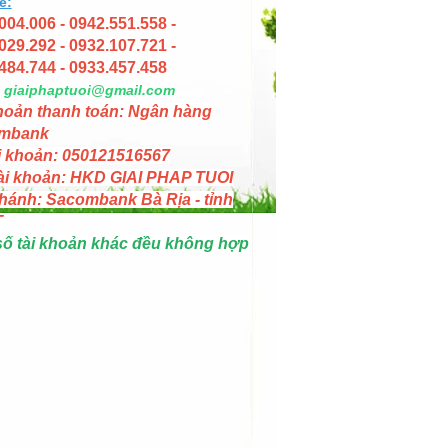
e:
004.006 - 0942.551.558 -
029.292 - 0932.107.721 -
484.744 - 0933.457.458
giaiphaptuoi@gmail.com
hoản thanh toán: Ngân hàng
mbank
i khoản: 050121516567
ài khoản: HKD GIAI PHAP TUOI
hánh: Sacombank Bà Rịa - tỉnh
T
số tài khoản khác đều không hợp