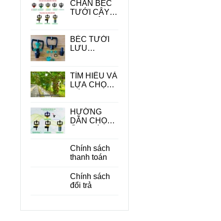
CHÂN BÉC
TƯỚI CÂY -
PHỤ KIỆN
QUAN
TRONG
BÉC TƯỚI
TRONG HỆ
LƯU
THỐNG
LƯỢNG
TƯỚI
LỚN
TÌM HIỂU VÀ
LỰA CHỌN
CÁC LOẠI
BÉC TƯỚI
CÂY ĂN
HƯỚNG
QUẢ PHÙ
DẪN CHỌN
HỢP
ỐNG DÙNG
CHO BÉC
TƯỚI CÂY
Chính sách
PHÙ HỢP
thanh toán
ĐỂ TIẾT
KIỆM CHI
Chính sách
PHÍ
đổi trả