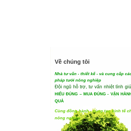
Về chúng tôi
Nhà tư vấn - thiết kế - và cung cấp các
pháp tưới nông nghiệp
Đội ngũ hỗ trợ, tư vấn nhiệt tình gi
HIỂU ĐÚNG – MUA ĐÚNG - VẬN HÀN
QUẢ
Cùng đồng hành - cùng tạo kinh tế c
nông nghiệp