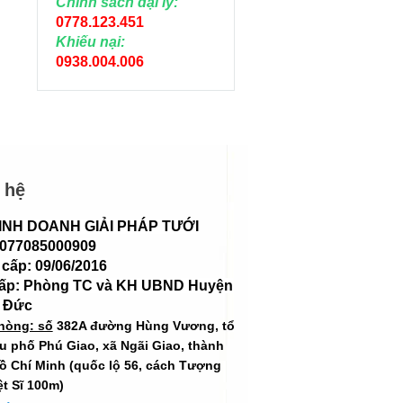
Chính sách đại lý:
0778.123.451
Khiếu nại:
0938.004.006
 hệ
INH DOANH GIẢI PHÁP TƯỚI
 077085000909
cấp: 09/06/2016
cấp: Phòng TC và KH UBND Huyện
 Đức
hòng: số
382A đường Hùng Vương, tổ
hu phố Phú Giao, xã Ngãi Giao, thành
ồ Chí Minh (quốc lộ 56, cách Tượng
ệt Sĩ 100m)