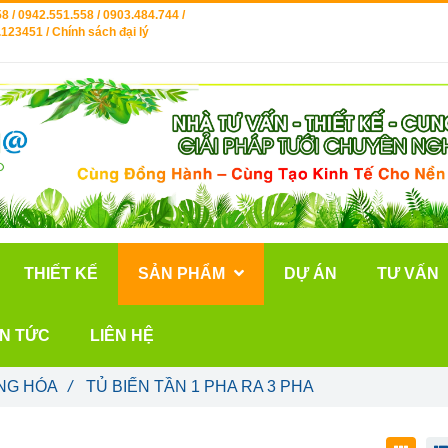
8 / 0942.551.558 / 0903.484.744 /
123451 / Chính sách đại lý
THIẾT KẾ
SẢN PHẨM
DỰ ÁN
TƯ VẤN
IN TỨC
LIÊN HỆ
NG HÓA
/
TỦ BIẾN TẦN 1 PHA RA 3 PHA