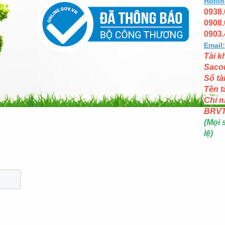
Hotlin
0938.
0908.
0903.
Email:
Tài k
Saco
Số tà
Tên t
Chi n
BRV
(Mọi 
lệ)