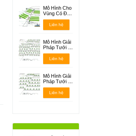
Mô Hình Cho
Vùng Có Địa
Hình Đồi Núi
Liên hệ
Mô Hình Giải
Pháp Tưới -
Phương án 1
Liên hệ
Mô Hình Giải
Pháp Tưới -
Phương án 2
Liên hệ