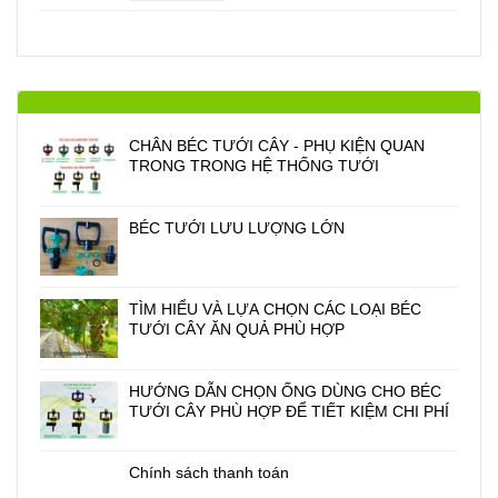
CHÂN BÉC TƯỚI CÂY - PHỤ KIỆN QUAN
TRONG TRONG HỆ THỐNG TƯỚI
BÉC TƯỚI LƯU LƯỢNG LỚN
TÌM HIỂU VÀ LỰA CHỌN CÁC LOẠI BÉC
TƯỚI CÂY ĂN QUẢ PHÙ HỢP
HƯỚNG DẪN CHỌN ỐNG DÙNG CHO BÉC
TƯỚI CÂY PHÙ HỢP ĐỂ TIẾT KIỆM CHI PHÍ
Chính sách thanh toán