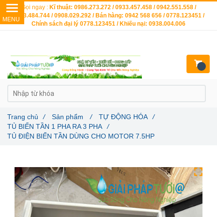
Gọi ngay :
Kĩ thuật: 0986.273.272 / 0933.457.458 / 0942.551.558 /
0903.484.744 / 0908.029.292 / Bán hàng: 0942 568 656 / 0778.123451 /
Chính sách đại lý 0778.123451 / Khiếu nại: 0938.004.006
Trang chủ
/
Sản phẩm
/
TỰ ĐỘNG HÓA
/
TỦ BIẾN TẦN 1 PHA RA 3 PHA
/
TỦ ĐIỆN BIẾN TẦN DÙNG CHO MOTOR 7.5HP