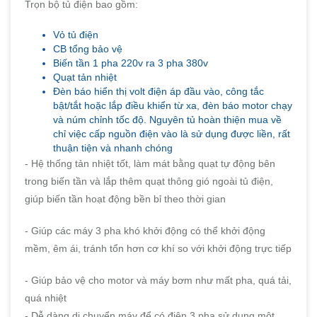
Trọn bộ tủ điện bao gồm:
Vỏ tủ điện
CB tổng bảo vệ
Biến tần 1 pha 220v ra 3 pha 380v
Quạt tản nhiệt
Đèn báo hiển thị volt điện áp đầu vào, công tắc
bật/tắt hoặc lắp điều khiển từ xa, đèn báo motor chạy
và núm chỉnh tốc độ. Nguyên tủ hoàn thiện mua về
chỉ việc cấp nguồn điện vào là sử dụng được liền, rất
thuận tiện và nhanh chóng
- Hệ thống tản nhiệt tốt, làm mát bằng quạt tự động bên
trong biến tần và lắp thêm quạt thông gió ngoài tủ điện,
giúp biến tần hoạt động bền bỉ theo thời gian
- Giúp các máy 3 pha khó khởi động có thể khởi động
mềm, êm ái, tránh tổn hơn cơ khí so với khởi động trực tiếp
- Giúp bảo vệ cho motor và máy bơm như mất pha, quá tải,
quá nhiệt
- Dễ dàng di chuyển máy để có điện 3 pha sử dụng một