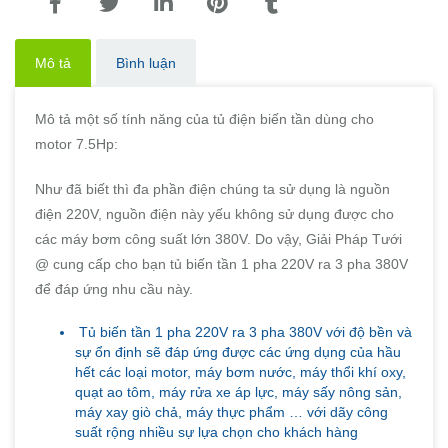
Mô tả
Bình luận
Mô tả một số tính năng của tủ điện biến tần dùng cho
motor 7.5Hp:
Như đã biết thì đa phần điện chúng ta sử dụng là nguồn
điện 220V, nguồn điện này yếu không sử dụng được cho
các máy bơm công suất lớn 380V. Do vậy, Giải Pháp Tưới
@ cung cấp cho bạn tủ biến tần 1 pha 220V ra 3 pha 380V
để đáp ứng nhu cầu này.
Tủ biến tần 1 pha 220V ra 3 pha 380V với độ bền và
sự ổn định sẽ đáp ứng được các ứng dụng của hầu
hết các loại motor, máy bơm nước, máy thổi khí oxy,
quạt ao tôm, máy rửa xe áp lực, máy sấy nông sản,
máy xay giò chả, máy thực phẩm … với dãy công
suất rộng nhiều sự lựa chọn cho khách hàng