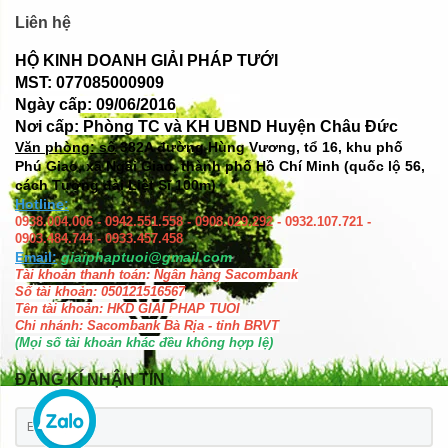
Liên hệ
HỘ KINH DOANH GIẢI PHÁP TƯỚI
MST: 077085000909
Ngày cấp: 09/06/2016
Nơi cấp: Phòng TC và KH UBND Huyện Châu Đức
Văn phòng: số
382A đường Hùng Vương, tổ 16, khu phố
Phú Giao, xã Ngãi Giao, thành phố Hồ Chí Minh (quốc lộ 56,
cách Tượng đài Liệt Sĩ 100m)
Hotline:
0938.004.006 - 0942.551.558 - 0908.029.292 - 0932.107.721 -
0903.484.744 - 0933.457.458
Email:
giaiphaptuoi@gmail.com
Tài khoản thanh toán: Ngân hàng Sacombank
Số tài khoản: 050121516567
Tên tài khoản: HKD GIAI PHAP TUOI
Chi nhánh: Sacombank Bà Rịa - tỉnh BRVT
(Mọi số tài khoản khác đều không hợp lệ)
ĐĂNG KÍ NHẬN TIN