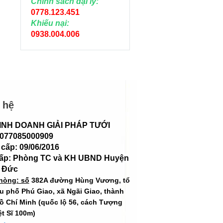
Chính sách đại lý:
0778.123.451
Khiếu nại:
0938.004.006
 hệ
INH DOANH GIẢI PHÁP TƯỚI
 077085000909
cấp: 09/06/2016
cấp: Phòng TC và KH UBND Huyện
 Đức
hòng: số
382A đường Hùng Vương, tổ
hu phố Phú Giao, xã Ngãi Giao, thành
ồ Chí Minh (quốc lộ 56, cách Tượng
ệt Sĩ 100m)