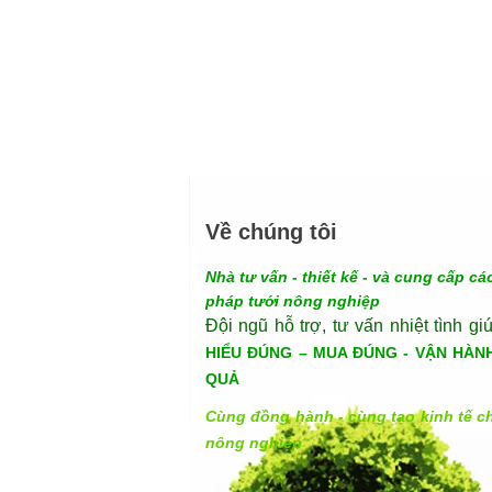
Về chúng tôi
Nhà tư vấn - thiết kế - và cung cấp các
pháp tưới nông nghiệp
Đội ngũ hỗ trợ, tư vấn nhiệt tình gi
HIỂU ĐÚNG – MUA ĐÚNG - VẬN HÀN
QUẢ
Cùng đồng hành - cùng tạo kinh tế c
nông nghiệp