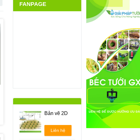
FANPAGE
N
Bản vẽ 2D
Liên hệ