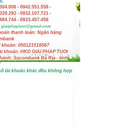
e:
004.006 - 0942.551.558 -
029.292 - 0932.107.721 -
484.744 - 0933.457.458
giaiphaptuoi@gmail.com
hoản thanh toán: Ngân hàng
mbank
i khoản: 050121516567
ài khoản: HKD GIAI PHAP TUOI
hánh: Sacombank Bà Rịa - tỉnh
T
số tài khoản khác đều không hợp