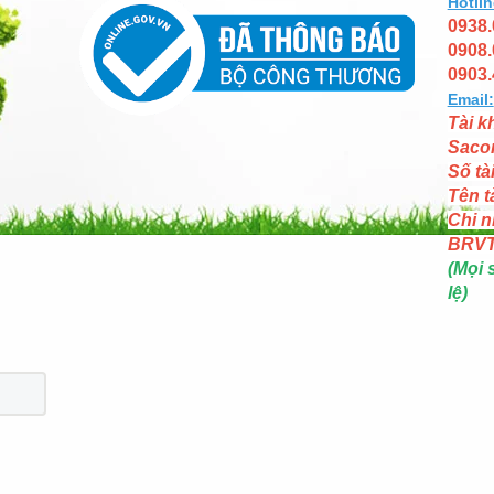
Hotlin
0938.
0908.
0903.
Email:
Tài k
Saco
Số tà
Tên t
Chi n
BRV
(Mọi 
lệ)