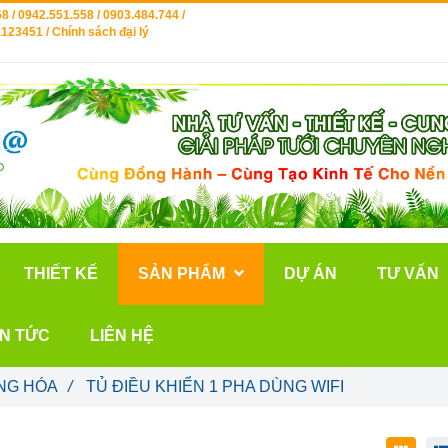
8 / 0942.551.558 / 0903.484.744 /
123451 / Chính sách đại lý
THIẾT KẾ
SẢN PHẨM
DỰ ÁN
TƯ VẤN
IN TỨC
LIÊN HỆ
NG HÓA
/
TỦ ĐIỀU KHIỂN 1 PHA DÙNG WIFI