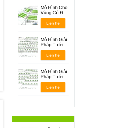
Mô Hình Cho
Vùng Có Địa
Hình Đồi Núi
Liên hệ
Mô Hình Giải
Pháp Tưới -
Phương án 1
Liên hệ
Mô Hình Giải
Pháp Tưới -
Phương án 2
Liên hệ