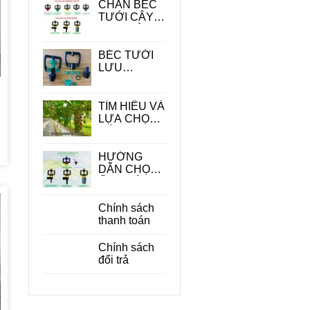
CHÂN BÉC
TƯỚI CÂY -
PHỤ KIỆN
QUAN
TRONG
BÉC TƯỚI
TRONG HỆ
LƯU
THỐNG
LƯỢNG
TƯỚI
LỚN
TÌM HIỂU VÀ
LỰA CHỌN
CÁC LOẠI
BÉC TƯỚI
CÂY ĂN
HƯỚNG
QUẢ PHÙ
DẪN CHỌN
HỢP
ỐNG DÙNG
CHO BÉC
TƯỚI CÂY
Chính sách
PHÙ HỢP
thanh toán
ĐỂ TIẾT
KIỆM CHI
Chính sách
PHÍ
đổi trả