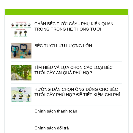
CHÂN BÉC TƯỚI CÂY - PHỤ KIỆN QUAN
TRONG TRONG HỆ THỐNG TƯỚI
BÉC TƯỚI LƯU LƯỢNG LỚN
TÌM HIỂU VÀ LỰA CHỌN CÁC LOẠI BÉC
TƯỚI CÂY ĂN QUẢ PHÙ HỢP
HƯỚNG DẪN CHỌN ỐNG DÙNG CHO BÉC
TƯỚI CÂY PHÙ HỢP ĐỂ TIẾT KIỆM CHI PHÍ
Chính sách thanh toán
Chính sách đổi trả