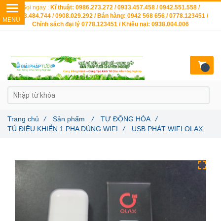
Gọi ngay :
Kĩ thuật: 0986.273.272 / 0933.457.458 / 0942.551.558 /
0903.484.744 / 0908.029.292 / Bán hàng: 0942 568 656 / 0778.123451 /
Chính sách đại lý 0778.123451 / Khiếu nại: 0938.004.006
Trang chủ
/
Sản phẩm
/
TỰ ĐỘNG HÓA
/
TỦ ĐIỀU KHIỂN 1 PHA DÙNG WIFI
/
USB PHÁT WIFI OLAX