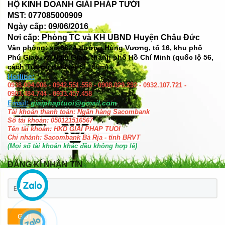
HỘ KINH DOANH GIẢI PHÁP TƯỚI
MST: 077085000909
Ngày cấp: 09/06/2016
Nơi cấp: Phòng TC và KH UBND Huyện Châu Đức
Văn phòng: số
382A đường Hùng Vương, tổ 16, khu phố
Phú Giao, xã Ngãi Giao, thành phố Hồ Chí Minh (quốc lộ 56,
cách Tượng đài Liệt Sĩ 100m)
Hotline:
0938.004.006 - 0942.551.558 - 0908.029.292 - 0932.107.721 -
0903.484.744 - 0933.457.458
Email:
giaiphaptuoi@gmail.com
Tài khoản thanh toán: Ngân hàng Sacombank
Số tài khoản: 050121516567
Tên tài khoản: HKD GIAI PHAP TUOI
Chi nhánh: Sacombank Bà Rịa - tỉnh BRVT
(Mọi số tài khoản khác đều không hợp lệ)
ĐĂNG KÍ NHẬN TIN
GỬI