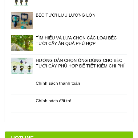
BÉC TƯỚI LƯU LƯỢNG LỚN
TÌM HIỂU VÀ LỰA CHỌN CÁC LOẠI BÉC
TƯỚI CÂY ĂN QUẢ PHÙ HỢP
HƯỚNG DẪN CHỌN ỐNG DÙNG CHO BÉC
TƯỚI CÂY PHÙ HỢP ĐỂ TIẾT KIỆM CHI PHÍ
Chính sách thanh toán
Chính sách đổi trả