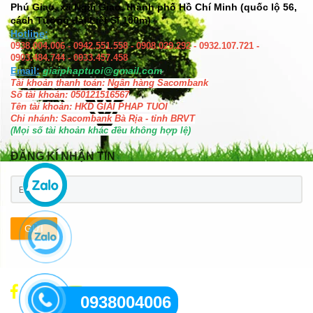
Phú Giao, xã Ngãi Giao, thành phố Hồ Chí Minh (quốc lộ 56,
cách Tượng đài Liệt Sĩ 100m)
Hotline:
0938.004.006 - 0942.551.558 - 0908.029.292 - 0932.107.721 -
0903.484.744 - 0933.457.458
Email:
giaiphaptuoi@gmail.com
Tài khoản thanh toán: Ngân hàng Sacombank
Số tài khoản: 050121516567
Tên tài khoản: HKD GIAI PHAP TUOI
Chi nhánh: Sacombank Bà Rịa - tỉnh BRVT
(Mọi số tài khoản khác đều không hợp lệ)
ĐĂNG KÍ NHẬN TIN
GỬI
0938004006