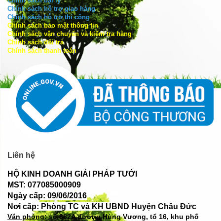
Chính sách đại lý
Chính sách hỗ trợ giao hàng
Chính sách hỗ trợ thi công
Chính sách bảo mật thông tin
Chính sách vận chuyển và kiểm tra hàng
Chính sách đổi trả
Chính sách thanh toán
Liên hệ
HỘ KINH DOANH GIẢI PHÁP TƯỚI
MST: 077085000909
Ngày cấp: 09/06/2016
Nơi cấp: Phòng TC và KH UBND Huyện Châu Đức
Văn phòng: số
382A đường Hùng Vương, tổ 16, khu phố