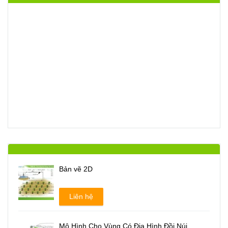
Bản vẽ 2D
Liên hệ
Mô Hình Cho Vùng Có Địa Hình Đồi Núi