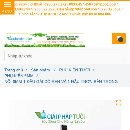
Gọi ngay :
Kĩ thuật: 0986.273.272 / 0933.457.458 / 0942.551.558 /
0903.484.744 / 0908.029.292 / Bán hàng: 0942 568 656 / 0778.123451 /
Chính sách đại lý 0778.123451 / Khiếu nại: 0938.004.006
Trang chủ
/
Sản phẩm
/
PHỤ KIỆN TƯỚI
/
PHỤ KIỆN 6MM
/
NỐI 6MM 1 ĐẦU GÀI CÓ REN VÀ 1 ĐẦU TRƠN BÊN TRONG