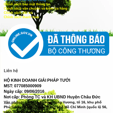
Chính sách hỗ trợ thi công
Chính sách bảo mật thông tin
Chính sách vận chuyển và kiểm tra hàng
Chính sách đổi trả
Chính sách thanh toán
Liên hệ
HỘ KINH DOANH GIẢI PHÁP TƯỚI
MST: 077085000909
Ngày cấp: 09/06/2016
Nơi cấp: Phòng TC và KH UBND Huyện Châu Đức
Văn phòng: số
382A đường Hùng Vương, tổ 16, khu phố
Phú Giao, xã Ngãi Giao, thành phố Hồ Chí Minh (quốc lộ 56,
cách Tượng đài Liệt Sĩ 100m)