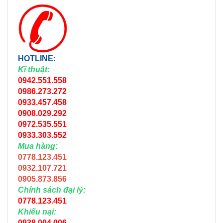
HOTLINE:
Kĩ thuật:
0942.551.558
0986.273.272
0933.457.458
0908.029.292
0972.535.551
0933.303.552
Mua hàng:
0778.123.451
0932.107.721
0905.873.856
Chính sách đại lý:
0778.123.451
Khiếu nại:
0938.004.006