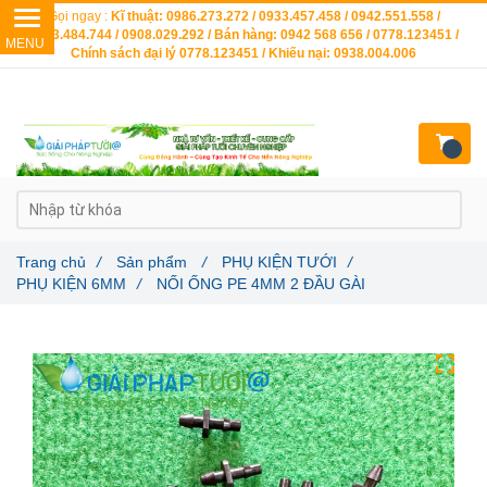
Gọi ngay :
Kĩ thuật: 0986.273.272 / 0933.457.458 / 0942.551.558 /
0903.484.744 / 0908.029.292 / Bán hàng: 0942 568 656 / 0778.123451 /
Chính sách đại lý 0778.123451 / Khiếu nại: 0938.004.006
Trang chủ
/
Sản phẩm
/
PHỤ KIỆN TƯỚI
/
PHỤ KIỆN 6MM
/
NỐI ỐNG PE 4MM 2 ĐẦU GÀI