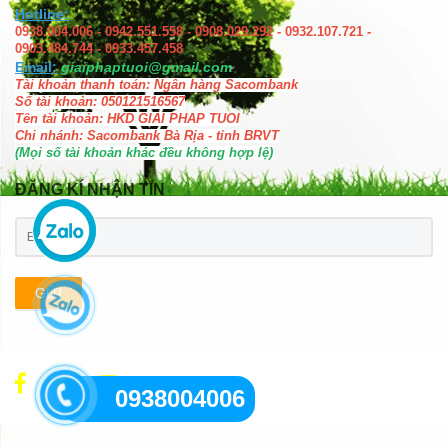
Hotline:
0938.004.006 - 0942.551.558 - 0908.029.292 - 0932.107.721 -
0903.484.744 - 0933.457.458
Email:
giaiphaptuoi@gmail.com
Tài khoản thanh toán: Ngân hàng Sacombank
Số tài khoản: 050121516567
Tên tài khoản: HKD GIAI PHAP TUOI
Chi nhánh: Sacombank Bà Rịa - tỉnh BRVT
(Mọi số tài khoản khác đều không hợp lệ)
ĐĂNG KÍ NHẬN TIN
GỬI
0938004006