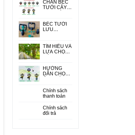
CHÂN BÉC
TƯỚI CÂY -
PHỤ KIỆN
QUAN
TRONG
BÉC TƯỚI
TRONG HỆ
LƯU
THỐNG
LƯỢNG
TƯỚI
LỚN
TÌM HIỂU VÀ
LỰA CHỌN
CÁC LOẠI
BÉC TƯỚI
CÂY ĂN
HƯỚNG
QUẢ PHÙ
DẪN CHỌN
HỢP
ỐNG DÙNG
CHO BÉC
TƯỚI CÂY
Chính sách
PHÙ HỢP
thanh toán
ĐỂ TIẾT
KIỆM CHI
Chính sách
PHÍ
đổi trả