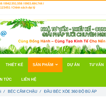
8 / 0942.551.558 / 0903.484.744 /
123451 / Chính sách đại lý
THIẾT KẾ
SẢN PHẨM
DỰ ÁN
TƯ VẤN
IN TỨC
LIÊN HỆ
i
/
BÉC CẮM CHẬU
/
ĐẦU BÉC XÒE 360 ĐỘ BÙ ÁP