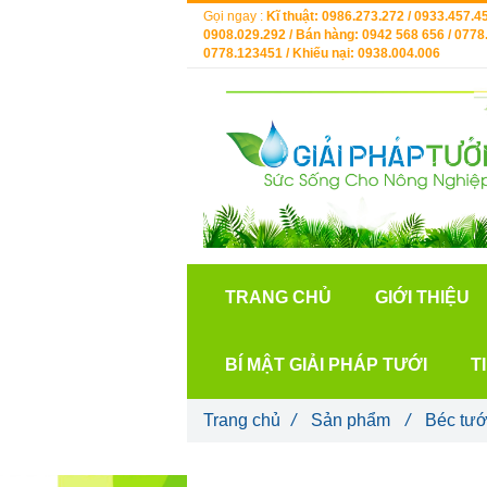
Gọi ngay :
Kĩ thuật: 0986.273.272 / 0933.457.45
0908.029.292 / Bán hàng: 0942 568 656 / 0778.
0778.123451 / Khiếu nại: 0938.004.006
TRANG CHỦ
GIỚI THIỆU
BÍ MẬT GIẢI PHÁP TƯỚI
T
Trang chủ
/
Sản phẩm
/
Béc tướ