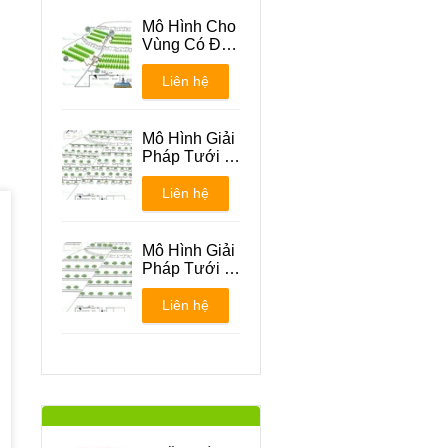
Mô Hình Cho
Vùng Có Địa
Hình Đồi Núi
Liên hệ
Mô Hình Giải
Pháp Tưới -
Phương án 1
Liên hệ
Mô Hình Giải
Pháp Tưới -
Phương án 2
Liên hệ