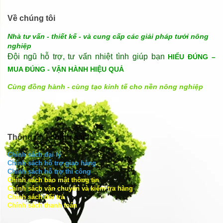
Về chúng tôi
Nhà tư vấn - thiết kế - và cung cấp các giải pháp tưới nông
nghiệp
Đội ngũ hỗ trợ, tư vấn nhiệt tình giúp bạn
HIỂU ĐÚNG –
MUA ĐÚNG - VẬN HÀNH HIỆU QUẢ
Cùng đồng hành - cùng tạo kinh tế cho nền nông nghiệp
Thông tin - chính sách
Chính sách đại lý
Chính sách hỗ trợ giao hàng
Chính sách hỗ trợ thi công
Chính sách bảo mật thông tin
Chính sách vận chuyển và kiểm tra hàng
Chính sách đổi trả
Chính sách thanh toán