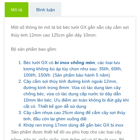
Mô tả
Bình luận
Một số thông tin mô tả bộ béc tưới GX gắn sẵn cây cắm sợi
thủy tinh 12mm cao 125cm gắn dây 10mm:
Bộ sản phẩm bao gồm:
Béc tưới GX có
bi inox chống mòn
, các loại lưu
lượng không bù áp tùy chọn như sau: 35l/h, 60l/h,
100l/h, 150l/h. (Sản phẩm bảo hành 5 năm)
Cây cắm sợi thủy tinh đường kính ngoài 12mm,
đường kính trong 8mm. Vừa có tác dụng làm cây
chống béc, vừa có tác dụng cấp nước từ dây dẫn
10mm lên béc. Ưu điểm an toàn không bị đứt gãy khi
cắt cỏ. Thiết kế gọn dễ sử dụng
Cây cắm nhựa cao 25cm dùng để cắm cây sợi thủy
tinh, đầu còn lại ghim xuống đất
Khớp ren trong 17mm dùng để gắn béc GX bi inox
Sản phẩm được thiết kế tối ưu phù hợp cho các loại cây
trồng, bền bỉ, chắc chắn, tính thẩm mĩ và kĩ thuật cao. Bộ