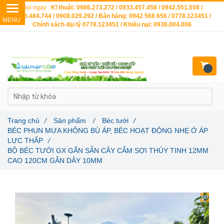
Gọi ngay :
Kĩ thuật: 0986.273.272 / 0933.457.458 / 0942.551.558 /
0903.484.744 / 0908.029.292 / Bán hàng: 0942 568 656 / 0778.123451 /
Chính sách đại lý 0778.123451 / Khiếu nại: 0938.004.006
Trang chủ
/
Sản phẩm
/
Béc tưới
/
BÉC PHUN MƯA KHÔNG BÙ ÁP, BÉC HOẠT ĐỘNG NHẸ Ở ÁP
LỰC THẤP
/
BỘ BÉC TƯỚI GX GẮN SẴN CÂY CẮM SỢI THỦY TINH 12MM
CAO 120CM GẮN DÂY 10MM