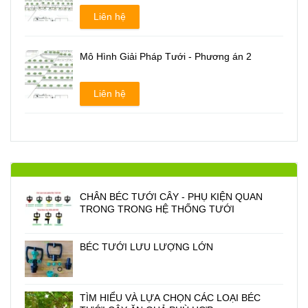
Liên hệ
Mô Hình Giải Pháp Tưới - Phương án 2
Liên hệ
CHÂN BÉC TƯỚI CÂY - PHỤ KIỆN QUAN
TRONG TRONG HỆ THỐNG TƯỚI
BÉC TƯỚI LƯU LƯỢNG LỚN
TÌM HIỂU VÀ LỰA CHỌN CÁC LOẠI BÉC