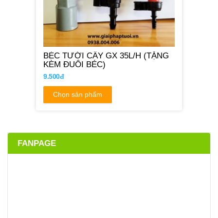
BÉC TƯỚI CÂY GX 35L/H (TẶNG
KÈM ĐUÔI BÉC)
9.500đ
Chọn sản phẩm
FANPAGE