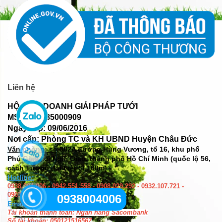
Liên hệ
HỘ KINH DOANH GIẢI PHÁP TƯỚI
MST: 077085000909
Ngày cấp: 09/06/2016
Nơi cấp: Phòng TC và KH UBND Huyện Châu Đức
Văn phòng: số
382A đường Hùng Vương, tổ 16, khu phố
Phú Giao, xã Ngãi Giao, thành phố Hồ Chí Minh (quốc lộ 56,
cách Tượng đài Liệt Sĩ 100m)
Hotline:
0938.004.006 - 0942.551.558 - 0908.029.292 - 0932.107.721 -
0903.484.744 - 0933.457.458
0938004006
Email:
giaiphaptuoi@gmail.com
Tài khoản thanh toán: Ngân hàng Sacombank
Số tài khoản: 050121516567