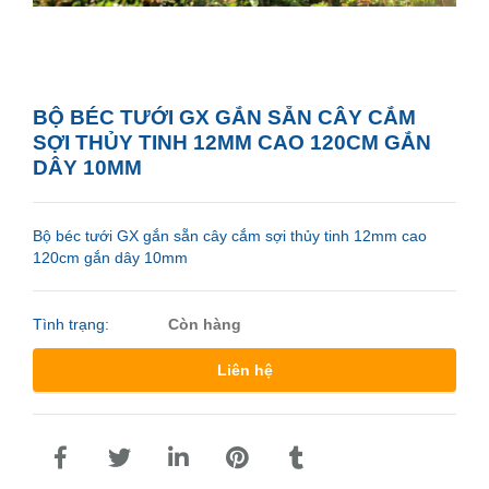
BỘ BÉC TƯỚI GX GẮN SẴN CÂY CẮM
SỢI THỦY TINH 12MM CAO 120CM GẮN
DÂY 10MM
Bộ béc tưới GX gắn sẵn cây cắm sợi thủy tinh 12mm cao
120cm gắn dây 10mm
Tình trạng:
Còn hàng
Liên hệ