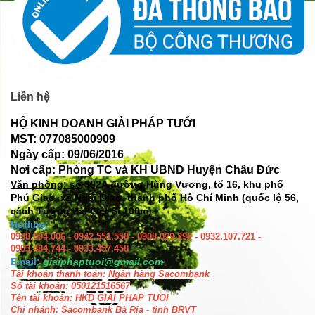
Liên hệ
HỘ KINH DOANH GIẢI PHÁP TƯỚI
MST: 077085000909
Ngày cấp: 09/06/2016
Nơi cấp: Phòng TC và KH UBND Huyện Châu Đức
Văn phòng: số
382A đường Hùng Vương, tổ 16, khu phố
Phú Giao, xã Ngãi Giao, thành phố Hồ Chí Minh (quốc lộ 56,
cách Tượng đài Liệt Sĩ 100m)
Hotline:
0938.004.006 - 0942.551.558 - 0908.029.292 - 0932.107.721 -
0903.484.744 - 0933.457.458
Email:
giaiphaptuoi@gmail.com
Tài khoản thanh toán: Ngân hàng Sacombank
Số tài khoản: 050121516567
Tên tài khoản: HKD GIAI PHAP TUOI
Chi nhánh: Sacombank Bà Rịa - tỉnh BRVT