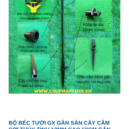
BỘ BÉC TƯỚI GX GẮN SẴN CÂY CẮM