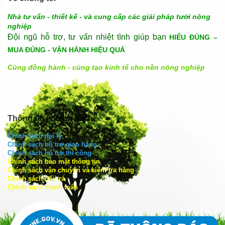
Nhà tư vấn - thiết kế - và cung cấp các giải pháp tưới nông
nghiệp
Đội ngũ hỗ trợ, tư vấn nhiệt tình giúp bạn
HIỂU ĐÚNG –
MUA ĐÚNG - VẬN HÀNH HIỆU QUẢ
Cùng đồng hành - cùng tạo kinh tế cho nền nông nghiệp
Thông tin - chính sách
Chính sách đại lý
Chính sách hỗ trợ giao hàng
Chính sách hỗ trợ thi công
Chính sách bảo mật thông tin
Chính sách vận chuyển và kiểm tra hàng
Chính sách đổi trả
Chính sách thanh toán