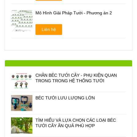
Mô Hình Giải Pháp Tưới - Phương án 2
Liên hệ
CHÂN BÉC TƯỚI CÂY - PHỤ KIỆN QUAN
TRONG TRONG HỆ THỐNG TƯỚI
BÉC TƯỚI LƯU LƯỢNG LỚN
TÌM HIỂU VÀ LỰA CHỌN CÁC LOẠI BÉC
TƯỚI CÂY ĂN QUẢ PHÙ HỢP