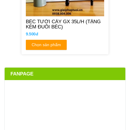
BÉC TƯỚI CÂY GX 35L/H (TẶNG
KÈM ĐUÔI BÉC)
9.500đ
Chọn sản phẩm
FANPAGE