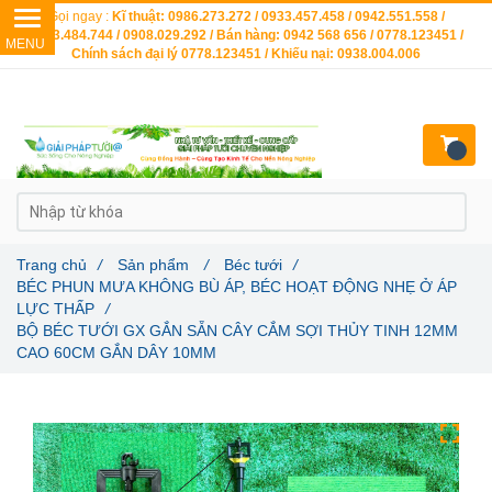
Gọi ngay :
Kĩ thuật: 0986.273.272 / 0933.457.458 / 0942.551.558 /
0903.484.744 / 0908.029.292 / Bán hàng: 0942 568 656 / 0778.123451 /
Chính sách đại lý 0778.123451 / Khiếu nại: 0938.004.006
Trang chủ
/
Sản phẩm
/
Béc tưới
/
BÉC PHUN MƯA KHÔNG BÙ ÁP, BÉC HOẠT ĐỘNG NHẸ Ở ÁP
LỰC THẤP
/
BỘ BÉC TƯỚI GX GẮN SẴN CÂY CẮM SỢI THỦY TINH 12MM
CAO 60CM GẮN DÂY 10MM