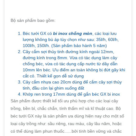
Bộ sản phẩm bao gồm:
Béc tưới GX có
bi inox chống mòn
, các loại lưu
lượng không bù áp tùy chọn như sau: 35l/h, 60l/h,
100l/h, 150l/h. (Sản phẩm bảo hành 5 năm)
Cây cắm sợi thủy tinh đường kính ngoài 12mm,
đường kính trong 8mm. Vừa có tác dụng làm cây
chống béc, vừa có tác dụng cấp nước từ dây dẫn
10mm lên béc. Ưu điểm an toàn không bị đứt gãy khi
cắt cỏ. Thiết kế gọn dễ sử dụng
Cây cắm nhựa cao 20cm dùng để cắm cây sợi thủy
tinh, đầu còn lại ghim xuống đất
Khớp ren trong 17mm dùng để gắn béc GX bi inox
Sản phẩm được thiết kế tối ưu phù hợp cho các loại cây
trồng, bền bỉ, chắc chắn, tính thẩm mĩ và kĩ thuật cao. Bộ
béc tưới GX này là sản phẩm ưa dùng hiện nay cho một số
loại cây trồng như: sầu riêng, rau màu, cây lâu năm, hoặc
có thể dùng làm phun thuốc......bởi tính bền vững và chắc