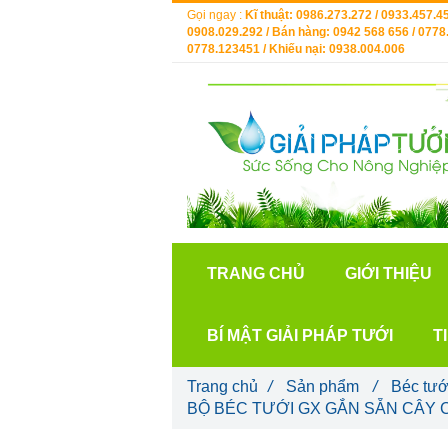
Gọi ngay :
Kĩ thuật: 0986.273.272 / 0933.457.45
0908.029.292 / Bán hàng: 0942 568 656 / 0778.
0778.123451 / Khiếu nại: 0938.004.006
TRANG CHỦ
GIỚI THIỆU
BÍ MẬT GIẢI PHÁP TƯỚI
T
Trang chủ
/
Sản phẩm
/
Béc tướ
BỘ BÉC TƯỚI GX GẮN SẴN CÂY 