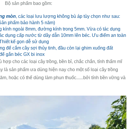
Bộ sản phẩm bao gồm:
ống mòn
, các loại lưu lượng không bù áp tùy chọn như sau:
. (Sản phẩm bảo hành 5 năm)
g kính ngoài 8mm, đường kính trong 5mm. Vừa có tác dụng
tác dụng cấp nước từ dây dẫn 10mm lên béc. Ưu điểm an toàn
 Thiết kế gọn dễ sử dụng
 để cắm cây sợi thủy tinh, đầu còn lại ghim xuống đất
để gắn béc GX bi inox
 hợp cho các loại cây trồng, bền bỉ, chắc chắn, tính thẩm mĩ
ày là sản phẩm ưa dùng hiện nay cho một số loại cây trồng
năm, hoặc có thể dùng làm phun thuốc......bởi tính bền vững và