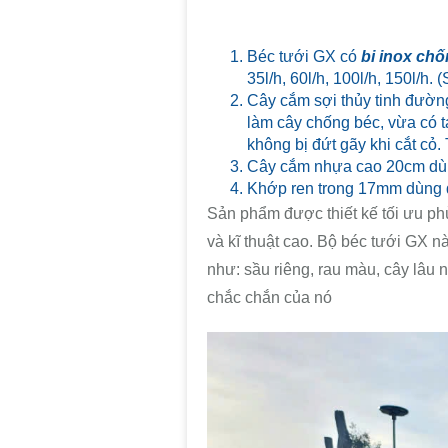
Béc tưới GX có
bi inox ch
35l/h, 60l/h, 100l/h, 150l/h
Cây cắm sợi thủy tinh đườn
làm cây chống béc, vừa có 
không bị đứt gãy khi cắt cỏ.
Cây cắm nhựa cao 20cm dùng
Khớp ren trong 17mm dùng 
Sản phẩm được thiết kế tối ưu phù
và kĩ thuật cao. Bộ béc tưới GX n
như: sầu riêng, rau màu, cây lâu 
chắc chắn của nó