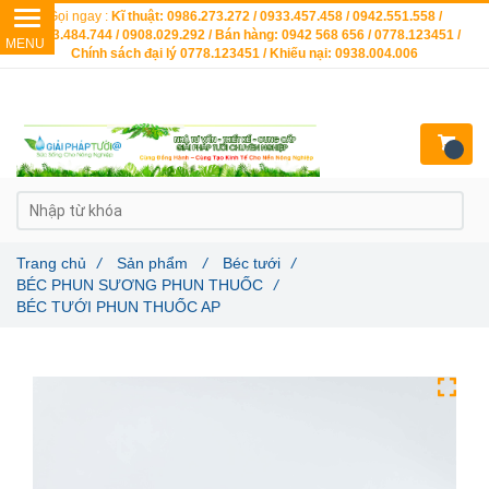
Gọi ngay :
Kĩ thuật: 0986.273.272 / 0933.457.458 / 0942.551.558 /
0903.484.744 / 0908.029.292 / Bán hàng: 0942 568 656 / 0778.123451 /
Chính sách đại lý 0778.123451 / Khiếu nại: 0938.004.006
Trang chủ
/
Sản phẩm
/
Béc tưới
/
BÉC PHUN SƯƠNG PHUN THUỐC
/
BÉC TƯỚI PHUN THUỐC AP