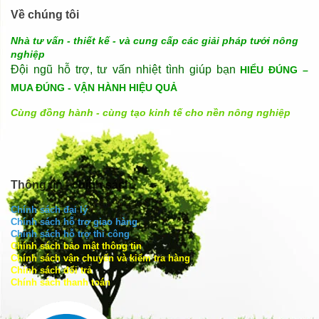
Về chúng tôi
Nhà tư vấn - thiết kế - và cung cấp các giải pháp tưới nông
nghiệp
Đội ngũ hỗ trợ, tư vấn nhiệt tình giúp bạn
HIỂU ĐÚNG –
MUA ĐÚNG - VẬN HÀNH HIỆU QUẢ
Cùng đồng hành - cùng tạo kinh tế cho nền nông nghiệp
Thông tin - chính sách
Chính sách đại lý
Chính sách hỗ trợ giao hàng
Chính sách hỗ trợ thi công
Chính sách bảo mật thông tin
Chính sách vận chuyển và kiểm tra hàng
Chính sách đổi trả
Chính sách thanh toán