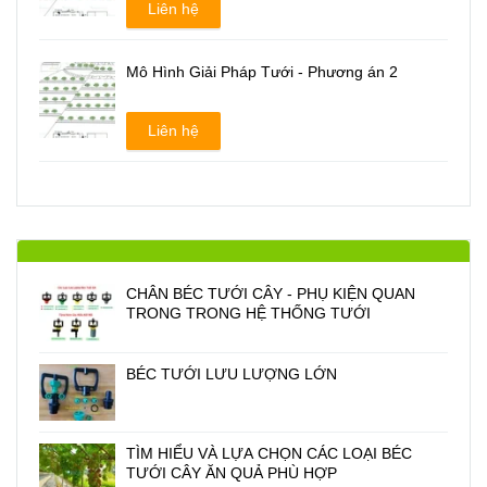
Liên hệ
Mô Hình Giải Pháp Tưới - Phương án 2
Liên hệ
CHÂN BÉC TƯỚI CÂY - PHỤ KIỆN QUAN
TRONG TRONG HỆ THỐNG TƯỚI
BÉC TƯỚI LƯU LƯỢNG LỚN
TÌM HIỂU VÀ LỰA CHỌN CÁC LOẠI BÉC
TƯỚI CÂY ĂN QUẢ PHÙ HỢP