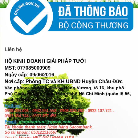
Liên hệ
HỘ KINH DOANH GIẢI PHÁP TƯỚI
MST: 077085000909
Ngày cấp: 09/06/2016
Nơi cấp: Phòng TC và KH UBND Huyện Châu Đức
Văn phòng: số
382A đường Hùng Vương, tổ 16, khu phố
Phú Giao, xã Ngãi Giao, thành phố Hồ Chí Minh (quốc lộ 56,
cách Tượng đài Liệt Sĩ 100m)
Hotline:
0938.004.006 - 0942.551.558 - 0908.029.292 - 0932.107.721 -
0903.484.744 - 0933.457.458
Email:
giaiphaptuoi@gmail.com
Tài khoản thanh toán: Ngân hàng Sacombank
Số tài khoản: 050121516567
Tên tài khoản: HKD GIAI PHAP TUOI