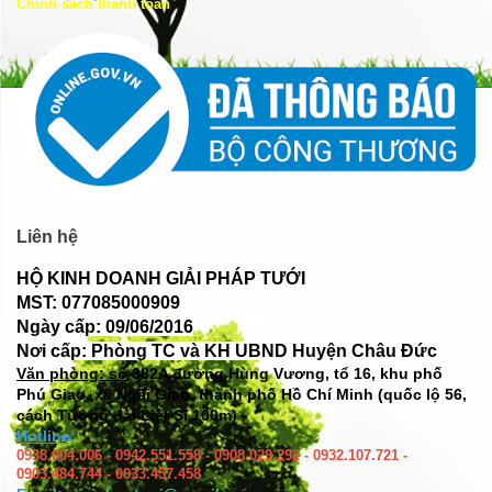
Chính sách thanh toán
Liên hệ
HỘ KINH DOANH GIẢI PHÁP TƯỚI
MST: 077085000909
Ngày cấp: 09/06/2016
Nơi cấp: Phòng TC và KH UBND Huyện Châu Đức
Văn phòng: số
382A đường Hùng Vương, tổ 16, khu phố
Phú Giao, xã Ngãi Giao, thành phố Hồ Chí Minh (quốc lộ 56,
cách Tượng đài Liệt Sĩ 100m)
Hotline:
0938.004.006 - 0942.551.558 - 0908.029.292 - 0932.107.721 -
0903.484.744 - 0933.457.458