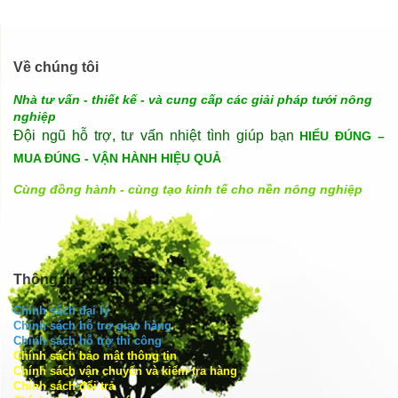
Về chúng tôi
Nhà tư vấn - thiết kế - và cung cấp các giải pháp tưới nông
nghiệp
Đội ngũ hỗ trợ, tư vấn nhiệt tình giúp bạn
HIỂU ĐÚNG –
MUA ĐÚNG - VẬN HÀNH HIỆU QUẢ
Cùng đồng hành - cùng tạo kinh tế cho nền nông nghiệp
Thông tin - chính sách
Chính sách đại lý
Chính sách hỗ trợ giao hàng
Chính sách hỗ trợ thi công
Chính sách bảo mật thông tin
Chính sách vận chuyển và kiểm tra hàng
Chính sách đổi trả