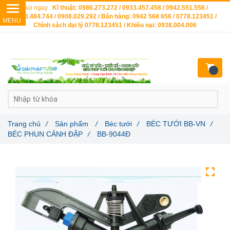
Gọi ngay :
Kĩ thuật: 0986.273.272 / 0933.457.458 / 0942.551.558 /
0903.484.744 / 0908.029.292 / Bán hàng: 0942 568 656 / 0778.123451 /
Chính sách đại lý 0778.123451 / Khiếu nại: 0938.004.006
Trang chủ
/
Sản phẩm
/
Béc tưới
/
BÉC TƯỚI BB-VN
/
BÉC PHUN CÁNH ĐẬP
/
BB-9044Đ