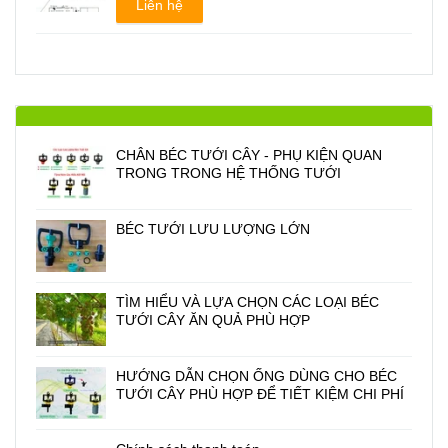
Liên hệ
CHÂN BÉC TƯỚI CÂY - PHỤ KIỆN QUAN
TRONG TRONG HỆ THỐNG TƯỚI
BÉC TƯỚI LƯU LƯỢNG LỚN
TÌM HIỂU VÀ LỰA CHỌN CÁC LOẠI BÉC
TƯỚI CÂY ĂN QUẢ PHÙ HỢP
HƯỚNG DẪN CHỌN ỐNG DÙNG CHO BÉC
TƯỚI CÂY PHÙ HỢP ĐỂ TIẾT KIỆM CHI PHÍ