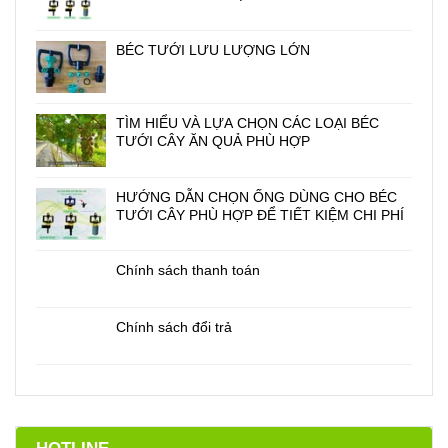
BÉC TƯỚI LƯU LƯỢNG LỚN
TÌM HIỂU VÀ LỰA CHỌN CÁC LOẠI BÉC
TƯỚI CÂY ĂN QUẢ PHÙ HỢP
HƯỚNG DẪN CHỌN ỐNG DÙNG CHO BÉC
TƯỚI CÂY PHÙ HỢP ĐỂ TIẾT KIỆM CHI PHÍ
Chính sách thanh toán
Chính sách đổi trả