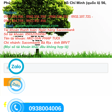
Phú Giao, xã Ngãi Giao, thành phố Hồ Chí Minh (quốc lộ 56,
cách Tượng đài Liệt Sĩ 100m)
Hotline:
0938.004.006 - 0942.551.558 - 0908.029.292 - 0932.107.721 -
0903.484.744 - 0933.457.458
Email:
giaiphaptuoi@gmail.com
Tài khoản thanh toán: Ngân hàng Sacombank
Số tài khoản: 050121516567
Tên tài khoản: HKD GIAI PHAP TUOI
Chi nhánh: Sacombank Bà Rịa - tỉnh BRVT
(Mọi số tài khoản khác đều không hợp lệ)
ĐĂNG KÍ NHẬN TIN
GỬI
0938004006