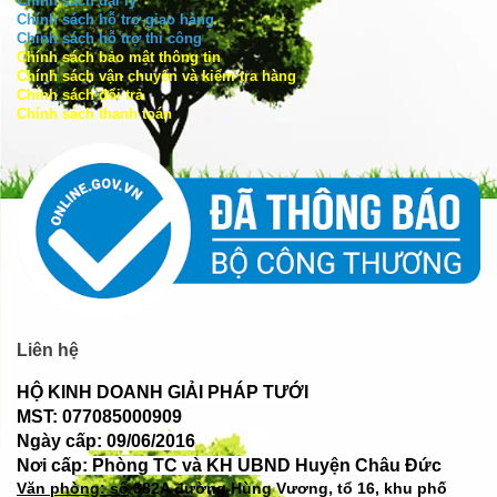
Chính sách đại lý
Chính sách hỗ trợ giao hàng
Chính sách hỗ trợ thi công
Chính sách bảo mật thông tin
Chính sách vận chuyển và kiểm tra hàng
Chính sách đổi trả
Chính sách thanh toán
Liên hệ
HỘ KINH DOANH GIẢI PHÁP TƯỚI
MST: 077085000909
Ngày cấp: 09/06/2016
Nơi cấp: Phòng TC và KH UBND Huyện Châu Đức
Văn phòng: số
382A đường Hùng Vương, tổ 16, khu phố