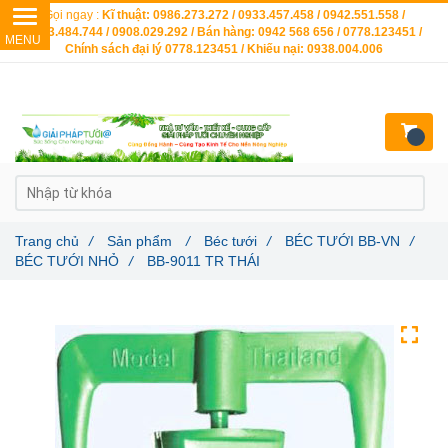
Gọi ngay :
Kĩ thuật: 0986.273.272 / 0933.457.458 / 0942.551.558 /
0903.484.744 / 0908.029.292 / Bán hàng: 0942 568 656 / 0778.123451 /
Chính sách đại lý 0778.123451 / Khiếu nại: 0938.004.006
Trang chủ
/
Sản phẩm
/
Béc tưới
/
BÉC TƯỚI BB-VN
/
BÉC TƯỚI NHỎ
/
BB-9011 TR THÁI