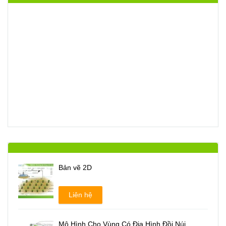
Bản vẽ 2D
Liên hệ
Mô Hình Cho Vùng Có Địa Hình Đồi Núi