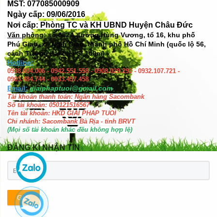
MST: 077085000909
Ngày cấp: 09/06/2016
Nơi cấp: Phòng TC và KH UBND Huyện Châu Đức
Văn phòng: số
382A đường Hùng Vương, tổ 16, khu phố
Phú Giao, xã Ngãi Giao, thành phố Hồ Chí Minh (quốc lộ 56,
cách Tượng đài Liệt Sĩ 100m)
Hotline:
0938.004.006 - 0942.551.558 - 0908.029.292 - 0932.107.721 -
0903.484.744 - 0933.457.458
Email:
giaiphaptuoi@gmail.com
Tài khoản thanh toán: Ngân hàng Sacombank
Số tài khoản: 050121516567
Tên tài khoản: HKD GIAI PHAP TUOI
Chi nhánh: Sacombank Bà Rịa - tỉnh BRVT
(Mọi số tài khoản khác đều không hợp lệ)
ĐĂNG KÍ NHẬN TIN
GỬI