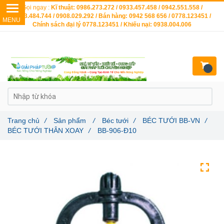
Gọi ngay :
Kĩ thuật: 0986.273.272 / 0933.457.458 / 0942.551.558 /
0903.484.744 / 0908.029.292 / Bán hàng: 0942 568 656 / 0778.123451 /
Chính sách đại lý 0778.123451 / Khiếu nại: 0938.004.006
Trang chủ
/
Sản phẩm
/
Béc tưới
/
BÉC TƯỚI BB-VN
/
BÉC TƯỚI THÂN XOAY
/
BB-906-Đ10