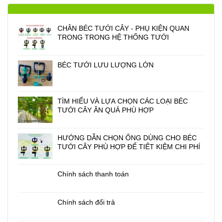
CHÂN BÉC TƯỚI CÂY - PHỤ KIỆN QUAN
TRONG TRONG HỆ THỐNG TƯỚI
BÉC TƯỚI LƯU LƯỢNG LỚN
TÌM HIỂU VÀ LỰA CHỌN CÁC LOẠI BÉC
TƯỚI CÂY ĂN QUẢ PHÙ HỢP
HƯỚNG DẪN CHỌN ỐNG DÙNG CHO BÉC
TƯỚI CÂY PHÙ HỢP ĐỂ TIẾT KIỆM CHI PHÍ
Chính sách thanh toán
Chính sách đổi trả