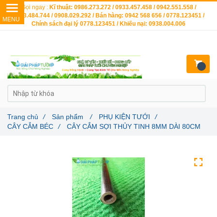
Gọi ngay :
Kĩ thuật: 0986.273.272 / 0933.457.458 / 0942.551.558 /
0903.484.744 / 0908.029.292 / Bán hàng: 0942 568 656 / 0778.123451 /
Chính sách đại lý 0778.123451 / Khiếu nại: 0938.004.006
Trang chủ
/
Sản phẩm
/
PHỤ KIỆN TƯỚI
/
CÂY CẮM BÉC
/
CÂY CẮM SỢI THỦY TINH 8MM DÀI 80CM