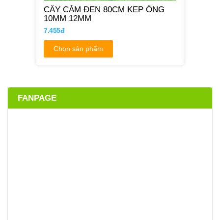
CÂY CẮM ĐEN 80CM KẸP ỐNG
10MM 12MM
7.455đ
Chọn sản phẩm
FANPAGE