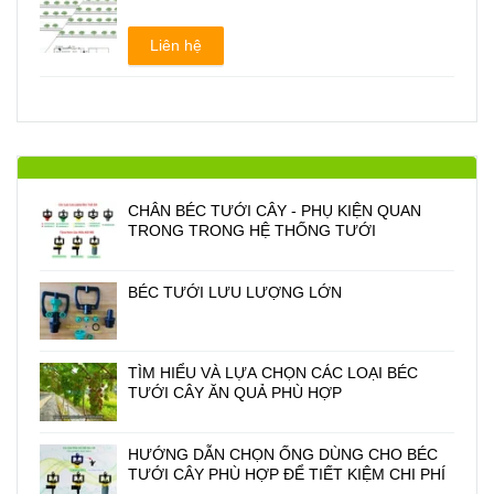
Liên hệ
CHÂN BÉC TƯỚI CÂY - PHỤ KIỆN QUAN
TRONG TRONG HỆ THỐNG TƯỚI
BÉC TƯỚI LƯU LƯỢNG LỚN
TÌM HIỂU VÀ LỰA CHỌN CÁC LOẠI BÉC
TƯỚI CÂY ĂN QUẢ PHÙ HỢP
HƯỚNG DẪN CHỌN ỐNG DÙNG CHO BÉC
TƯỚI CÂY PHÙ HỢP ĐỂ TIẾT KIỆM CHI PHÍ