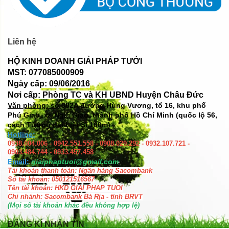
Liên hệ
HỘ KINH DOANH GIẢI PHÁP TƯỚI
MST: 077085000909
Ngày cấp: 09/06/2016
Nơi cấp: Phòng TC và KH UBND Huyện Châu Đức
Văn phòng: số
382A đường Hùng Vương, tổ 16, khu phố
Phú Giao, xã Ngãi Giao, thành phố Hồ Chí Minh (quốc lộ 56,
cách Tượng đài Liệt Sĩ 100m)
Hotline:
0938.004.006 - 0942.551.558 - 0908.029.292 - 0932.107.721 -
0903.484.744 - 0933.457.458
Email:
giaiphaptuoi@gmail.com
Tài khoản thanh toán: Ngân hàng Sacombank
Số tài khoản: 050121516567
Tên tài khoản: HKD GIAI PHAP TUOI
Chi nhánh: Sacombank Bà Rịa - tỉnh BRVT
(Mọi số tài khoản khác đều không hợp lệ)
ĐĂNG KÍ NHẬN TIN