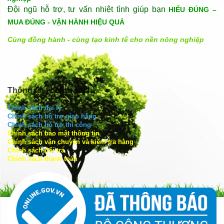
Đội ngũ hỗ trợ, tư vấn nhiệt tình giúp bạn
HIỂU ĐÚNG –
MUA ĐÚNG - VẬN HÀNH HIỆU QUẢ
Cùng đồng hành - cùng tạo kinh tế cho nền nông nghiệp
Thông tin - chính sách
Chính sách đại lý
Chính sách hỗ trợ giao hàng
Chính sách hỗ trợ thi công
Chính sách bảo mật thông tin
Chính sách vận chuyển và kiểm tra hàng
Chính sách đổi trả
Chính sách thanh toán