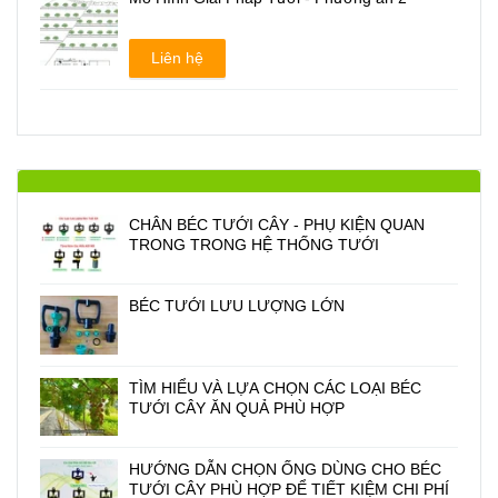
Liên hệ
CHÂN BÉC TƯỚI CÂY - PHỤ KIỆN QUAN
TRONG TRONG HỆ THỐNG TƯỚI
BÉC TƯỚI LƯU LƯỢNG LỚN
TÌM HIỂU VÀ LỰA CHỌN CÁC LOẠI BÉC
TƯỚI CÂY ĂN QUẢ PHÙ HỢP
HƯỚNG DẪN CHỌN ỐNG DÙNG CHO BÉC
TƯỚI CÂY PHÙ HỢP ĐỂ TIẾT KIỆM CHI PHÍ