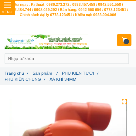
Gọi ngay :
Kĩ thuật: 0986.273.272 / 0933.457.458 / 0942.551.558 /
0903.484.744 / 0908.029.292 / Bán hàng: 0942 568 656 / 0778.123451 /
Chính sách đại lý 0778.123451 / Khiếu nại: 0938.004.006
Trang chủ
/
Sản phẩm
/
PHỤ KIỆN TƯỚI
/
PHỤ KIỆN CHUNG
/
XẢ KHÍ 34MM