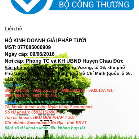
Liên hệ
HỘ KINH DOANH GIẢI PHÁP TƯỚI
MST: 077085000909
Ngày cấp: 09/06/2016
Nơi cấp: Phòng TC và KH UBND Huyện Châu Đức
Văn phòng: số
382A đường Hùng Vương, tổ 16, khu phố
Phú Giao, xã Ngãi Giao, thành phố Hồ Chí Minh (quốc lộ 56,
cách Tượng đài Liệt Sĩ 100m)
Hotline:
0938.004.006 - 0942.551.558 - 0908.029.292 - 0932.107.721 -
0903.484.744 - 0933.457.458
Email:
giaiphaptuoi@gmail.com
Tài khoản thanh toán: Ngân hàng Sacombank
Số tài khoản: 050121516567
Tên tài khoản: HKD GIAI PHAP TUOI
Chi nhánh: Sacombank Bà Rịa - tỉnh BRVT
(Mọi số tài khoản khác đều không hợp lệ)