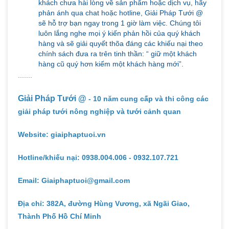
khách chưa hài lòng về sản phẩm hoặc dịch vụ, hãy
phản ánh qua chat hoặc hotline, Giải Pháp Tưới @
sẽ hỗ trợ bạn ngay trong 1 giờ làm việc. Chúng tôi
luôn lắng nghe mọi ý kiến phản hồi của quý khách
hàng và sẽ giải quyết thõa đáng các khiếu nại theo
chính sách đưa ra trên tinh thần: “ giữ một khách
hàng cũ quý hơn kiếm một khách hàng mới”.
.......
Giải Pháp Tưới @
- 10 năm cung cấp và thi công các
giải pháp tưới nông nghiệp và tưới cảnh quan
Website: giaiphaptuoi.vn
Hotline/khiếu nại: 0938.004.006 - 0932.107.721
Email: Giaiphaptuoi@gmail.com
Địa chỉ: 382A, đường Hùng Vương, xã Ngãi Giao,
Thành Phố Hồ Chí Minh