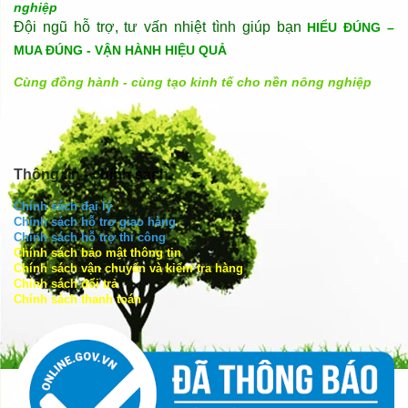
nghiệp
Đội ngũ hỗ trợ, tư vấn nhiệt tình giúp bạn
HIỂU ĐÚNG –
MUA ĐÚNG - VẬN HÀNH HIỆU QUẢ
Cùng đồng hành - cùng tạo kinh tế cho nền nông nghiệp
Thông tin - chính sách
Chính sách đại lý
Chính sách hỗ trợ giao hàng
Chính sách hỗ trợ thi công
Chính sách bảo mật thông tin
Chính sách vận chuyển và kiểm tra hàng
Chính sách đổi trả
Chính sách thanh toán