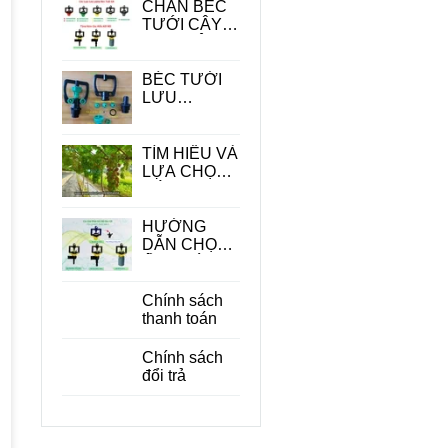
CHÂN BÉC
TƯỚI CÂY -
PHỤ KIỆN
QUAN
TRONG
BÉC TƯỚI
TRONG HỆ
LƯU
THỐNG
LƯỢNG
TƯỚI
LỚN
TÌM HIỂU VÀ
LỰA CHỌN
CÁC LOẠI
BÉC TƯỚI
CÂY ĂN
HƯỚNG
QUẢ PHÙ
DẪN CHỌN
HỢP
ỐNG DÙNG
CHO BÉC
TƯỚI CÂY
Chính sách
PHÙ HỢP
thanh toán
ĐỂ TIẾT
KIỆM CHI
Chính sách
PHÍ
đổi trả