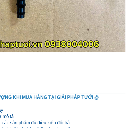
ỢNG KHI MUA HÀNG TẠI GIẢI PHÁP TƯỚI @
ày
 mô tả
 các sản phẩm đủ điều kiện đổi trả