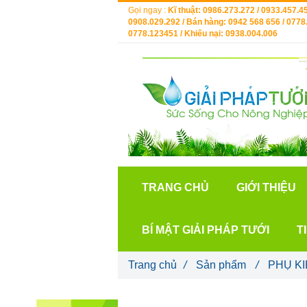
Gọi ngay :
Kĩ thuật: 0986.273.272 / 0933.457.45
0908.029.292 / Bán hàng: 0942 568 656 / 0778.
0778.123451 / Khiếu nại: 0938.004.006
TRANG CHỦ
GIỚI THIỆU
BÍ MẬT GIẢI PHÁP TƯỚI
T
Trang chủ
/
Sản phẩm
/
PHỤ KI