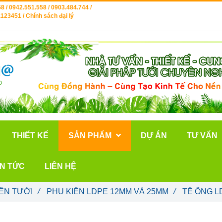
8 / 0942.551.558 / 0903.484.744 /
123451 / Chính sách đại lý
THIẾT KẾ
SẢN PHẨM
DỰ ÁN
TƯ VẤN
IN TỨC
LIÊN HỆ
ỆN TƯỚI
/
PHỤ KIỆN LDPE 12MM VÀ 25MM
/
TÊ ỐNG L