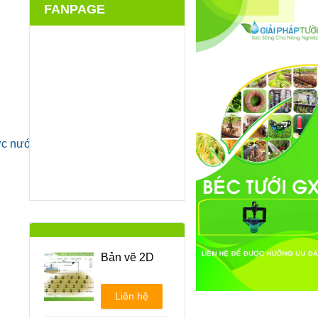
FANPAGE
lực nước.
Bản vẽ 2D
Liên hệ