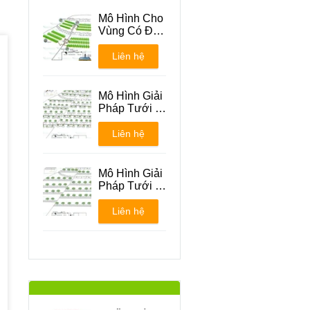
Mô Hình Cho
Vùng Có Địa
Hình Đồi Núi
Liên hệ
Mô Hình Giải
Pháp Tưới -
Phương án 1
Liên hệ
Mô Hình Giải
Pháp Tưới -
Phương án 2
Liên hệ