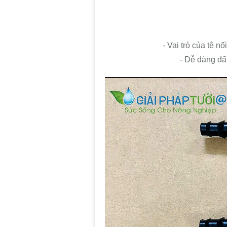
- Vai trò của tê n
- Dễ dàng đấ