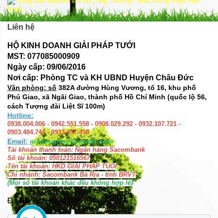
Liên hệ
HỘ KINH DOANH GIẢI PHÁP TƯỚI
MST: 077085000909
Ngày cấp: 09/06/2016
Nơi cấp: Phòng TC và KH UBND Huyện Châu Đức
Văn phòng: số
382A đường Hùng Vương, tổ 16, khu phố
Phú Giao, xã Ngãi Giao, thành phố Hồ Chí Minh (quốc lộ 56,
cách Tượng đài Liệt Sĩ 100m)
Hotline:
0938.004.006 - 0942.551.558 - 0908.029.292 - 0932.107.721 -
0903.484.744 - 0933.457.458
Email:
giaiphaptuoi@gmail.com
Tài khoản thanh toán: Ngân hàng Sacombank
Số tài khoản: 050121516567
Tên tài khoản: HKD GIAI PHAP TUOI
Chi nhánh: Sacombank Bà Rịa - tỉnh BRVT
(Mọi số tài khoản khác đều không hợp lệ)
ĐĂNG KÍ NHẬN TIN