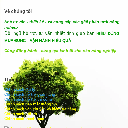
Về chúng tôi
Nhà tư vấn - thiết kế - và cung cấp các giải pháp tưới nông
nghiệp
Đội ngũ hỗ trợ, tư vấn nhiệt tình giúp bạn
HIỂU ĐÚNG –
MUA ĐÚNG - VẬN HÀNH HIỆU QUẢ
Cùng đồng hành - cùng tạo kinh tế cho nền nông nghiệp
Thông tin - chính sách
Chính sách đại lý
Chính sách hỗ trợ giao hàng
Chính sách hỗ trợ thi công
Chính sách bảo mật thông tin
Chính sách vận chuyển và kiểm tra hàng
Chính sách đổi trả
Chính sách thanh toán