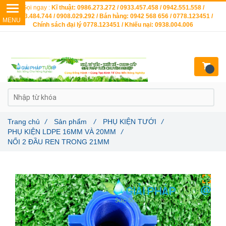
Gọi ngay :
Kĩ thuật: 0986.273.272 / 0933.457.458 / 0942.551.558 /
0903.484.744 / 0908.029.292 / Bán hàng: 0942 568 656 / 0778.123451 /
Chính sách đại lý 0778.123451 / Khiếu nại: 0938.004.006
Trang chủ
/
Sản phẩm
/
PHỤ KIỆN TƯỚI
/
PHỤ KIỆN LDPE 16MM VÀ 20MM
/
NỐI 2 ĐẦU REN TRONG 21MM