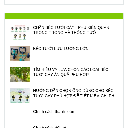
CHÂN BÉC TƯỚI CÂY - PHỤ KIỆN QUAN
TRONG TRONG HỆ THỐNG TƯỚI
BÉC TƯỚI LƯU LƯỢNG LỚN
TÌM HIỂU VÀ LỰA CHỌN CÁC LOẠI BÉC
TƯỚI CÂY ĂN QUẢ PHÙ HỢP
HƯỚNG DẪN CHỌN ỐNG DÙNG CHO BÉC
TƯỚI CÂY PHÙ HỢP ĐỂ TIẾT KIỆM CHI PHÍ
Chính sách thanh toán
Chính sách đổi trả