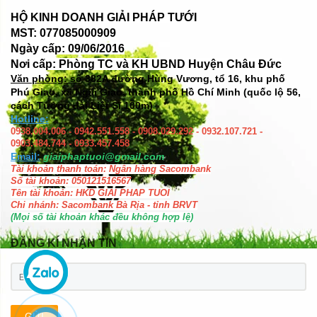
HỘ KINH DOANH GIẢI PHÁP TƯỚI
MST: 077085000909
Ngày cấp: 09/06/2016
Nơi cấp: Phòng TC và KH UBND Huyện Châu Đức
Văn phòng: số
382A đường Hùng Vương, tổ 16, khu phố
Phú Giao, xã Ngãi Giao, thành phố Hồ Chí Minh (quốc lộ 56,
cách Tượng đài Liệt Sĩ 100m)
Hotline:
0938.004.006 - 0942.551.558 - 0908.029.292 - 0932.107.721 -
0903.484.744 - 0933.457.458
Email:
giaiphaptuoi@gmail.com
Tài khoản thanh toán: Ngân hàng Sacombank
Số tài khoản: 050121516567
Tên tài khoản: HKD GIAI PHAP TUOI
Chi nhánh: Sacombank Bà Rịa - tỉnh BRVT
(Mọi số tài khoản khác đều không hợp lệ)
ĐĂNG KÍ NHẬN TIN
GỬI