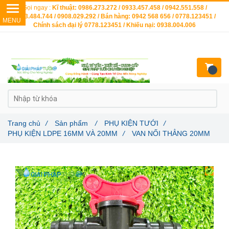
Gọi ngay :
Kĩ thuật: 0986.273.272 / 0933.457.458 / 0942.551.558 /
0903.484.744 / 0908.029.292 / Bán hàng: 0942 568 656 / 0778.123451 /
Chính sách đại lý 0778.123451 / Khiếu nại: 0938.004.006
Trang chủ
/
Sản phẩm
/
PHỤ KIỆN TƯỚI
/
PHỤ KIỆN LDPE 16MM VÀ 20MM
/
VAN NỐI THẲNG 20MM