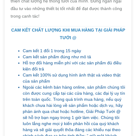
thiện chất lượng hệ thống tưới của mình. Đừng ngần ngại
đầu tư vào những thiết bị tốt nhất để đạt được thành công
trong canh tác!
CAM KẾT CHẤT LƯỢNG KHI MUA HÀNG TẠI GIẢI PHÁP
TƯỚI @
Cam kết 1 đổi 1 trong 15 ngày
Cam kết sản phẩm đúng như mô tả
Hỗ trợ đổi hàng miễn phí với các sản phẩm đủ điều
kiện đổi trả
Cam kết 100% sử dụng hình ảnh thật và video thật
của sản phẩm
Ngoài các kênh bán hàng online, sản phẩm chúng tôi
còn được cung cấp tại các cửa hàng, các đại lý uy tín
trên toàn quốc. Trong quá trình mua hàng, nếu quý
khách chưa hài lòng về sản phẩm hoặc dịch vụ, hãy
phản ánh qua chat hoặc hotline, Giải Pháp Tưới @
sẽ hỗ trợ bạn ngay trong 1 giờ làm việc. Chúng tôi
luôn lắng nghe mọi ý kiến phản hồi của quý khách
hàng và sẽ giải quyết thõa đáng các khiếu nại theo
chính sách đưa ra trên tinh thần: “ giữ một khách