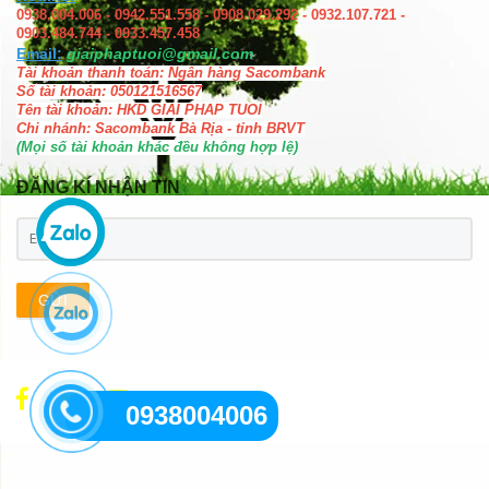
0938.004.006 - 0942.551.558 - 0908.029.292 - 0932.107.721 -
0903.484.744 - 0933.457.458
Email:
giaiphaptuoi@gmail.com
Tài khoản thanh toán: Ngân hàng Sacombank
Số tài khoản: 050121516567
Tên tài khoản: HKD GIAI PHAP TUOI
Chi nhánh: Sacombank Bà Rịa - tỉnh BRVT
(Mọi số tài khoản khác đều không hợp lệ)
ĐĂNG KÍ NHẬN TIN
GỬI
0938004006