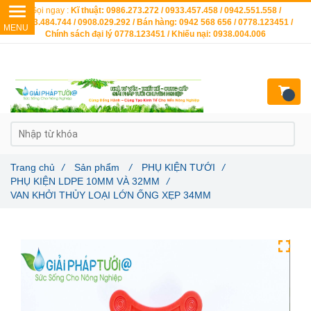
Gọi ngay :
Kĩ thuật: 0986.273.272 / 0933.457.458 / 0942.551.558 /
0903.484.744 / 0908.029.292 / Bán hàng: 0942 568 656 / 0778.123451 /
Chính sách đại lý 0778.123451 / Khiếu nại: 0938.004.006
Trang chủ
/
Sản phẩm
/
PHỤ KIỆN TƯỚI
/
PHỤ KIỆN LDPE 10MM VÀ 32MM
/
VAN KHỞI THỦY LOẠI LỚN ỐNG XẸP 34MM