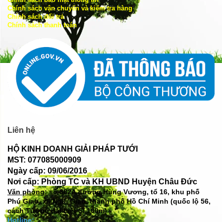
Chính sách vận chuyển và kiểm tra hàng
Chính sách đổi trả
Chính sách thanh toán
Liên hệ
HỘ KINH DOANH GIẢI PHÁP TƯỚI
MST: 077085000909
Ngày cấp: 09/06/2016
Nơi cấp: Phòng TC và KH UBND Huyện Châu Đức
Văn phòng: số
382A đường Hùng Vương, tổ 16, khu phố
Phú Giao, xã Ngãi Giao, thành phố Hồ Chí Minh (quốc lộ 56,
cách Tượng đài Liệt Sĩ 100m)
Hotline: