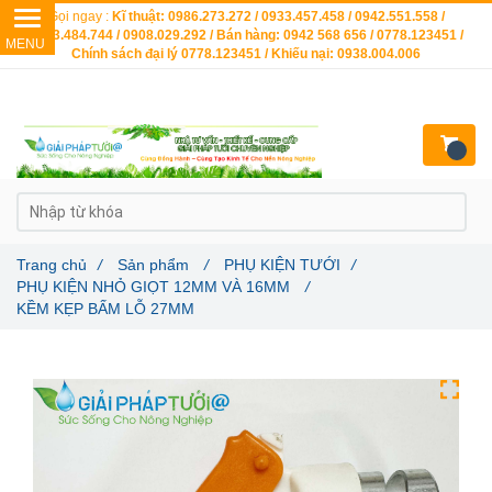
Gọi ngay :
Kĩ thuật: 0986.273.272 / 0933.457.458 / 0942.551.558 /
0903.484.744 / 0908.029.292 / Bán hàng: 0942 568 656 / 0778.123451 /
Chính sách đại lý 0778.123451 / Khiếu nại: 0938.004.006
Trang chủ
/
Sản phẩm
/
PHỤ KIỆN TƯỚI
/
PHỤ KIỆN NHỎ GIỌT 12MM VÀ 16MM
/
KỀM KẸP BẤM LỖ 27MM