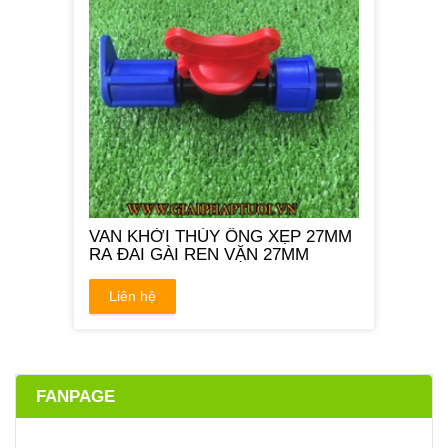
VAN KHỞI THỦY ỐNG XẸP 27MM
RA ĐAI GÀI REN VẶN 27MM
Liên hệ
FANPAGE