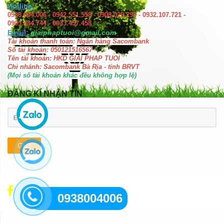
Hotline:
0938.004.006 - 0942.551.558 - 0908.029.292 - 0932.107.721 -
0903.484.744 - 0933.457.458
Email:
giaiphaptuoi@gmail.com
Tài khoản thanh toán: Ngân hàng Sacombank
Số tài khoản: 050121516567
Tên tài khoản: HKD GIAI PHAP TUOI
Chi nhánh: Sacombank Bà Rịa - tỉnh BRVT
(Mọi số tài khoản khác đều không hợp lệ)
ĐĂNG KÍ NHẬN TIN
GỬI
0938004006