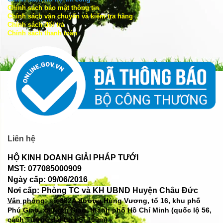
Chính sách bảo mật thông tin
Chính sách vận chuyển và kiểm tra hàng
Chính sách đổi trả
Chính sách thanh toán
Liên hệ
HỘ KINH DOANH GIẢI PHÁP TƯỚI
MST: 077085000909
Ngày cấp: 09/06/2016
Nơi cấp: Phòng TC và KH UBND Huyện Châu Đức
Văn phòng: số
382A đường Hùng Vương, tổ 16, khu phố
Phú Giao, xã Ngãi Giao, thành phố Hồ Chí Minh (quốc lộ 56,
cách Tượng đài Liệt Sĩ 100m)