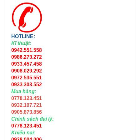
HOTLINE:
Kĩ thuật:
0942.551.558
0986.273.272
0933.457.458
0908.029.292
0972.535.551
0933.303.552
Mua hàng:
0778.123.451
0932.107.721
0905.873.856
Chính sách đại lý:
0778.123.451
Khiếu nại:
0938.004.006