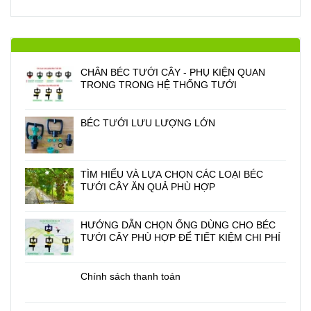
CHÂN BÉC TƯỚI CÂY - PHỤ KIỆN QUAN
TRONG TRONG HỆ THỐNG TƯỚI
BÉC TƯỚI LƯU LƯỢNG LỚN
TÌM HIỂU VÀ LỰA CHỌN CÁC LOẠI BÉC
TƯỚI CÂY ĂN QUẢ PHÙ HỢP
HƯỚNG DẪN CHỌN ỐNG DÙNG CHO BÉC
TƯỚI CÂY PHÙ HỢP ĐỂ TIẾT KIỆM CHI PHÍ
Chính sách thanh toán