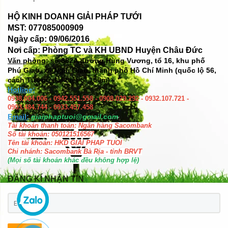
HỘ KINH DOANH GIẢI PHÁP TƯỚI
MST: 077085000909
Ngày cấp: 09/06/2016
Nơi cấp: Phòng TC và KH UBND Huyện Châu Đức
Văn phòng: số
382A đường Hùng Vương, tổ 16, khu phố
Phú Giao, xã Ngãi Giao, thành phố Hồ Chí Minh (quốc lộ 56,
cách Tượng đài Liệt Sĩ 100m)
Hotline:
0938.004.006 - 0942.551.558 - 0908.029.292 - 0932.107.721 -
0903.484.744 - 0933.457.458
Email:
giaiphaptuoi@gmail.com
Tài khoản thanh toán: Ngân hàng Sacombank
Số tài khoản: 050121516567
Tên tài khoản: HKD GIAI PHAP TUOI
Chi nhánh: Sacombank Bà Rịa - tỉnh BRVT
(Mọi số tài khoản khác đều không hợp lệ)
ĐĂNG KÍ NHẬN TIN