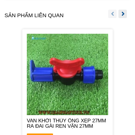
SẢN PHẨM LIÊN QUAN
VAN KHỞI THỦY ỐNG XẸP 27MM
RA ĐAI GÀI REN VẶN 27MM