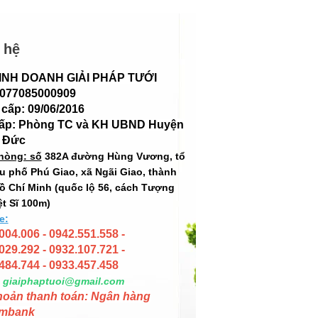
 hệ
INH DOANH GIẢI PHÁP TƯỚI
 077085000909
cấp: 09/06/2016
cấp: Phòng TC và KH UBND Huyện
 Đức
hòng: số
382A đường Hùng Vương, tổ
hu phố Phú Giao, xã Ngãi Giao, thành
ồ Chí Minh (quốc lộ 56, cách Tượng
ệt Sĩ 100m)
e:
004.006 - 0942.551.558 -
029.292 - 0932.107.721 -
484.744 - 0933.457.458
giaiphaptuoi@gmail.com
hoản thanh toán: Ngân hàng
mbank