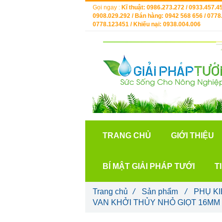
Gọi ngay :
Kĩ thuật: 0986.273.272 / 0933.457.45
0908.029.292 / Bán hàng: 0942 568 656 / 0778.
0778.123451 / Khiếu nại: 0938.004.006
TRANG CHỦ
GIỚI THIỆU
BÍ MẬT GIẢI PHÁP TƯỚI
T
Trang chủ
/
Sản phẩm
/
PHỤ KI
VAN KHỞI THỦY NHỎ GIỌT 16MM 