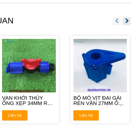
UAN
VAN KHỞI THỦY
BỘ MỎ VỊT ĐAI GÀI
ỐNG XẸP 34MM RA
REN VẶN 27MM ỐNG
ĐAI GÀI REN VẶN
XẸP XANH CỨU HỎA
34MM
Liên hệ
Liên hệ