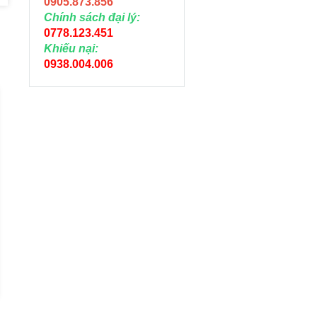
0905.873.856
Chính sách đại lý:
0778.123.451
Khiếu nại:
0938.004.006
NỐI THẲNG MĂNG
NỐI THẲNG MĂN
SÔNG 2 ĐẦU REN
SÔNG 2 ĐẦU REN
TRONG 27MM
TRONG 21MM
Liên hệ
Liên hệ