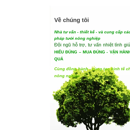
Về chúng tôi
Nhà tư vấn - thiết kế - và cung cấp các
pháp tưới nông nghiệp
Đội ngũ hỗ trợ, tư vấn nhiệt tình gi
HIỂU ĐÚNG – MUA ĐÚNG - VẬN HÀN
QUẢ
Cùng đồng hành - cùng tạo kinh tế c
nông nghiệp