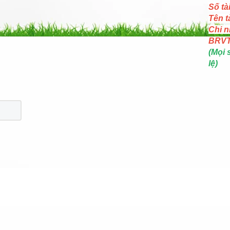
Số tà
Tên t
Chi n
BRV
(Mọi 
lệ)