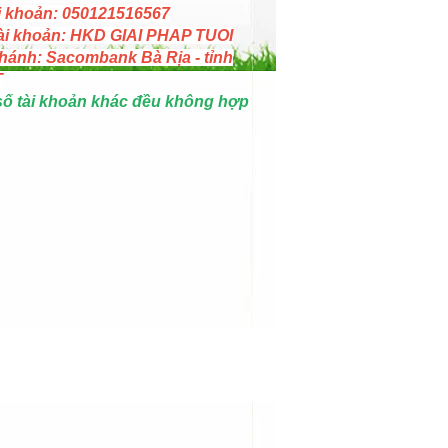
i khoản: 050121516567
ài khoản: HKD GIAI PHAP TUOI
hánh: Sacombank Bà Rịa - tỉnh
T
số tài khoản khác đều không hợp