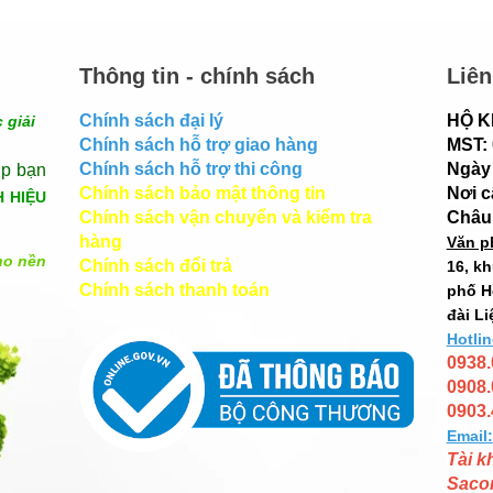
Thông tin - chính sách
Liên
Chính sách đại lý
HỘ K
 giải
Chính sách hỗ trợ giao hàng
MST:
Chính sách hỗ trợ thi công
Ngày 
úp bạn
Chính sách bảo mật thông tin
Nơi 
H HIỆU
Chính sách vận chuyển và kiểm tra
Châu
hàng
Văn p
ho nền
Chính sách đổi trả
16, k
Chính sách thanh toán
phố H
đài Li
Hotlin
0938.
0908.
0903.
Email:
Tài k
Saco