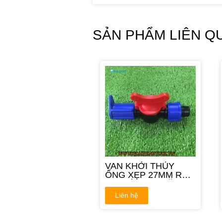
SẢN PHẨM LIÊN Q
VAN KHỞI THỦY
ỐNG XẸP 27MM RA
ĐAI GÀI REN VẶN
27MM
Liên hệ