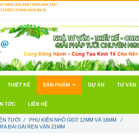
8 / 0942.551.558 / 0903.484.744 /
123451 / Chính sách đại lý
THIẾT KẾ
SẢN PHẨM
DỰ ÁN
TƯ VẤN
IN TỨC
LIÊN HỆ
ỆN TƯỚI
/
PHỤ KIỆN NHỎ GIỌT 12MM VÀ 16MM
/
RA ĐAI GÀI REN VẶN 21MM