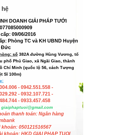
 hệ
INH DOANH GIẢI PHÁP TƯỚI
 077085000909
cấp: 09/06/2016
cấp: Phòng TC và KH UBND Huyện
 Đức
hòng: số
382A đường Hùng Vương, tổ
hu phố Phú Giao, xã Ngãi Giao, thành
ồ Chí Minh (quốc lộ 56, cách Tượng
ệt Sĩ 100m)
e:
004.006 - 0942.551.558 -
029.292 - 0932.107.721 -
484.744 - 0933.457.458
giaiphaptuoi@gmail.com
hoản thanh toán: Ngân hàng
mbank
i khoản: 050121516567
ài khoản: HKD GIAI PHAP TUOI