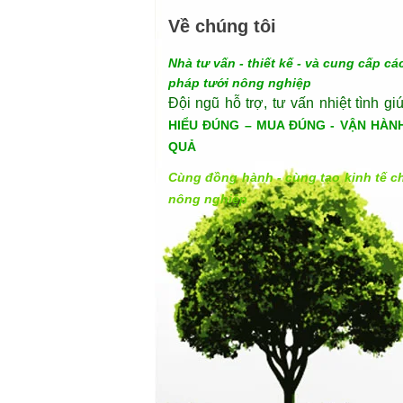
Về chúng tôi
Nhà tư vấn - thiết kế - và cung cấp các
pháp tưới nông nghiệp
Đội ngũ hỗ trợ, tư vấn nhiệt tình gi
HIỂU ĐÚNG – MUA ĐÚNG - VẬN HÀN
QUẢ
Cùng đồng hành - cùng tạo kinh tế c
nông nghiệp