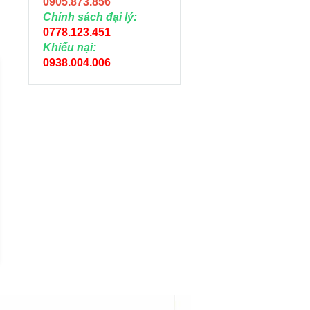
0905.873.856
Chính sách đại lý:
0778.123.451
Khiếu nại:
0938.004.006
NỐI THẲNG MĂNG
NỐI THẲNG MĂN
SÔNG 2 ĐẦU REN
SÔNG 2 ĐẦU REN
TRONG 27MM
TRONG 21MM
Liên hệ
Liên hệ