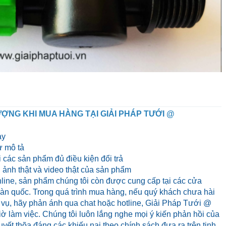
ỢNG KHI MUA HÀNG TẠI GIẢI PHÁP TƯỚI @
ày
 mô tả
 các sản phẩm đủ điều kiện đổi trả
ảnh thật và video thật của sản phẩm
line, sản phẩm chúng tôi còn được cung cấp tại các cửa
 toàn quốc. Trong quá trình mua hàng, nếu quý khách chưa hài
 vụ, hãy phản ánh qua chat hoặc hotline, Giải Pháp Tưới @
iờ làm việc. Chúng tôi luôn lắng nghe mọi ý kiến phản hồi của
yết thõa đáng các khiếu nại theo chính sách đưa ra trên tinh