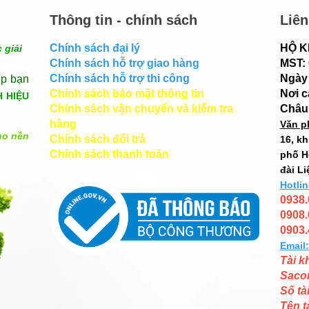
Thông tin - chính sách
Liên
Chính sách đại lý
HỘ K
 giải
Chính sách hỗ trợ giao hàng
MST:
Chính sách hỗ trợ thi công
Ngày 
úp bạn
Chính sách bảo mật thông tin
Nơi 
H HIỆU
Chính sách vận chuyển và kiểm tra
Châu
hàng
Văn p
ho nền
Chính sách đổi trả
16, k
Chính sách thanh toán
phố H
đài Li
Hotlin
0938.
0908.
0903.
Email:
Tài k
Saco
Số tà
Tên t