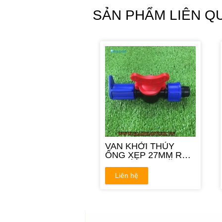
SẢN PHẨM LIÊN Q
VAN KHỞI THỦY
ỐNG XẸP 27MM RA
ĐAI GÀI REN VẶN
27MM
Liên hệ