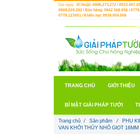
Gọi ngay :
Kĩ thuật: 0986.273.272 / 0933.457.45
0908.029.292 / Bán hàng: 0942 568 656 / 0778.
0778.123451 / Khiếu nại: 0938.004.006
TRANG CHỦ
GIỚI THIỆU
BÍ MẬT GIẢI PHÁP TƯỚI
T
Trang chủ
/
Sản phẩm
/
PHỤ KI
VAN KHỞI THỦY NHỎ GIỌT 16MM