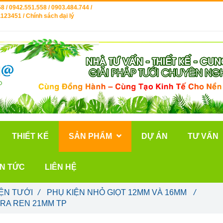
8 / 0942.551.558 / 0903.484.744 /
123451 / Chính sách đại lý
THIẾT KẾ
SẢN PHẨM
DỰ ÁN
TƯ VẤN
IN TỨC
LIÊN HỆ
ỆN TƯỚI
/
PHỤ KIỆN NHỎ GIỌT 12MM VÀ 16MM
/
 RA REN 21MM TP