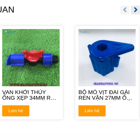
UAN
VAN KHỞI THỦY
BỘ MỎ VỊT ĐAI GÀI
ỐNG XẸP 34MM RA
REN VẶN 27MM ỐNG
ĐAI GÀI REN VẶN
XẸP XANH CỨU HỎA
34MM
Liên hệ
Liên hệ