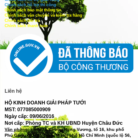
Chính sách hỗ trợ thi công
Chính sách bảo mật thông tin
Chính sách vận chuyển và kiểm tra hàng
Chính sách đổi trả
Chính sách thanh toán
Liên hệ
HỘ KINH DOANH GIẢI PHÁP TƯỚI
MST: 077085000909
Ngày cấp: 09/06/2016
Nơi cấp: Phòng TC và KH UBND Huyện Châu Đức
Văn phòng: số
382A đường Hùng Vương, tổ 16, khu phố
Phú Giao, xã Ngãi Giao, thành phố Hồ Chí Minh (quốc lộ 56,