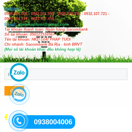
cách Tượng đài Liệt Sĩ 100m)
Hotline:
0938.004.006 - 0942.551.558 - 0908.029.292 - 0932.107.721 -
0903.484.744 - 0933.457.458
Email:
giaiphaptuoi@gmail.com
Tài khoản thanh toán: Ngân hàng Sacombank
Số tài khoản: 050121516567
Tên tài khoản: HKD GIAI PHAP TUOI
Chi nhánh: Sacombank Bà Rịa - tỉnh BRVT
(Mọi số tài khoản khác đều không hợp lệ)
ĐĂNG KÍ NHẬN TIN
GỬI
0938004006