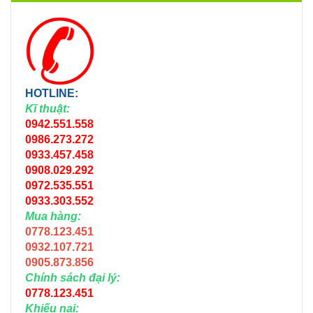
HOTLINE:
Kĩ thuật:
0942.551.558
0986.273.272
0933.457.458
0908.029.292
0972.535.551
0933.303.552
Mua hàng:
0778.123.451
0932.107.721
0905.873.856
Chính sách đại lý:
0778.123.451
Khiếu nại: