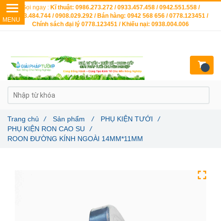
Gọi ngay :
Kĩ thuật: 0986.273.272 / 0933.457.458 / 0942.551.558 /
0903.484.744 / 0908.029.292 / Bán hàng: 0942 568 656 / 0778.123451 /
Chính sách đại lý 0778.123451 / Khiếu nại: 0938.004.006
Trang chủ
/
Sản phẩm
/
PHỤ KIỆN TƯỚI
/
PHỤ KIỆN RON CAO SU
/
ROON ĐƯỜNG KÍNH NGOÀI 14MM*11MM