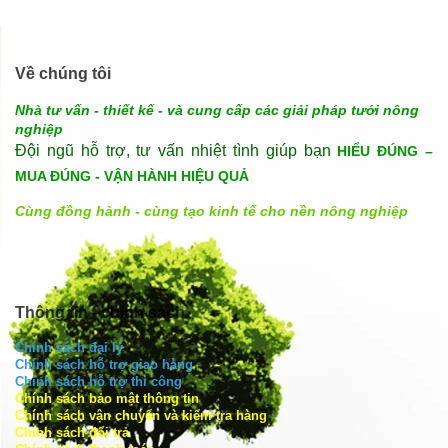
Về chúng tôi
Nhà tư vấn - thiết kế - và cung cấp các giải pháp tưới nông
nghiệp
Đội ngũ hỗ trợ, tư vấn nhiệt tình giúp bạn
HIỂU ĐÚNG –
MUA ĐÚNG - VẬN HÀNH HIỆU QUẢ
Cùng đồng hành - cùng tạo kinh tế cho nền nông nghiệp
Thông tin - chính sách
Chính sách đại lý
Chính sách hỗ trợ giao hàng
Chính sách hỗ trợ thi công
Chính sách bảo mật thông tin
Chính sách vận chuyển và kiểm tra hàng
Chính sách đổi trả