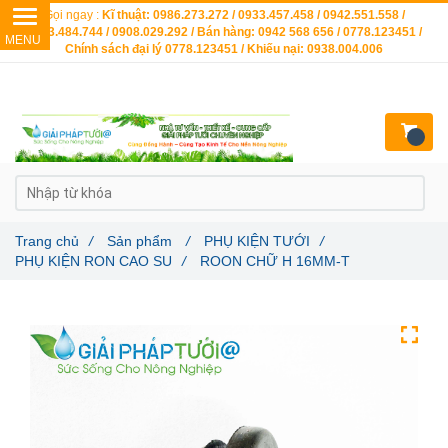
Gọi ngay :
Kĩ thuật: 0986.273.272 / 0933.457.458 / 0942.551.558 /
0903.484.744 / 0908.029.292 / Bán hàng: 0942 568 656 / 0778.123451 /
Chính sách đại lý 0778.123451 / Khiếu nại: 0938.004.006
Trang chủ
/
Sản phẩm
/
PHỤ KIỆN TƯỚI
/
PHỤ KIỆN RON CAO SU
/
ROON CHỮ H 16MM-T