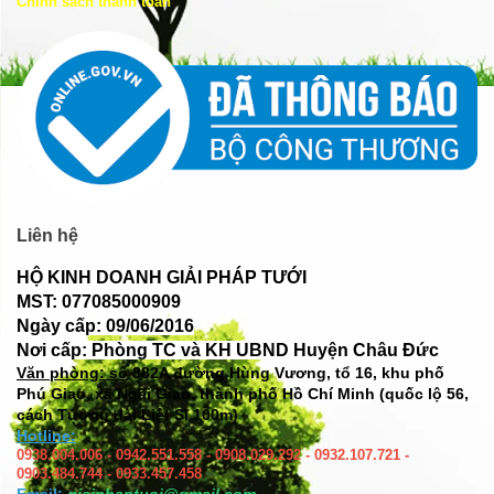
Chính sách thanh toán
Liên hệ
HỘ KINH DOANH GIẢI PHÁP TƯỚI
MST: 077085000909
Ngày cấp: 09/06/2016
Nơi cấp: Phòng TC và KH UBND Huyện Châu Đức
Văn phòng: số
382A đường Hùng Vương, tổ 16, khu phố
Phú Giao, xã Ngãi Giao, thành phố Hồ Chí Minh (quốc lộ 56,
cách Tượng đài Liệt Sĩ 100m)
Hotline:
0938.004.006 - 0942.551.558 - 0908.029.292 - 0932.107.721 -
0903.484.744 - 0933.457.458