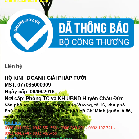
Chính sách thanh toán
Liên hệ
HỘ KINH DOANH GIẢI PHÁP TƯỚI
MST: 077085000909
Ngày cấp: 09/06/2016
Nơi cấp: Phòng TC và KH UBND Huyện Châu Đức
Văn phòng: số
382A đường Hùng Vương, tổ 16, khu phố
Phú Giao, xã Ngãi Giao, thành phố Hồ Chí Minh (quốc lộ 56,
cách Tượng đài Liệt Sĩ 100m)
Hotline:
0938.004.006 - 0942.551.558 - 0908.029.292 - 0932.107.721 -
0903.484.744 - 0933.457.458