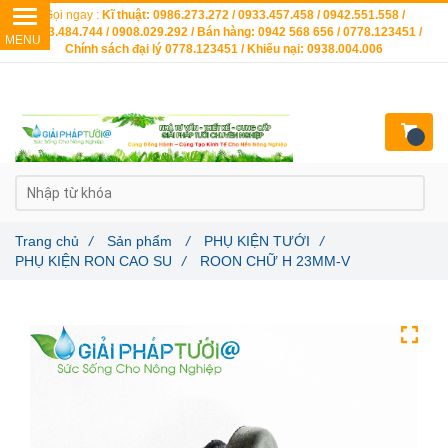
Gọi ngay :
Kĩ thuật: 0986.273.272 / 0933.457.458 / 0942.551.558 /
0903.484.744 / 0908.029.292 / Bán hàng: 0942 568 656 / 0778.123451 /
Chính sách đại lý 0778.123451 / Khiếu nại: 0938.004.006
Trang chủ
/
Sản phẩm
/
PHỤ KIỆN TƯỚI
/
PHỤ KIỆN RON CAO SU
/
ROON CHỮ H 23MM-V