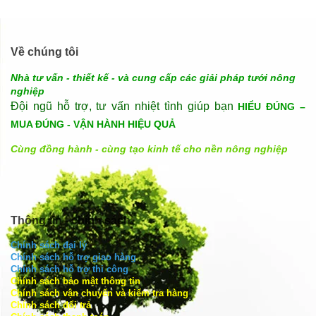
Về chúng tôi
Nhà tư vấn - thiết kế - và cung cấp các giải pháp tưới nông
nghiệp
Đội ngũ hỗ trợ, tư vấn nhiệt tình giúp bạn
HIỂU ĐÚNG –
MUA ĐÚNG - VẬN HÀNH HIỆU QUẢ
Cùng đồng hành - cùng tạo kinh tế cho nền nông nghiệp
Thông tin - chính sách
Chính sách đại lý
Chính sách hỗ trợ giao hàng
Chính sách hỗ trợ thi công
Chính sách bảo mật thông tin
Chính sách vận chuyển và kiểm tra hàng
Chính sách đổi trả