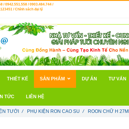
8 / 0942.551.558 / 0903.484.744 /
123451 / Chính sách đại lý
THIẾT KẾ
SẢN PHẨM
DỰ ÁN
TƯ VẤN
IN TỨC
LIÊN HỆ
ỆN TƯỚI
/
PHỤ KIỆN RON CAO SU
/
ROON CHỮ H 27M