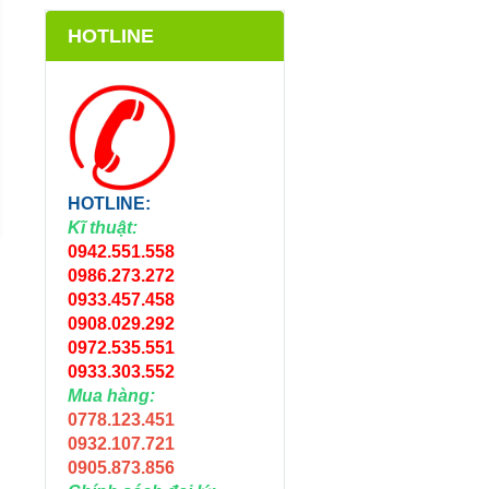
HOTLINE
ROON CHỮ T 21MM
ROON CHỮ T 16M
T
HOTLINE:
Liên hệ
Liên hệ
Kĩ thuật:
0942.551.558
0986.273.272
0933.457.458
0908.029.292
0972.535.551
0933.303.552
Mua hàng:
0778.123.451
0932.107.721
0905.873.856