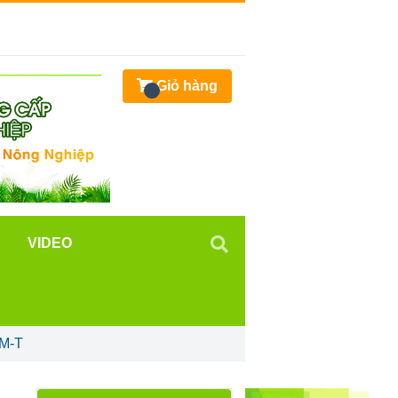
Giỏ hàng
VIDEO
M-T