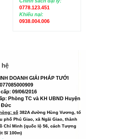
Chính sách đại lý:
0778.123.451
Khiếu nại:
0938.004.006
 hệ
INH DOANH GIẢI PHÁP TƯỚI
 077085000909
cấp: 09/06/2016
cấp: Phòng TC và KH UBND Huyện
 Đức
hòng: số
382A đường Hùng Vương, tổ
hu phố Phú Giao, xã Ngãi Giao, thành
ồ Chí Minh (quốc lộ 56, cách Tượng
ệt Sĩ 100m)