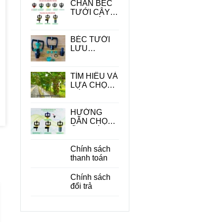
CHÂN BÉC
TƯỚI CÂY -
PHỤ KIỆN
QUAN
TRONG
BÉC TƯỚI
TRONG HỆ
LƯU
THỐNG
LƯỢNG
TƯỚI
LỚN
TÌM HIỂU VÀ
LỰA CHỌN
CÁC LOẠI
BÉC TƯỚI
CÂY ĂN
HƯỚNG
QUẢ PHÙ
DẪN CHỌN
HỢP
ỐNG DÙNG
CHO BÉC
TƯỚI CÂY
Chính sách
PHÙ HỢP
thanh toán
ĐỂ TIẾT
KIỆM CHI
Chính sách
PHÍ
đổi trả