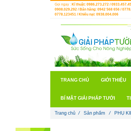
Gọi ngay :
Kĩ thuật: 0986.273.272 / 0933.457.45
0908.029.292 / Bán hàng: 0942 568 656 / 0778.
0778.123451 / Khiếu nại: 0938.004.006
TRANG CHỦ
GIỚI THIỆU
BÍ MẬT GIẢI PHÁP TƯỚI
T
Trang chủ
/
Sản phẩm
/
PHỤ KI