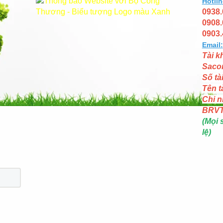
Hotlin
0938.
0908.
0903.
Email:
Tài k
Saco
Số tà
Tên t
Chi n
BRV
(Mọi 
lệ)