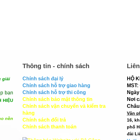
Thông tin - chính sách
Liên
Chính sách đại lý
HỘ K
 giải
Chính sách hỗ trợ giao hàng
MST:
Chính sách hỗ trợ thi công
Ngày 
úp bạn
Chính sách bảo mật thông tin
Nơi 
H HIỆU
Chính sách vận chuyển và kiểm tra
Châu
hàng
Văn p
ho nền
Chính sách đổi trả
16, k
Chính sách thanh toán
phố H
đài Li