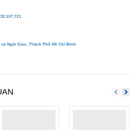
932.107.721
 xã Ngãi Giao, Thành Phố Hồ Chí Minh
UAN