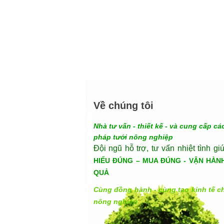
Về chúng tôi
Nhà tư vấn - thiết kế - và cung cấp các
pháp tưới nông nghiệp
Đội ngũ hỗ trợ, tư vấn nhiệt tình gi
HIỂU ĐÚNG – MUA ĐÚNG - VẬN HÀN
QUẢ
Cùng đồng hành - cùng tạo kinh tế c
nông nghiệp