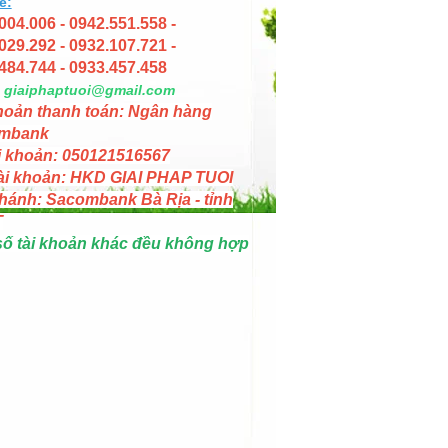
e:
004.006 - 0942.551.558 -
029.292 - 0932.107.721 -
484.744 - 0933.457.458
giaiphaptuoi@gmail.com
hoản thanh toán: Ngân hàng
mbank
i khoản: 050121516567
ài khoản: HKD GIAI PHAP TUOI
hánh: Sacombank Bà Rịa - tỉnh
T
số tài khoản khác đều không hợp