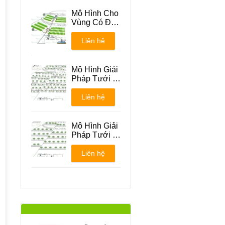
Mô Hình Cho
Vùng Có Địa
Hình Đồi Núi
Liên hệ
Mô Hình Giải
Pháp Tưới -
Phương án 1
Liên hệ
Mô Hình Giải
Pháp Tưới -
Phương án 2
Liên hệ