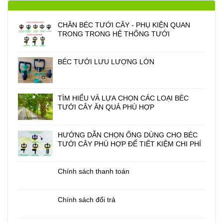
CHÂN BÉC TƯỚI CÂY - PHỤ KIỆN QUAN
TRONG TRONG HỆ THỐNG TƯỚI
BÉC TƯỚI LƯU LƯỢNG LỚN
TÌM HIỂU VÀ LỰA CHỌN CÁC LOẠI BÉC
TƯỚI CÂY ĂN QUẢ PHÙ HỢP
HƯỚNG DẪN CHỌN ỐNG DÙNG CHO BÉC
TƯỚI CÂY PHÙ HỢP ĐỂ TIẾT KIỆM CHI PHÍ
Chính sách thanh toán
Chính sách đổi trả