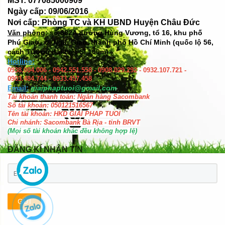
MST: 077085000909
Ngày cấp: 09/06/2016
Nơi cấp: Phòng TC và KH UBND Huyện Châu Đức
Văn phòng: số
382A đường Hùng Vương, tổ 16, khu phố
Phú Giao, xã Ngãi Giao, thành phố Hồ Chí Minh (quốc lộ 56,
cách Tượng đài Liệt Sĩ 100m)
Hotline:
0938.004.006 - 0942.551.558 - 0908.029.292 - 0932.107.721 -
0903.484.744 - 0933.457.458
Email:
giaiphaptuoi@gmail.com
Tài khoản thanh toán: Ngân hàng Sacombank
Số tài khoản: 050121516567
Tên tài khoản: HKD GIAI PHAP TUOI
Chi nhánh: Sacombank Bà Rịa - tỉnh BRVT
(Mọi số tài khoản khác đều không hợp lệ)
ĐĂNG KÍ NHẬN TIN
GỬI