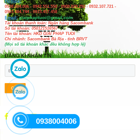
Hotline:
0938.004.006 - 0942.551.558 - 0908.029.292 - 0932.107.721 -
0903.484.744 - 0933.457.458
Email:
giaiphaptuoi@gmail.com
Tài khoản thanh toán: Ngân hàng Sacombank
Số tài khoản: 050121516567
Tên tài khoản: HKD GIAI PHAP TUOI
Chi nhánh: Sacombank Bà Rịa - tỉnh BRVT
(Mọi số tài khoản khác đều không hợp lệ)
ĐĂNG KÍ NHẬN TIN
GỬI
0938004006