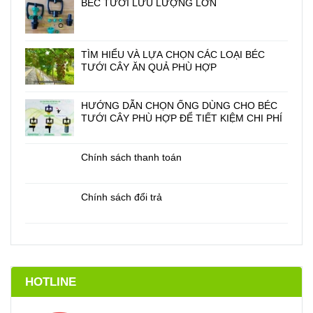
BÉC TƯỚI LƯU LƯỢNG LỚN
TÌM HIỂU VÀ LỰA CHỌN CÁC LOẠI BÉC
TƯỚI CÂY ĂN QUẢ PHÙ HỢP
HƯỚNG DẪN CHỌN ỐNG DÙNG CHO BÉC
TƯỚI CÂY PHÙ HỢP ĐỂ TIẾT KIỆM CHI PHÍ
Chính sách thanh toán
Chính sách đổi trả
HOTLINE