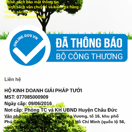
Chính sách bảo mật thông tin
Chính sách vận chuyển và kiểm tra hàng
Chính sách đổi trả
Chính sách thanh toán
Liên hệ
HỘ KINH DOANH GIẢI PHÁP TƯỚI
MST: 077085000909
Ngày cấp: 09/06/2016
Nơi cấp: Phòng TC và KH UBND Huyện Châu Đức
Văn phòng: số
382A đường Hùng Vương, tổ 16, khu phố
Phú Giao, xã Ngãi Giao, thành phố Hồ Chí Minh (quốc lộ 56,
cách Tượng đài Liệt Sĩ 100m)