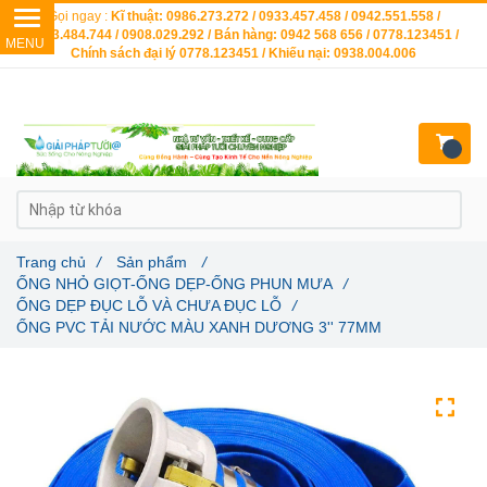
Gọi ngay :
Kĩ thuật: 0986.273.272 / 0933.457.458 / 0942.551.558 /
0903.484.744 / 0908.029.292 / Bán hàng: 0942 568 656 / 0778.123451 /
Chính sách đại lý 0778.123451 / Khiếu nại: 0938.004.006
Trang chủ
/
Sản phẩm
/
ỐNG NHỎ GIỌT-ỐNG DẸP-ỐNG PHUN MƯA
/
ỐNG DẸP ĐỤC LỖ VÀ CHƯA ĐỤC LỖ
/
ỐNG PVC TẢI NƯỚC MÀU XANH DƯƠNG 3'' 77MM