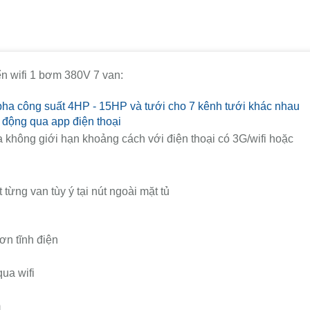
ển wifi 1 bơm 380V 7 van:
ha công suất 4HP - 15HP và tưới cho 7 kênh tưới khác nhau
 động qua app điện thoại
a không giới hạn khoảng cách với điện thoại có 3G/wifi hoặc
t từng van tùy ý tại nút ngoài mặt tủ
ơn tĩnh điện
qua wifi
m