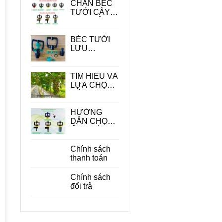
CHÂN BÉC
TƯỚI CÂY -
PHỤ KIỆN
QUAN
TRONG
BÉC TƯỚI
TRONG HỆ
LƯU
THỐNG
LƯỢNG
TƯỚI
LỚN
TÌM HIỂU VÀ
LỰA CHỌN
CÁC LOẠI
BÉC TƯỚI
CÂY ĂN
HƯỚNG
QUẢ PHÙ
DẪN CHỌN
HỢP
ỐNG DÙNG
CHO BÉC
TƯỚI CÂY
Chính sách
PHÙ HỢP
thanh toán
ĐỂ TIẾT
KIỆM CHI
Chính sách
PHÍ
đổi trả