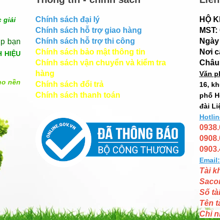
Chính sách đại lý
HỘ K
 giải
Chính sách hỗ trợ giao hàng
MST:
Chính sách hỗ trợ thi công
Ngày 
úp bạn
Chính sách bảo mật thông tin
Nơi 
H HIỆU
Chính sách vận chuyển và kiểm tra
Châu
hàng
Văn p
ho nền
Chính sách đổi trả
16, k
Chính sách thanh toán
phố H
đài Li
Hotlin
0938.
0908.
0903.
Email:
Tài k
Saco
Số tà
Tên t
Chi n