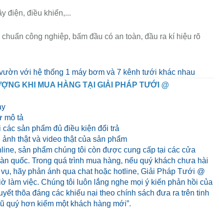
y điện, điều khiển,...
 chuẩn công nghiệp, bấm đầu có an toàn, đầu ra kí hiệu rõ
vườn với hệ thống 1 máy bơm và 7 kênh tưới khác nhau
ỢNG KHI MUA HÀNG TẠI GIẢI PHÁP TƯỚI @
ày
 mô tả
 các sản phẩm đủ điều kiện đổi trả
ảnh thật và video thật của sản phẩm
line, sản phẩm chúng tôi còn được cung cấp tại các cửa
 toàn quốc. Trong quá trình mua hàng, nếu quý khách chưa hài
 vụ, hãy phản ánh qua chat hoặc hotline, Giải Pháp Tưới @
iờ làm việc. Chúng tôi luôn lắng nghe mọi ý kiến phản hồi của
yết thõa đáng các khiếu nại theo chính sách đưa ra trên tinh
cũ quý hơn kiếm một khách hàng mới”.