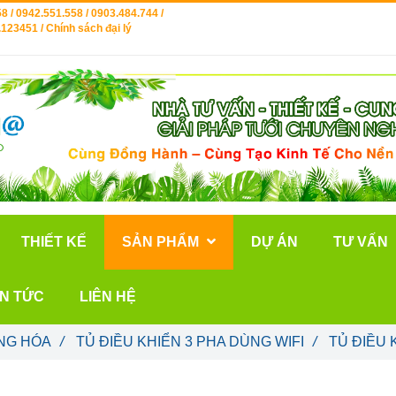
8 / 0942.551.558 / 0903.484.744 /
123451 / Chính sách đại lý
THIẾT KẾ
SẢN PHẨM
DỰ ÁN
TƯ VẤN
IN TỨC
LIÊN HỆ
NG HÓA
/
TỦ ĐIỀU KHIỂN 3 PHA DÙNG WIFI
/
TỦ ĐIỀU 