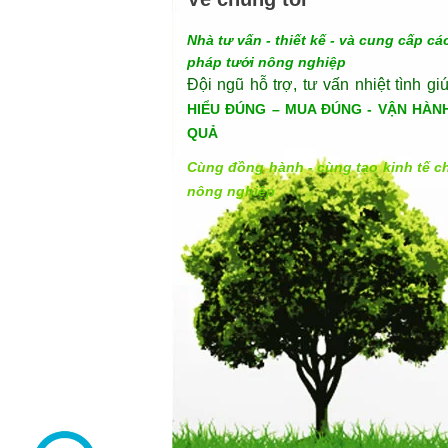
Nhà tư vấn - thiết kế - và cung cấp các
pháp tưới nông nghiệp
Đội ngũ hỗ trợ, tư vấn nhiệt tình gi
HIỂU ĐÚNG – MUA ĐÚNG - VẬN HÀN
QUẢ
Cùng đồng hành - cùng tạo kinh tế c
nông nghiệp