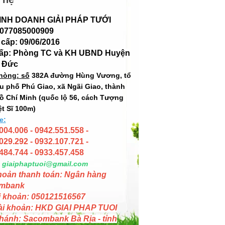
INH DOANH GIẢI PHÁP TƯỚI
 077085000909
cấp: 09/06/2016
cấp: Phòng TC và KH UBND Huyện
 Đức
hòng: số
382A đường Hùng Vương, tổ
hu phố Phú Giao, xã Ngãi Giao, thành
ồ Chí Minh (quốc lộ 56, cách Tượng
ệt Sĩ 100m)
e:
004.006 - 0942.551.558 -
029.292 - 0932.107.721 -
484.744 - 0933.457.458
giaiphaptuoi@gmail.com
hoản thanh toán: Ngân hàng
mbank
i khoản: 050121516567
ài khoản: HKD GIAI PHAP TUOI
hánh: Sacombank Bà Rịa - tỉnh