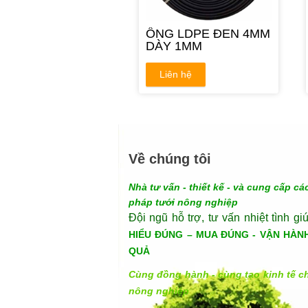
ỐNG LDPE ĐEN 4MM
DÀY 1MM
Liên hệ
Về chúng tôi
Nhà tư vấn - thiết kế - và cung cấp các
pháp tưới nông nghiệp
Đội ngũ hỗ trợ, tư vấn nhiệt tình gi
HIỂU ĐÚNG – MUA ĐÚNG - VẬN HÀN
QUẢ
Cùng đồng hành - cùng tạo kinh tế c
nông nghiệp