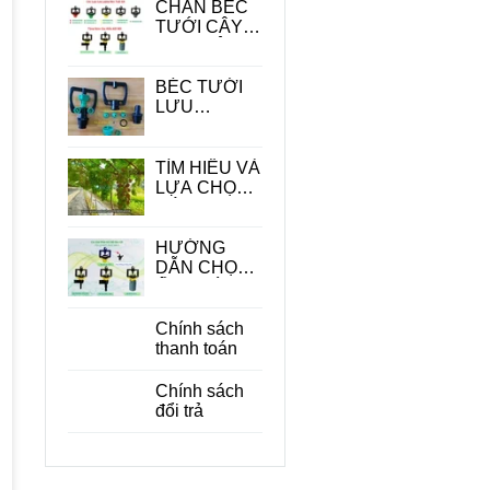
CHÂN BÉC
TƯỚI CÂY -
PHỤ KIỆN
QUAN
TRONG
BÉC TƯỚI
TRONG HỆ
LƯU
THỐNG
LƯỢNG
TƯỚI
LỚN
TÌM HIỂU VÀ
LỰA CHỌN
CÁC LOẠI
BÉC TƯỚI
CÂY ĂN
HƯỚNG
QUẢ PHÙ
DẪN CHỌN
HỢP
ỐNG DÙNG
CHO BÉC
TƯỚI CÂY
Chính sách
PHÙ HỢP
thanh toán
ĐỂ TIẾT
KIỆM CHI
Chính sách
PHÍ
đổi trả