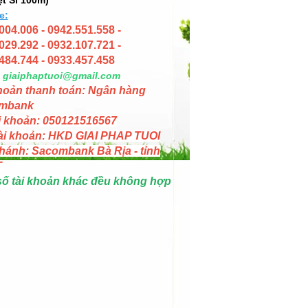
e:
004.006 - 0942.551.558 -
029.292 - 0932.107.721 -
484.744 - 0933.457.458
giaiphaptuoi@gmail.com
hoản thanh toán: Ngân hàng
mbank
i khoản: 050121516567
ài khoản: HKD GIAI PHAP TUOI
hánh: Sacombank Bà Rịa - tỉnh
T
số tài khoản khác đều không hợp