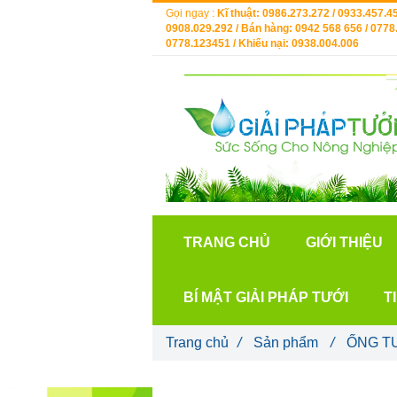
Gọi ngay :
Kĩ thuật: 0986.273.272 / 0933.457.45
0908.029.292 / Bán hàng: 0942 568 656 / 0778.
0778.123451 / Khiếu nại: 0938.004.006
TRANG CHỦ
GIỚI THIỆU
BÍ MẬT GIẢI PHÁP TƯỚI
T
Trang chủ
/
Sản phẩm
/
ỐNG T