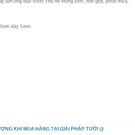
làm ống dẫn nước cho hệ thống tưới, nhỏ giọt, phun mưa,
 12mm dày 1mm
ỢNG KHI MUA HÀNG TẠI GIẢI PHÁP TƯỚI @