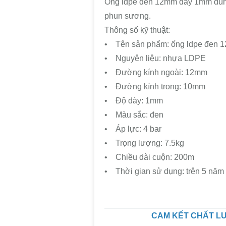
Ống ldpe đen 12mm dày 1mm dùng 
phun sương.
Thông số kỹ thuật:
• Tên sản phẩm: ống ldpe đen
• Nguyên liệu: nhựa LDPE
• Đường kính ngoài: 12mm
• Đường kính trong: 10mm
• Độ dày: 1mm
• Màu sắc: đen
• Áp lực: 4 bar
• Trọng lượng: 7.5kg
• Chiều dài cuộn: 200m
• Thời gian sử dụng: trên 5 năm
CAM KẾT CHẤT LƯ