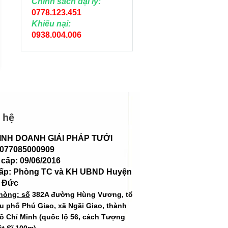
Chính sách đại lý:
0778.123.451
ỐNG LDPE ĐEN 7MM
ỐNG LDPE ĐEN 8
Khiếu nại:
DÀY 1MM
DÀY 1MM
0938.004.006
Liên hệ
Liên hệ
 hệ
INH DOANH GIẢI PHÁP TƯỚI
 077085000909
cấp: 09/06/2016
cấp: Phòng TC và KH UBND Huyện
 Đức
hòng: số
382A đường Hùng Vương, tổ
hu phố Phú Giao, xã Ngãi Giao, thành
ồ Chí Minh (quốc lộ 56, cách Tượng
ệt Sĩ 100m)