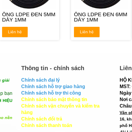
ỐNG LDPE ĐEN 5MM
ỐNG LDPE ĐEN 6MM
DÀY 1MM
DÀY 1MM
Liên hệ
Liên hệ
Thông tin - chính sách
Liên
Chính sách đại lý
HỘ K
 giải
Chính sách hỗ trợ giao hàng
MST:
Chính sách hỗ trợ thi công
Ngày 
úp bạn
Chính sách bảo mật thông tin
Nơi 
H HIỆU
Chính sách vận chuyển và kiểm tra
Châu
hàng
Văn p
ho nền
Chính sách đổi trả
16, k
Chính sách thanh toán
phố H
đài Li