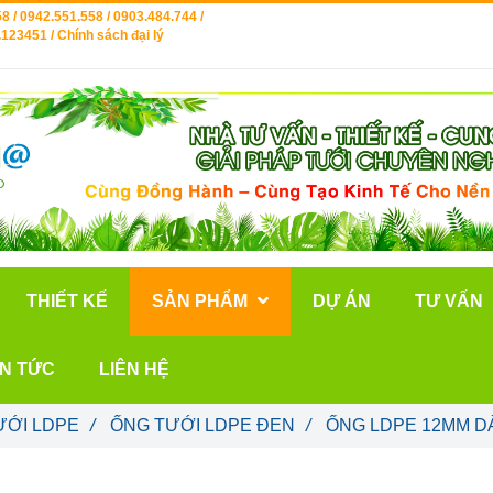
8 / 0942.551.558 / 0903.484.744 /
123451 / Chính sách đại lý
THIẾT KẾ
SẢN PHẨM
DỰ ÁN
TƯ VẤN
IN TỨC
LIÊN HỆ
ƯỚI LDPE
/
ỐNG TƯỚI LDPE ĐEN
/
ỐNG LDPE 12MM D