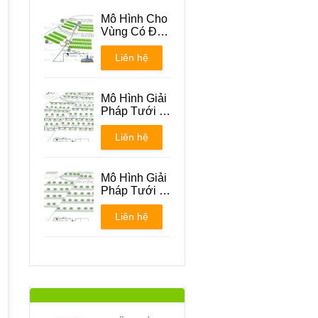
Mô Hình Cho
Vùng Có Địa
Hình Đồi Núi
Liên hệ
Mô Hình Giải
Pháp Tưới -
Phương án 1
Liên hệ
Mô Hình Giải
Pháp Tưới -
Phương án 2
Liên hệ