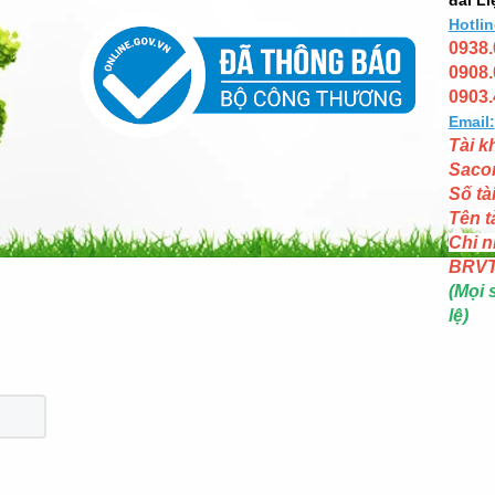
Hotlin
0938.
0908.
0903.
Email:
Tài k
Saco
Số tà
Tên t
Chi n
BRV
(Mọi 
lệ)