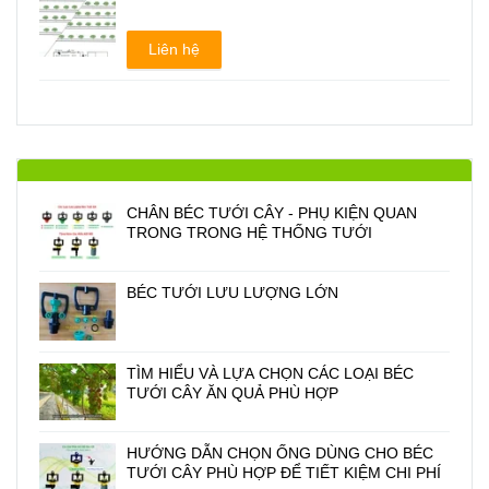
Liên hệ
CHÂN BÉC TƯỚI CÂY - PHỤ KIỆN QUAN
TRONG TRONG HỆ THỐNG TƯỚI
BÉC TƯỚI LƯU LƯỢNG LỚN
TÌM HIỂU VÀ LỰA CHỌN CÁC LOẠI BÉC
TƯỚI CÂY ĂN QUẢ PHÙ HỢP
HƯỚNG DẪN CHỌN ỐNG DÙNG CHO BÉC
TƯỚI CÂY PHÙ HỢP ĐỂ TIẾT KIỆM CHI PHÍ