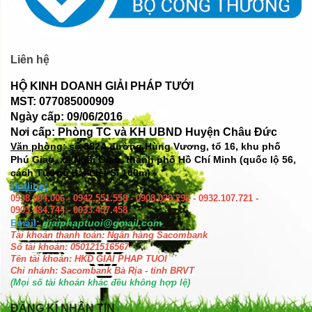
Liên hệ
HỘ KINH DOANH GIẢI PHÁP TƯỚI
MST: 077085000909
Ngày cấp: 09/06/2016
Nơi cấp: Phòng TC và KH UBND Huyện Châu Đức
Văn phòng: số
382A đường Hùng Vương, tổ 16, khu phố
Phú Giao, xã Ngãi Giao, thành phố Hồ Chí Minh (quốc lộ 56,
cách Tượng đài Liệt Sĩ 100m)
Hotline:
0938.004.006 - 0942.551.558 - 0908.029.292 - 0932.107.721 -
0903.484.744 - 0933.457.458
Email:
giaiphaptuoi@gmail.com
Tài khoản thanh toán: Ngân hàng Sacombank
Số tài khoản: 050121516567
Tên tài khoản: HKD GIAI PHAP TUOI
Chi nhánh: Sacombank Bà Rịa - tỉnh BRVT
(Mọi số tài khoản khác đều không hợp lệ)
ĐĂNG KÍ NHẬN TIN