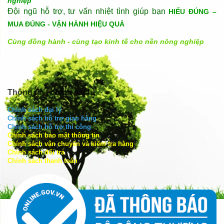
nghiệp
Đội ngũ hỗ trợ, tư vấn nhiệt tình giúp bạn
HIỂU ĐÚNG –
MUA ĐÚNG - VẬN HÀNH HIỆU QUẢ
Cùng đồng hành - cùng tạo kinh tế cho nền nông nghiệp
Thông tin - chính sách
Chính sách đại lý
Chính sách hỗ trợ giao hàng
Chính sách hỗ trợ thi công
Chính sách bảo mật thông tin
Chính sách vận chuyển và kiểm tra hàng
Chính sách đổi trả
Chính sách thanh toán