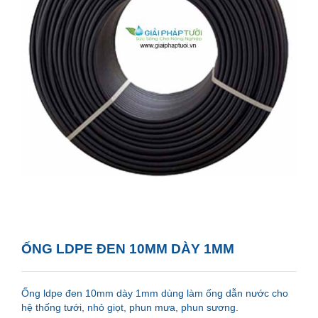
ỐNG LDPE ĐEN 10MM DÀY 1MM
Ống ldpe đen 10mm dày 1mm dùng làm ống dẫn nước cho
hệ thống tưới, nhỏ giọt, phun mưa, phun sương.