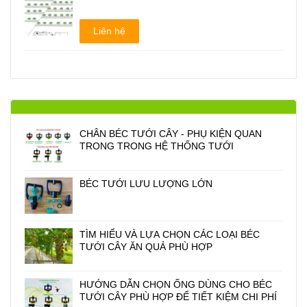
Liên hệ
CHÂN BÉC TƯỚI CÂY - PHỤ KIỆN QUAN
TRONG TRONG HỆ THỐNG TƯỚI
BÉC TƯỚI LƯU LƯỢNG LỚN
TÌM HIỂU VÀ LỰA CHỌN CÁC LOẠI BÉC
TƯỚI CÂY ĂN QUẢ PHÙ HỢP
HƯỚNG DẪN CHỌN ỐNG DÙNG CHO BÉC
TƯỚI CÂY PHÙ HỢP ĐỂ TIẾT KIỆM CHI PHÍ