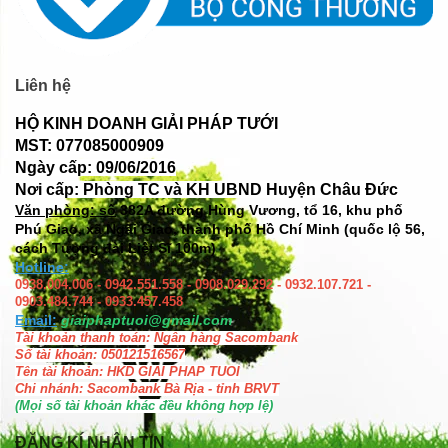
Liên hệ
HỘ KINH DOANH GIẢI PHÁP TƯỚI
MST: 077085000909
Ngày cấp: 09/06/2016
Nơi cấp: Phòng TC và KH UBND Huyện Châu Đức
Văn phòng: số
382A đường Hùng Vương, tổ 16, khu phố
Phú Giao, xã Ngãi Giao, thành phố Hồ Chí Minh (quốc lộ 56,
cách Tượng đài Liệt Sĩ 100m)
Hotline:
0938.004.006 - 0942.551.558 - 0908.029.292 - 0932.107.721 -
0903.484.744 - 0933.457.458
Email:
giaiphaptuoi@gmail.com
Tài khoản thanh toán: Ngân hàng Sacombank
Số tài khoản: 050121516567
Tên tài khoản: HKD GIAI PHAP TUOI
Chi nhánh: Sacombank Bà Rịa - tỉnh BRVT
(Mọi số tài khoản khác đều không hợp lệ)
ĐĂNG KÍ NHẬN TIN