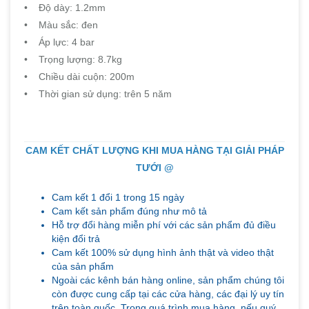
• Độ dày: 1.2mm
• Màu sắc: đen
• Áp lực: 4 bar
• Trọng lượng: 8.7kg
• Chiều dài cuộn: 200m
• Thời gian sử dụng: trên 5 năm
CAM KẾT CHẤT LƯỢNG KHI MUA HÀNG TẠI GIẢI PHÁP
TƯỚI @
Cam kết 1 đổi 1 trong 15 ngày
Cam kết sản phẩm đúng như mô tả
Hỗ trợ đổi hàng miễn phí với các sản phẩm đủ điều
kiện đổi trả
Cam kết 100% sử dụng hình ảnh thật và video thật
của sản phẩm
Ngoài các kênh bán hàng online, sản phẩm chúng tôi
còn được cung cấp tại các cửa hàng, các đại lý uy tín
trên toàn quốc. Trong quá trình mua hàng, nếu quý