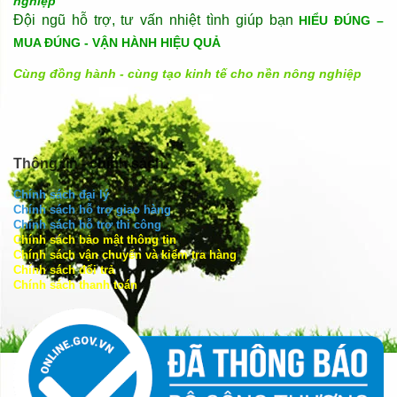
nghiệp
Đội ngũ hỗ trợ, tư vấn nhiệt tình giúp bạn
HIỂU ĐÚNG –
MUA ĐÚNG - VẬN HÀNH HIỆU QUẢ
Cùng đồng hành - cùng tạo kinh tế cho nền nông nghiệp
Thông tin - chính sách
Chính sách đại lý
Chính sách hỗ trợ giao hàng
Chính sách hỗ trợ thi công
Chính sách bảo mật thông tin
Chính sách vận chuyển và kiểm tra hàng
Chính sách đổi trả
Chính sách thanh toán