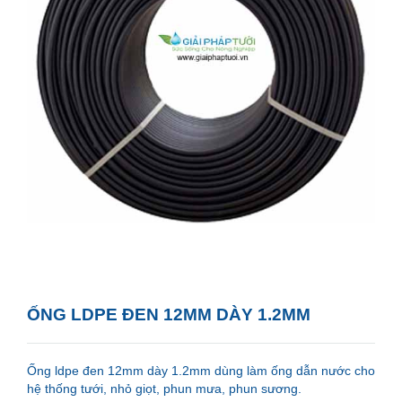
ỐNG LDPE ĐEN 12MM DÀY 1.2MM
Ống ldpe đen 12mm dày 1.2mm dùng làm ống dẫn nước cho
hệ thống tưới, nhỏ giọt, phun mưa, phun sương.