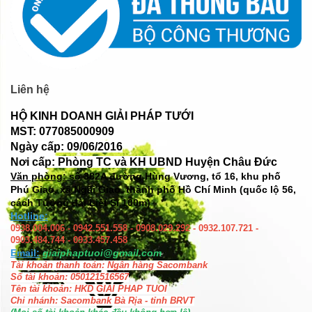
Liên hệ
HỘ KINH DOANH GIẢI PHÁP TƯỚI
MST: 077085000909
Ngày cấp: 09/06/2016
Nơi cấp: Phòng TC và KH UBND Huyện Châu Đức
Văn phòng: số
382A đường Hùng Vương, tổ 16, khu phố
Phú Giao, xã Ngãi Giao, thành phố Hồ Chí Minh (quốc lộ 56,
cách Tượng đài Liệt Sĩ 100m)
Hotline:
0938.004.006 - 0942.551.558 - 0908.029.292 - 0932.107.721 -
0903.484.744 - 0933.457.458
Email:
giaiphaptuoi@gmail.com
Tài khoản thanh toán: Ngân hàng Sacombank
Số tài khoản: 050121516567
Tên tài khoản: HKD GIAI PHAP TUOI
Chi nhánh: Sacombank Bà Rịa - tỉnh BRVT