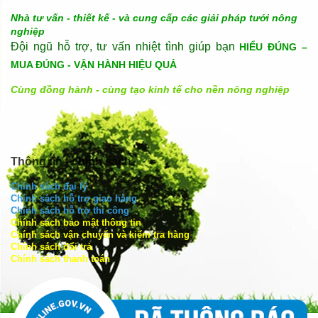
Nhà tư vấn - thiết kế - và cung cấp các giải pháp tưới nông
nghiệp
Đội ngũ hỗ trợ, tư vấn nhiệt tình giúp bạn
HIỂU ĐÚNG –
MUA ĐÚNG - VẬN HÀNH HIỆU QUẢ
Cùng đồng hành - cùng tạo kinh tế cho nền nông nghiệp
Thông tin - chính sách
Chính sách đại lý
Chính sách hỗ trợ giao hàng
Chính sách hỗ trợ thi công
Chính sách bảo mật thông tin
Chính sách vận chuyển và kiểm tra hàng
Chính sách đổi trả
Chính sách thanh toán