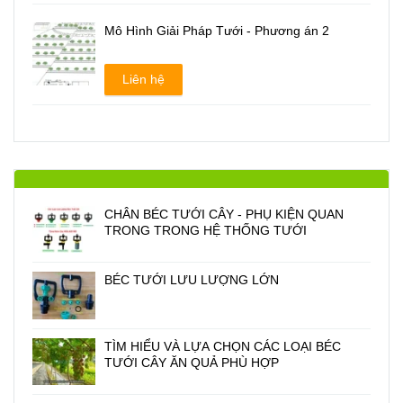
Mô Hình Giải Pháp Tưới - Phương án 2
Liên hệ
CHÂN BÉC TƯỚI CÂY - PHỤ KIỆN QUAN
TRONG TRONG HỆ THỐNG TƯỚI
BÉC TƯỚI LƯU LƯỢNG LỚN
TÌM HIỂU VÀ LỰA CHỌN CÁC LOẠI BÉC
TƯỚI CÂY ĂN QUẢ PHÙ HỢP