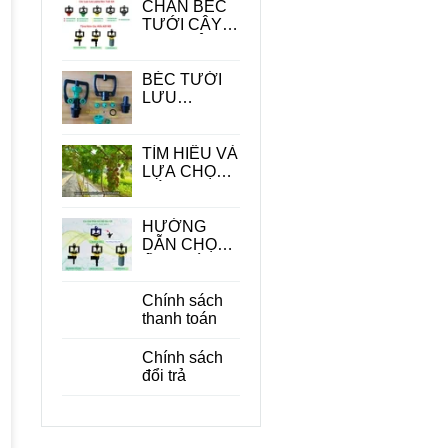
CHÂN BÉC
TƯỚI CÂY -
PHỤ KIỆN
QUAN
TRONG
BÉC TƯỚI
TRONG HỆ
LƯU
THỐNG
LƯỢNG
TƯỚI
LỚN
TÌM HIỂU VÀ
LỰA CHỌN
CÁC LOẠI
BÉC TƯỚI
CÂY ĂN
HƯỚNG
QUẢ PHÙ
DẪN CHỌN
HỢP
ỐNG DÙNG
CHO BÉC
TƯỚI CÂY
Chính sách
PHÙ HỢP
thanh toán
ĐỂ TIẾT
KIỆM CHI
Chính sách
PHÍ
đổi trả