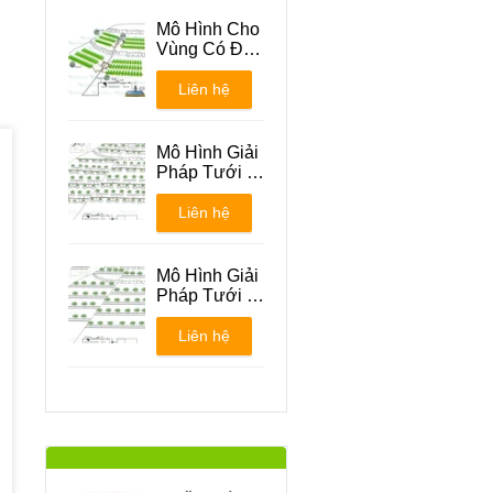
Mô Hình Cho
Vùng Có Địa
Hình Đồi Núi
Liên hệ
Mô Hình Giải
Pháp Tưới -
Phương án 1
Liên hệ
Mô Hình Giải
Pháp Tưới -
Phương án 2
Liên hệ