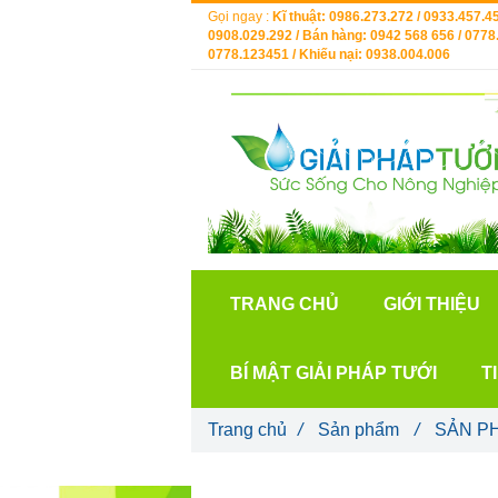
Gọi ngay :
Kĩ thuật: 0986.273.272 / 0933.457.45
0908.029.292 / Bán hàng: 0942 568 656 / 0778.
0778.123451 / Khiếu nại: 0938.004.006
TRANG CHỦ
GIỚI THIỆU
BÍ MẬT GIẢI PHÁP TƯỚI
T
Trang chủ
/
Sản phẩm
/
SẢN P