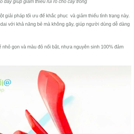
o dây giúp giảm thiểu rủi ro cho cây trồng
t giải pháp tối ưu để khắc phục và giảm thiểu tình trạng này.
ai với khả năng bẻ mà không gãy, giúp người dùng dễ dàng
ế nhỏ gọn và màu đỏ nổi bật, nhựa nguyên sinh 100% đảm