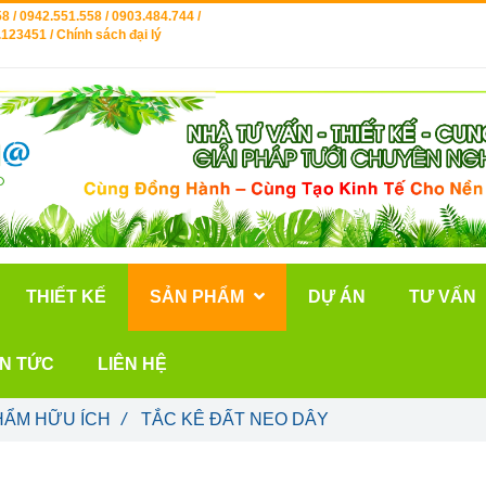
8 / 0942.551.558 / 0903.484.744 /
123451 / Chính sách đại lý
THIẾT KẾ
SẢN PHẨM
DỰ ÁN
TƯ VẤN
IN TỨC
LIÊN HỆ
HẨM HỮU ÍCH
/
TẮC KÊ ĐẤT NEO DÂY