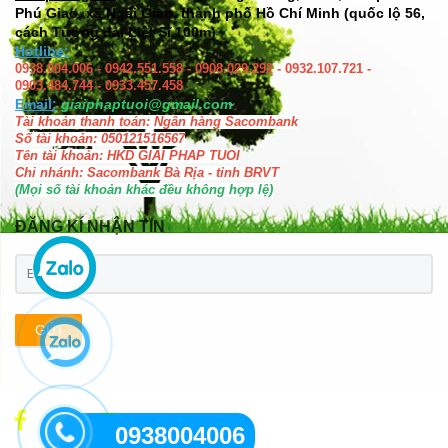
Phú Giao, xã Ngãi Giao, thành phố Hồ Chí Minh (quốc lộ 56,
cách Tượng đài Liệt Sĩ 100m)
Hotline:
0938.004.006 - 0942.551.558 - 0908.029.292 - 0932.107.721 -
0903.484.744 - 0933.457.458
Email:
giaiphaptuoi@gmail.com
Tài khoản thanh toán: Ngân hàng Sacombank
Số tài khoản: 050121516567
Tên tài khoản: HKD GIAI PHAP TUOI
Chi nhánh: Sacombank Bà Rịa - tỉnh BRVT
(Mọi số tài khoản khác đều không hợp lệ)
ĐĂNG KÍ NHẬN TIN
GỬI
0938004006