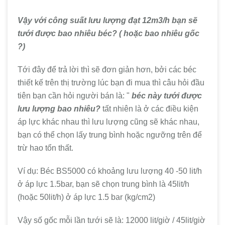
Vậy với công suất lưu lượng đạt 12m3/h bạn sẽ
tưới được bao nhiêu béc? ( hoặc bao nhiêu gốc
?)
Tới đây để trả lời thì sẽ đơn giản hơn, bởi các béc
thiết kế trên thị trường lúc bạn đi mua thì câu hỏi đầu
tiên bạn cần hỏi người bán là: "
béc này tưới được
lưu lượng bao nhiêu?
tất nhiên là ở các điều kiện
áp lực khác nhau thì lưu lượng cũng sẽ khác nhau,
bạn có thể chọn lấy trung bình hoặc ngưỡng trên để
trừ hao tổn thất.
Ví dụ: Béc BS5000 có khoảng lưu lượng 40 -50 lit/h
ở áp lực 1.5bar, bạn sẽ chọn trung bình là 45lit/h
(hoặc 50lit/h) ở áp lực 1.5 bar (kg/cm2)
Vậy số gốc mỗi lần tưới sẽ là: 12000 lit/giờ / 45lit/giờ