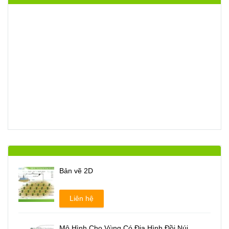
Bản vẽ 2D
Liên hệ
Mô Hình Cho Vùng Có Địa Hình Đồi Núi