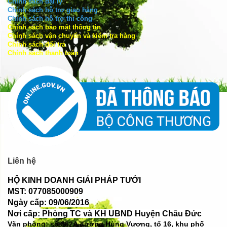
Chính sách đại lý
Chính sách hỗ trợ giao hàng
Chính sách hỗ trợ thi công
Chính sách bảo mật thông tin
Chính sách vận chuyển và kiểm tra hàng
Chính sách đổi trả
Chính sách thanh toán
Liên hệ
HỘ KINH DOANH GIẢI PHÁP TƯỚI
MST: 077085000909
Ngày cấp: 09/06/2016
Nơi cấp: Phòng TC và KH UBND Huyện Châu Đức
Văn phòng: số
382A đường Hùng Vương, tổ 16, khu phố