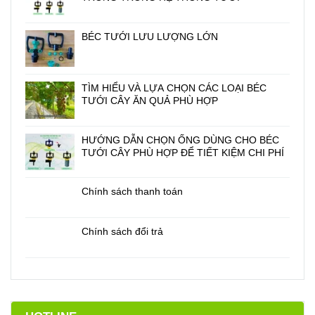
BÉC TƯỚI LƯU LƯỢNG LỚN
TÌM HIỂU VÀ LỰA CHỌN CÁC LOẠI BÉC
TƯỚI CÂY ĂN QUẢ PHÙ HỢP
HƯỚNG DẪN CHỌN ỐNG DÙNG CHO BÉC
TƯỚI CÂY PHÙ HỢP ĐỂ TIẾT KIỆM CHI PHÍ
Chính sách thanh toán
Chính sách đổi trả