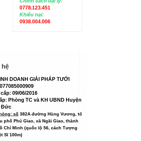
Chính sách đại lý:
0778.123.451
Khiếu nại:
0938.004.006
 hệ
INH DOANH GIẢI PHÁP TƯỚI
 077085000909
cấp: 09/06/2016
cấp: Phòng TC và KH UBND Huyện
 Đức
hòng: số
382A đường Hùng Vương, tổ
hu phố Phú Giao, xã Ngãi Giao, thành
ồ Chí Minh (quốc lộ 56, cách Tượng
ệt Sĩ 100m)