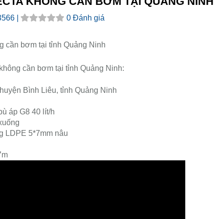
HECTA KHÔNG CẦN BƠM TẠI QUẢNG NINH
3566 |
0 Đánh giá
g cần bơm tại tỉnh Quảng Ninh
 không cần bơm tại tỉnh Quảng Ninh:
, huyện Bình Liêu, tỉnh Quảng Ninh
ù áp G8 40 lít/h
 xuống
ng LDPE 5*7mm nâu
.7m