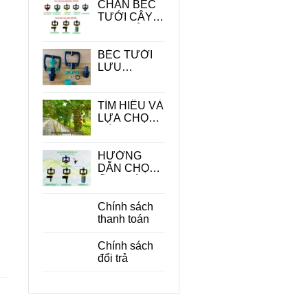
CHÂN BÉC
TƯỚI CÂY -
PHỤ KIỆN
QUAN
TRONG
BÉC TƯỚI
TRONG HỆ
LƯU
THỐNG
LƯỢNG
TƯỚI
LỚN
TÌM HIỂU VÀ
LỰA CHỌN
CÁC LOẠI
BÉC TƯỚI
CÂY ĂN
HƯỚNG
QUẢ PHÙ
DẪN CHỌN
HỢP
ỐNG DÙNG
CHO BÉC
TƯỚI CÂY
Chính sách
PHÙ HỢP
thanh toán
ĐỂ TIẾT
KIỆM CHI
Chính sách
PHÍ
đổi trả