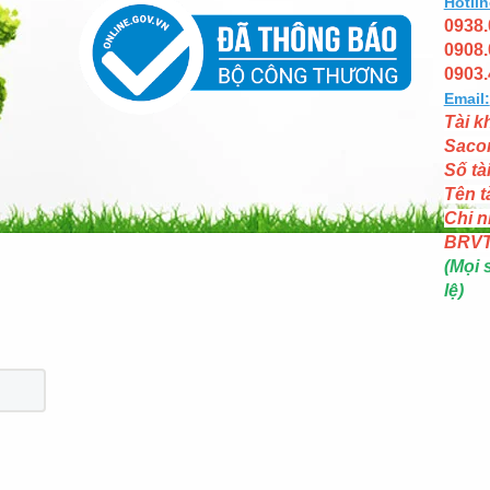
Hotlin
0938.
0908.
0903.
Email:
Tài k
Saco
Số tà
Tên t
Chi n
BRV
(Mọi 
lệ)