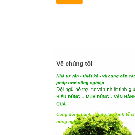
Về chúng tôi
Nhà tư vấn - thiết kế - và cung cấp các
pháp tưới nông nghiệp
Đội ngũ hỗ trợ, tư vấn nhiệt tình gi
HIỂU ĐÚNG – MUA ĐÚNG - VẬN HÀN
QUẢ
Cùng đồng hành - cùng tạo kinh tế c
nông nghiệp