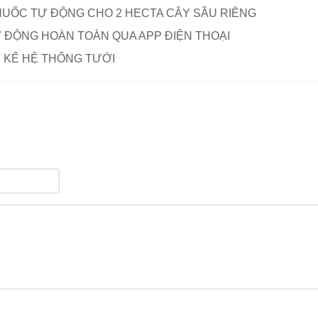
HUỐC TỰ ĐỘNG CHO 2 HECTA CÂY SẦU RIÊNG
Ự ĐỘNG HOÀN TOÀN QUA APP ĐIỆN THOẠI
T KẾ HỆ THỐNG TƯỚI