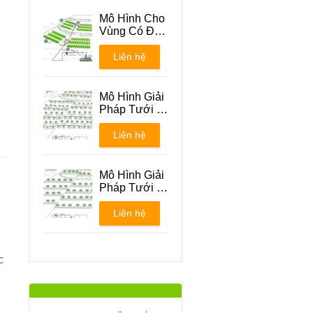
Mô Hình Cho
Vùng Có Địa
Hình Đồi Núi
Liên hệ
Mô Hình Giải
Pháp Tưới -
Phương án 1
Liên hệ
Mô Hình Giải
Pháp Tưới -
Phương án 2
Liên hệ
c