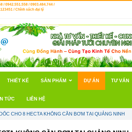
8 / 0942.551.558 / 0903.484.744 /
123451 / Chính sách đại lý
THIẾT KẾ
SẢN PHẨM
DỰ ÁN
TƯ VẤN
IN TỨC
LIÊN HỆ
 DỐC CHO 8 HECTA KHÔNG CẦN BƠM TẠI QUẢNG NINH