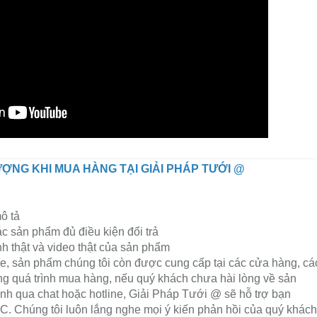
ỢNG KHI MUA HÀNG TẠI GIẢI PHÁP TƯỚI @
ô tả
ác sản phẩm đủ điều kiện đổi trả
 thật và video thật của sản phẩm
e, sản phẩm chúng tôi còn được cung cấp tại các cửa hàng, cá
rong quá trình mua hàng, nếu quý khách chưa hài lòng về sản
nh qua chat hoặc hotline, Giải Pháp Tưới @ sẽ hỗ trợ bạn
húng tôi luôn lắng nghe mọi ý kiến phản hồi của quý khách