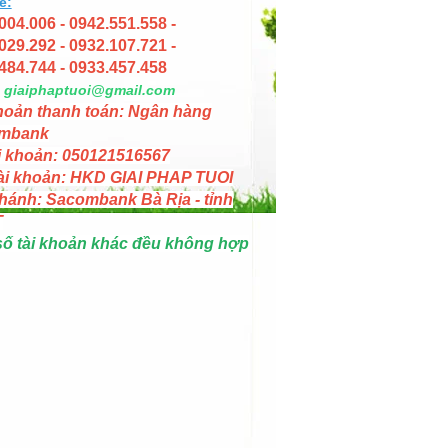
e:
004.006 - 0942.551.558 -
029.292 - 0932.107.721 -
484.744 - 0933.457.458
giaiphaptuoi@gmail.com
hoản thanh toán: Ngân hàng
mbank
i khoản: 050121516567
ài khoản: HKD GIAI PHAP TUOI
hánh: Sacombank Bà Rịa - tỉnh
T
số tài khoản khác đều không hợp