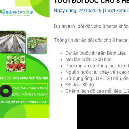
TƯỚI ĐỒI DỐC CHO 8 
Ngày đăng:
24/10/2019 |
Lượt xem:
Dự án tưới đồi dốc cho 8 hecta khôn
Thông tin dự án đồi dốc cho 8 hecta
Dự án thuộc thị trấn Bình Liêu
Mỗi lần tưới: 1200 béc.
Phương án sử dụng: béc tưới b
Nguồn nước: tự chảy trên cao
Sử dụng ống LDPE 20 nâu, ố
Độ dốc: 30 độ
Chênh lệch độ cao mỗi liếp: 1