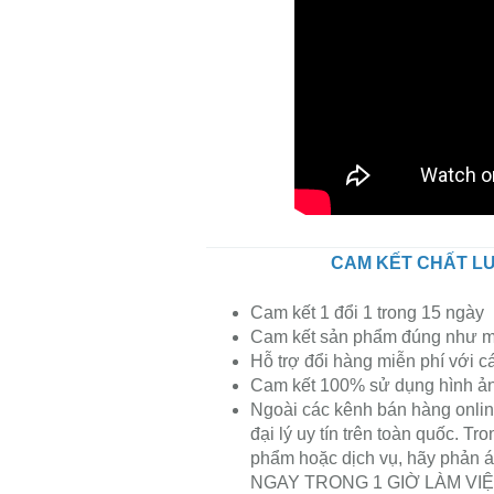
CAM KẾT CHẤT LƯ
Cam kết 1 đổi 1 trong 15 ngày
Cam kết sản phẩm đúng như m
Hỗ trợ đổi hàng miễn phí với c
Cam kết 100% sử dụng hình ảnh
Ngoài các kênh bán hàng onlin
đại lý uy tín trên toàn quốc. T
phẩm hoặc dịch vụ, hãy phản á
NGAY TRONG 1 GIỜ LÀM VIỆC. C