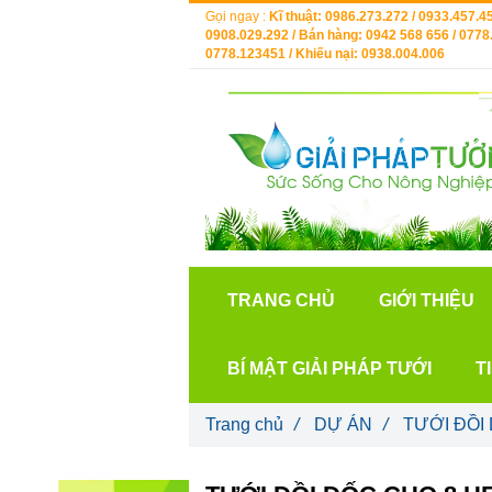
Gọi ngay :
Kĩ thuật: 0986.273.272 / 0933.457.45
0908.029.292 / Bán hàng: 0942 568 656 / 0778.
0778.123451 / Khiếu nại: 0938.004.006
TRANG CHỦ
GIỚI THIỆU
BÍ MẬT GIẢI PHÁP TƯỚI
T
Trang chủ
/
DỰ ÁN
/
TƯỚI ĐỒI