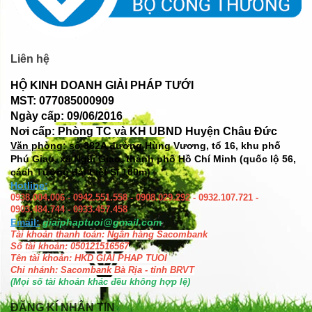
Liên hệ
HỘ KINH DOANH GIẢI PHÁP TƯỚI
MST: 077085000909
Ngày cấp: 09/06/2016
Nơi cấp: Phòng TC và KH UBND Huyện Châu Đức
Văn phòng: số
382A đường Hùng Vương, tổ 16, khu phố
Phú Giao, xã Ngãi Giao, thành phố Hồ Chí Minh (quốc lộ 56,
cách Tượng đài Liệt Sĩ 100m)
Hotline:
0938.004.006 - 0942.551.558 - 0908.029.292 - 0932.107.721 -
0903.484.744 - 0933.457.458
Email:
giaiphaptuoi@gmail.com
Tài khoản thanh toán: Ngân hàng Sacombank
Số tài khoản: 050121516567
Tên tài khoản: HKD GIAI PHAP TUOI
Chi nhánh: Sacombank Bà Rịa - tỉnh BRVT
(Mọi số tài khoản khác đều không hợp lệ)
ĐĂNG KÍ NHẬN TIN