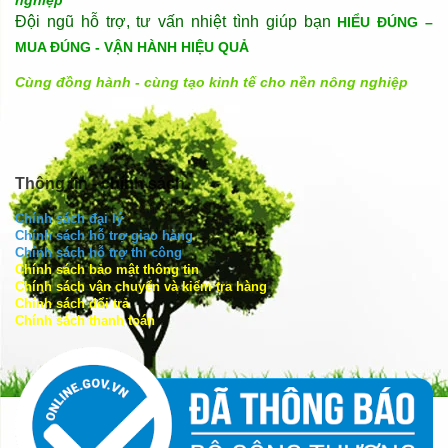
nghiệp
Đội ngũ hỗ trợ, tư vấn nhiệt tình giúp bạn
HIỂU ĐÚNG –
MUA ĐÚNG - VẬN HÀNH HIỆU QUẢ
Cùng đồng hành - cùng tạo kinh tế cho nền nông nghiệp
Thông tin - chính sách
Chính sách đại lý
Chính sách hỗ trợ giao hàng
Chính sách hỗ trợ thi công
Chính sách bảo mật thông tin
Chính sách vận chuyển và kiểm tra hàng
Chính sách đổi trả
Chính sách thanh toán