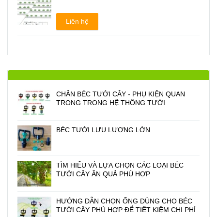
Liên hệ
CHÂN BÉC TƯỚI CÂY - PHỤ KIỆN QUAN
TRONG TRONG HỆ THỐNG TƯỚI
BÉC TƯỚI LƯU LƯỢNG LỚN
TÌM HIỂU VÀ LỰA CHỌN CÁC LOẠI BÉC
TƯỚI CÂY ĂN QUẢ PHÙ HỢP
HƯỚNG DẪN CHỌN ỐNG DÙNG CHO BÉC
TƯỚI CÂY PHÙ HỢP ĐỂ TIẾT KIỆM CHI PHÍ