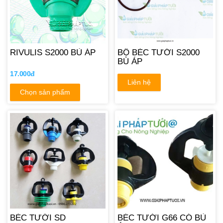
RIVULIS S2000 BÙ ÁP
BỘ BÉC TƯỚI S2000
BÙ ÁP
17.000đ
Liên hệ
Chọn sản phẩm
BÉC TƯỚI SD
BÉC TƯỚI G66 CÓ BÙ