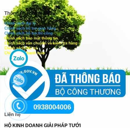
Thông tin - chính sách
Chính sách đại lý
Chính sách hỗ trợ giao hàng
Chính sách hỗ trợ thi công
Chính sách bảo mật thông tin
Chính sách vận chuyển và kiểm tra hàng
Chính sách đổi trả
Chính sách thanh toán
0938004006
Liên hệ
HỘ KINH DOANH GIẢI PHÁP TƯỚI