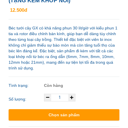
(TẶNG KÈM KHỚP NỐI)
12.500đ
Béc tưới cây GX có khả năng phun 30 lít/giờ với kiểu phun 1
tia và rotor điều chỉnh bán kính, giúp bạn dễ dàng tùy chỉnh
theo từng loại cây trồng. Thiết kế đặc biệt với viên bi inox
không chỉ giảm thiểu sự bào mòn mà còn tăng tuổi thọ của
béc lên đáng kể. Đặc biệt, sản phẩm đi kèm với tất cả các
loại khớp nối từ béc ra ống dẫn (6mm, 7mm, 8mm, 10mm,
12mm hoặc 21mm), mang đến sự tiện lợi tối đa trong quá
trình sử dụng.
Tình trạng:
Còn hàng
Số lượng:
Chọn sản phẩm