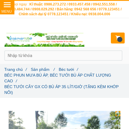
Gọi ngay :
Kĩ thuật: 0986.273.272 / 0933.457.458 / 0942.551.558 /
0903.484.744 / 0908.029.292 / Bán hàng: 0942 568 656 / 0778.123451 /
Chính sách đại lý 0778.123451 / Khiếu nại: 0938.004.006
Trang chủ
/
Sản phẩm
/
Béc tưới
/
BÉC PHUN MƯA BÙ ÁP, BÉC TƯỚI BÙ ÁP CHẤT LƯỢNG
CAO
/
BÉC TƯỚI CÂY GX CÓ BÙ ÁP 35 LÍT/GIỜ (TẶNG KÈM KHỚP
NỐI)