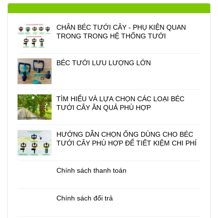
CHÂN BÉC TƯỚI CÂY - PHỤ KIỆN QUAN
TRONG TRONG HỆ THỐNG TƯỚI
BÉC TƯỚI LƯU LƯỢNG LỚN
TÌM HIỂU VÀ LỰA CHỌN CÁC LOẠI BÉC
TƯỚI CÂY ĂN QUẢ PHÙ HỢP
HƯỚNG DẪN CHỌN ỐNG DÙNG CHO BÉC
TƯỚI CÂY PHÙ HỢP ĐỂ TIẾT KIỆM CHI PHÍ
Chính sách thanh toán
Chính sách đổi trả