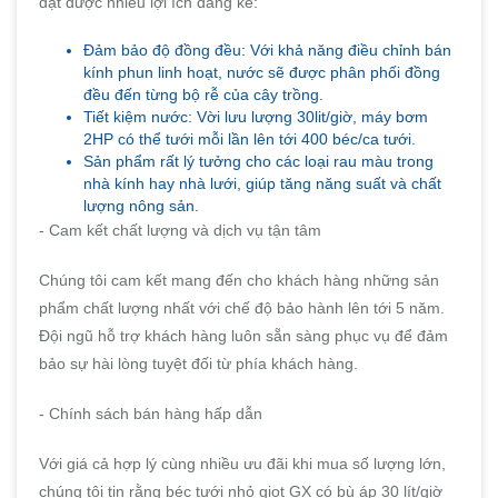
đạt được nhiều lợi ích đáng kể:
Đảm bảo độ đồng đều: Với khả năng điều chỉnh bán
kính phun linh hoạt, nước sẽ được phân phối đồng
đều đến từng bộ rễ của cây trồng.
Tiết kiệm nước: Vời lưu lượng 30lit/giờ, máy bơm
2HP có thể tưới mỗi lần lên tới 400 béc/ca tưới.
Sản phẩm rất lý tưởng cho các loại rau màu trong
nhà kính hay nhà lưới, giúp tăng năng suất và chất
lượng nông sản.
- Cam kết chất lượng và dịch vụ tận tâm
Chúng tôi cam kết mang đến cho khách hàng những sản
phẩm chất lượng nhất với chế độ bảo hành lên tới 5 năm.
Đội ngũ hỗ trợ khách hàng luôn sẵn sàng phục vụ để đảm
bảo sự hài lòng tuyệt đối từ phía khách hàng.
- Chính sách bán hàng hấp dẫn
Với giá cả hợp lý cùng nhiều ưu đãi khi mua số lượng lớn,
chúng tôi tin rằng béc tưới nhỏ giọt GX có bù áp 30 lít/giờ