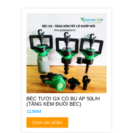
BÉC TƯỚI GX CÓ BÙ ÁP 50L/H
(TẶNG KÈM ĐUÔI BÉC)
12.500đ
Chọn sản phẩm