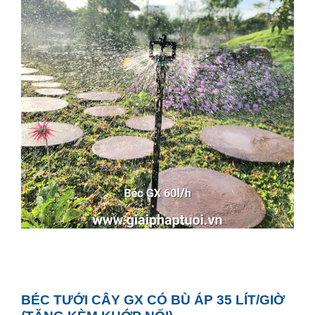
BÉC TƯỚI CÂY GX CÓ BÙ ÁP 35 LÍT/GIỜ