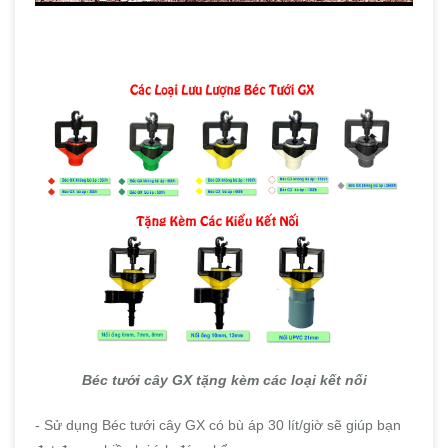
Béc tưới cây GX tặng kèm các loại kết nối
- Sử dụng Béc tưới cây GX có bù áp 30 lít/giờ sẽ giúp bạn