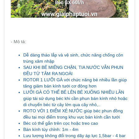
- Mô tả:
Dễ dàng tháo lắp và vệ sinh, chức năng chống côn
trùng xâm nhập
SAU KHI BẺ MIẾNG CHẶN, TIA NƯỚC VẪN PHUN
ĐỀU TỪ TÂM RA NGOÀI
ROTOR 1 LƯỠI GÀ với chức năng bẻ nhiều lần giúp
tăng giảm bán kính tưới cơ động hơn
LƯỠI GÀ CÓ THỂ BẺ LÊN BẺ XUỐNG NHIỀU LẦN
giúp tái sử dụng béc khi cần phun bán kính nhỏ hoặc
di chuyển béc từ cây lớn qua cây nhỏ,..
ROTO VỚI 1 ĐIỂM XÉ NƯỚC giúp béc phun đồng
đều tại mọi điểm trong khu vực bán kính cần tưới
Béc có thể gắn trên cọc hoặc treo cao
Bán kính tùy chỉnh: 1m - 4m
Lưu lượng không đổi trong dãy áp lực 1,5bar - 4 bar