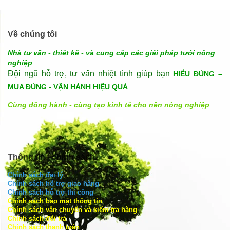
Về chúng tôi
Nhà tư vấn - thiết kế - và cung cấp các giải pháp tưới nông
nghiệp
Đội ngũ hỗ trợ, tư vấn nhiệt tình giúp bạn
HIỂU ĐÚNG –
MUA ĐÚNG - VẬN HÀNH HIỆU QUẢ
Cùng đồng hành - cùng tạo kinh tế cho nền nông nghiệp
Thông tin - chính sách
Chính sách đại lý
Chính sách hỗ trợ giao hàng
Chính sách hỗ trợ thi công
Chính sách bảo mật thông tin
Chính sách vận chuyển và kiểm tra hàng
Chính sách đổi trả
Chính sách thanh toán