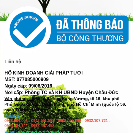
Liên hệ
HỘ KINH DOANH GIẢI PHÁP TƯỚI
MST: 077085000909
Ngày cấp: 09/06/2016
Nơi cấp: Phòng TC và KH UBND Huyện Châu Đức
Văn phòng: số
382A đường Hùng Vương, tổ 16, khu phố
Phú Giao, xã Ngãi Giao, thành phố Hồ Chí Minh (quốc lộ 56,
cách Tượng đài Liệt Sĩ 100m)
Hotline:
0938.004.006 - 0942.551.558 - 0908.029.292 - 0932.107.721 -
0903.484.744 - 0933.457.458
Email:
giaiphaptuoi@gmail.com