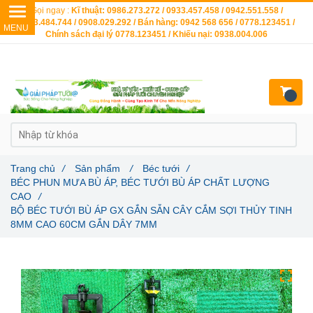
Gọi ngay :
Kĩ thuật: 0986.273.272 / 0933.457.458 / 0942.551.558 /
0903.484.744 / 0908.029.292 / Bán hàng: 0942 568 656 / 0778.123451 /
Chính sách đại lý 0778.123451 / Khiếu nại: 0938.004.006
Trang chủ
/
Sản phẩm
/
Béc tưới
/
BÉC PHUN MƯA BÙ ÁP, BÉC TƯỚI BÙ ÁP CHẤT LƯỢNG
CAO
/
BỘ BÉC TƯỚI BÙ ÁP GX GẮN SẴN CÂY CẮM SỢI THỦY TINH
8MM CAO 60CM GẮN DÂY 7MM