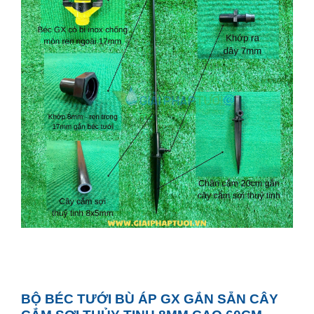
BỘ BÉC TƯỚI BÙ ÁP GX GẮN SẴN CÂY