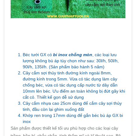
Béc tưới GX có
bi inox chống mòn
, các loại lưu
lượng không bù áp tùy chọn như sau: 30l/h, 50l/h,
90l/h, 135l/h. (Sản phẩm bảo hành 5 năm)
Cây cắm sợi thủy tinh đường kính ngoài 8mm,
đường kính trong 5mm. Vừa có tác dụng làm cây
chống béc, vừa có tác dụng cấp nước từ dây dẫn
10mm lên béc. Ưu điểm an toàn không bị đứt gãy khi
cắt cỏ. Thiết kế gọn dễ sử dụng
Cây cắm nhựa cao 25cm dùng để cắm cây sợi thủy
tinh, đầu còn lại ghim xuống đất
Khớp ren trong 17mm dùng để gắn béc bù áp GX bi
inox
Sản phẩm được thiết kế tối ưu phù hợp cho các loại cây
trồng, bền bỉ, chắc chắn, tính thẩm mĩ và kĩ thuật cao. Bộ