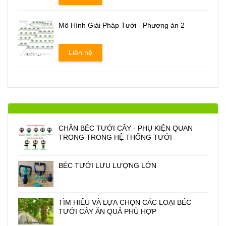
Mô Hình Giải Pháp Tưới - Phương án 2
Liên hệ
CHÂN BÉC TƯỚI CÂY - PHỤ KIỆN QUAN
TRONG TRONG HỆ THỐNG TƯỚI
BÉC TƯỚI LƯU LƯỢNG LỚN
TÌM HIỂU VÀ LỰA CHỌN CÁC LOẠI BÉC
TƯỚI CÂY ĂN QUẢ PHÙ HỢP