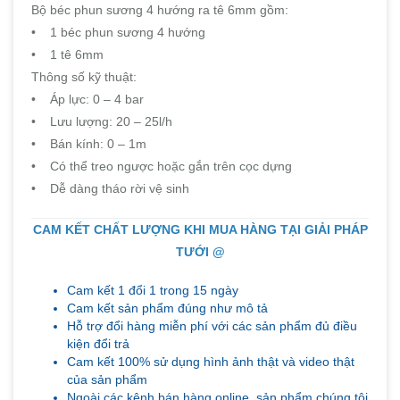
Bộ béc phun sương 4 hướng ra tê 6mm gồm:
• 1 béc phun sương 4 hướng
• 1 tê 6mm
Thông số kỹ thuật:
• Áp lực: 0 – 4 bar
• Lưu lượng: 20 – 25l/h
• Bán kính: 0 – 1m
• Có thể treo ngược hoặc gắn trên cọc dựng
• Dễ dàng tháo rời vệ sinh
CAM KẾT CHẤT LƯỢNG KHI MUA HÀNG TẠI GIẢI PHÁP
TƯỚI @
Cam kết 1 đổi 1 trong 15 ngày
Cam kết sản phẩm đúng như mô tả
Hỗ trợ đổi hàng miễn phí với các sản phẩm đủ điều
kiện đổi trả
Cam kết 100% sử dụng hình ảnh thật và video thật
của sản phẩm
Ngoài các kênh bán hàng online, sản phẩm chúng tôi