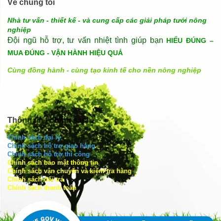
Về chúng tôi
Nhà tư vấn - thiết kế - và cung cấp các giải pháp tưới nông
nghiệp
Đội ngũ hỗ trợ, tư vấn nhiệt tình giúp bạn
HIỂU ĐÚNG –
MUA ĐÚNG - VẬN HÀNH HIỆU QUẢ
Cùng đồng hành - cùng tạo kinh tế cho nền nông nghiệp
Thông tin - chính sách
Chính sách đại lý
Chính sách hỗ trợ giao hàng
Chính sách hỗ trợ thi công
Chính sách bảo mật thông tin
Chính sách vận chuyển và kiểm tra hàng
Chính sách đổi trả
Chính sách thanh toán