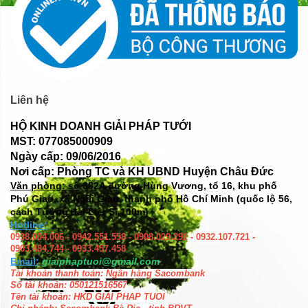
Liên hệ
HỘ KINH DOANH GIẢI PHÁP TƯỚI
MST: 077085000909
Ngày cấp: 09/06/2016
Nơi cấp: Phòng TC và KH UBND Huyện Châu Đức
Văn phòng: số
382A đường Hùng Vương, tổ 16, khu phố
Phú Giao, xã Ngãi Giao, thành phố Hồ Chí Minh (quốc lộ 56,
cách Tượng đài Liệt Sĩ 100m)
Hotline:
0938.004.006 - 0942.551.558 - 0908.029.292 - 0932.107.721 -
0903.484.744 - 0933.457.458
Email:
giaiphaptuoi@gmail.com
Tài khoản thanh toán: Ngân hàng Sacombank
Số tài khoản: 050121516567
Tên tài khoản: HKD GIAI PHAP TUOI