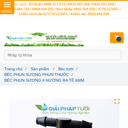
Gọi ngay :
Kĩ thuật: 0986.273.272 / 0933.457.458 / 0942.551.558 /
0903.484.744 / 0908.029.292 / Bán hàng: 0942 568 656 / 0778.123451 /
Chính sách đại lý 0778.123451 / Khiếu nại: 0938.004.006
Trang chủ
/
Sản phẩm
/
Béc tưới
/
BÉC PHUN SƯƠNG PHUN THUỐC
/
BÉC PHUN SƯƠNG 4 HƯỚNG RA TÊ 6MM