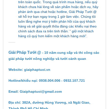
trên toàn quốc. Trong quá trình mua hàng, nếu quý
khách chưa hài lòng về sản phẩm hoặc dịch vụ, hãy
phản ánh qua chat hoặc hotline, Giải Pháp Tưới @
sẽ hỗ trợ bạn ngay trong 1 giờ làm việc. Chúng tôi
luôn lắng nghe mọi ý kiến phản hồi của quý khách
hàng và sẽ giải quyết thõa đáng các khiếu nại theo
chính sách đưa ra trên tinh thần: “ giữ một khách
hàng cũ quý hơn kiếm một khách hàng mới”.
.......
Giải Pháp Tưới @
- 10 năm cung cấp và thi công các
giải pháp tưới nông nghiệp và tưới cảnh quan
Website: giaiphaptuoi.vn
Hotline/khiếu nại: 0938.004.006 - 0932.107.721
Email: Giaiphaptuoi@gmail.com
Địa chỉ: 382A, đường Hùng Vương, xã Ngãi Giao,
Thành Phố Hồ Chí Minh