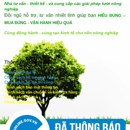
Nhà tư vấn - thiết kế - và cung cấp các giải pháp tưới nông
nghiệp
Đội ngũ hỗ trợ, tư vấn nhiệt tình giúp bạn
HIỂU ĐÚNG –
MUA ĐÚNG - VẬN HÀNH HIỆU QUẢ
Cùng đồng hành - cùng tạo kinh tế cho nền nông nghiệp
Thông tin - chính sách
Chính sách đại lý
Chính sách hỗ trợ giao hàng
Chính sách hỗ trợ thi công
Chính sách bảo mật thông tin
Chính sách vận chuyển và kiểm tra hàng
Chính sách đổi trả
Chính sách thanh toán