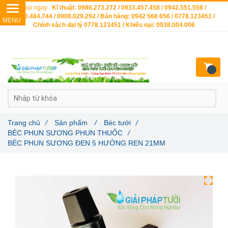
Gọi ngay :
Kĩ thuật: 0986.273.272 / 0933.457.458 / 0942.551.558 /
0903.484.744 / 0908.029.292 / Bán hàng: 0942 568 656 / 0778.123451 /
Chính sách đại lý 0778.123451 / Khiếu nại: 0938.004.006
Trang chủ
/
Sản phẩm
/
Béc tưới
/
BÉC PHUN SƯƠNG PHUN THUỐC
/
BÉC PHUN SƯƠNG ĐEN 5 HƯỚNG REN 21MM