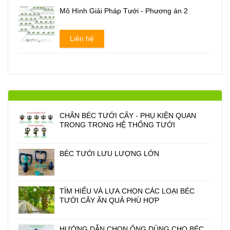
Mô Hình Giải Pháp Tưới - Phương án 2
Liên hệ
CHÂN BÉC TƯỚI CÂY - PHỤ KIỆN QUAN
TRONG TRONG HỆ THỐNG TƯỚI
BÉC TƯỚI LƯU LƯỢNG LỚN
TÌM HIỂU VÀ LỰA CHỌN CÁC LOẠI BÉC
TƯỚI CÂY ĂN QUẢ PHÙ HỢP
HƯỚNG DẪN CHỌN ỐNG DÙNG CHO BÉC