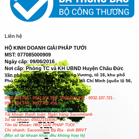
Liên hệ
HỘ KINH DOANH GIẢI PHÁP TƯỚI
MST: 077085000909
Ngày cấp: 09/06/2016
Nơi cấp: Phòng TC và KH UBND Huyện Châu Đức
Văn phòng: số
382A đường Hùng Vương, tổ 16, khu phố
Phú Giao, xã Ngãi Giao, thành phố Hồ Chí Minh (quốc lộ 56,
cách Tượng đài Liệt Sĩ 100m)
Hotline:
0938.004.006 - 0942.551.558 - 0908.029.292 - 0932.107.721 -
0903.484.744 - 0933.457.458
Email:
giaiphaptuoi@gmail.com
Tài khoản thanh toán: Ngân hàng Sacombank
Số tài khoản: 050121516567
Tên tài khoản: HKD GIAI PHAP TUOI
Chi nhánh: Sacombank Bà Rịa - tỉnh BRVT
(Mọi số tài khoản khác đều không hợp lệ)